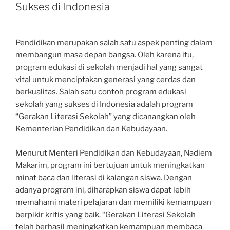
Sukses di Indonesia
Pendidikan merupakan salah satu aspek penting dalam
membangun masa depan bangsa. Oleh karena itu,
program edukasi di sekolah menjadi hal yang sangat
vital untuk menciptakan generasi yang cerdas dan
berkualitas. Salah satu contoh program edukasi
sekolah yang sukses di Indonesia adalah program
“Gerakan Literasi Sekolah” yang dicanangkan oleh
Kementerian Pendidikan dan Kebudayaan.
Menurut Menteri Pendidikan dan Kebudayaan, Nadiem
Makarim, program ini bertujuan untuk meningkatkan
minat baca dan literasi di kalangan siswa. Dengan
adanya program ini, diharapkan siswa dapat lebih
memahami materi pelajaran dan memiliki kemampuan
berpikir kritis yang baik. “Gerakan Literasi Sekolah
telah berhasil meningkatkan kemampuan membaca