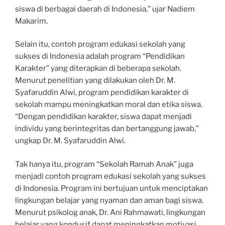
siswa di berbagai daerah di Indonesia,” ujar Nadiem
Makarim.
Selain itu, contoh program edukasi sekolah yang
sukses di Indonesia adalah program “Pendidikan
Karakter” yang diterapkan di beberapa sekolah.
Menurut penelitian yang dilakukan oleh Dr. M.
Syafaruddin Alwi, program pendidikan karakter di
sekolah mampu meningkatkan moral dan etika siswa.
“Dengan pendidikan karakter, siswa dapat menjadi
individu yang berintegritas dan bertanggung jawab,”
ungkap Dr. M. Syafaruddin Alwi.
Tak hanya itu, program “Sekolah Ramah Anak” juga
menjadi contoh program edukasi sekolah yang sukses
di Indonesia. Program ini bertujuan untuk menciptakan
lingkungan belajar yang nyaman dan aman bagi siswa.
Menurut psikolog anak, Dr. Ani Rahmawati, lingkungan
belajar yang kondusif dapat meningkatkan motivasi