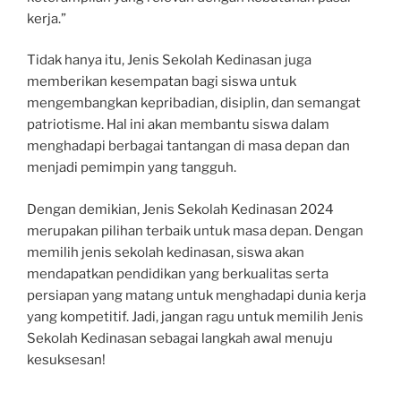
kerja.”
Tidak hanya itu, Jenis Sekolah Kedinasan juga
memberikan kesempatan bagi siswa untuk
mengembangkan kepribadian, disiplin, dan semangat
patriotisme. Hal ini akan membantu siswa dalam
menghadapi berbagai tantangan di masa depan dan
menjadi pemimpin yang tangguh.
Dengan demikian, Jenis Sekolah Kedinasan 2024
merupakan pilihan terbaik untuk masa depan. Dengan
memilih jenis sekolah kedinasan, siswa akan
mendapatkan pendidikan yang berkualitas serta
persiapan yang matang untuk menghadapi dunia kerja
yang kompetitif. Jadi, jangan ragu untuk memilih Jenis
Sekolah Kedinasan sebagai langkah awal menuju
kesuksesan!