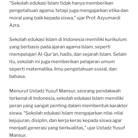
“Sekolah edukasi Islam tidak hanya memberikan
pengetahuan agama, tetapi juga mengajarkan etika dan
moral yang baik kepada siswa,” ujar Prof. Azyumardi
Azra.
Sekolah edukasi Islam di Indonesia memiliki kurikulum
yang berbasis pada ajaran agama Islam, seperti
mempelajari Al-Qur’an, hadis, dan sejarah Islam. Selain
itu, sekolah ini juga memberikan pelajaran umum
seperti matematika, ilmu pengetahuan sosial, dan
bahasa.
Menurut Ustadz Yusuf Mansur, seorang pendakwah
terkenal di Indonesia, sekolah edukasi Islam memiliki
peran yang sangat penting dalam membentuk karakter
siswa. “Sekolah edukasi Islam mengajarkan nilai-nilai
kejujuran, disiplin, dan kerja keras kepada siswa agar
menjadi generasi yang berkualitas,” ujar Ustadz Yusuf
Mansur.