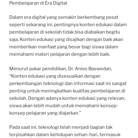
Pembelajaran di Era Digital
Dalam era digital yang semakin berkembang pesat
seperti sekarang ini, pentingnya konten edukasi dalam
pembelajaran di sekolah tidak bisa diabaikan begitu
saja. Konten edukasi yang disajikan dengan baik akan
memberikan manfaat yang besar bagi siswa dalam
memahami materi pelajaran dengan lebih baik.
Menurut pakar pendidikan, Dr. Anies Baswedan,
“Konten edukasi yang disesuaikan dengan
perkembangan teknologi dan informasi saat ini sangat
penting untuk meningkatkan kualitas pembelajaran di
sekolah. Dengan adanya konten edukasi yang relevan,
siswa akan lebih mudah untuk memahami konsep-
konsep pelajaran yang diajarkan.”
Pada saat ini, teknologi telah menjadi bagian tak
terpisahkan dalam kehidupan sehari-hari, termasuk