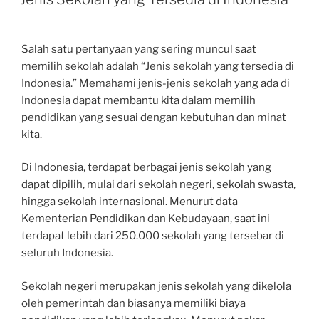
Salah satu pertanyaan yang sering muncul saat
memilih sekolah adalah “Jenis sekolah yang tersedia di
Indonesia.” Memahami jenis-jenis sekolah yang ada di
Indonesia dapat membantu kita dalam memilih
pendidikan yang sesuai dengan kebutuhan dan minat
kita.
Di Indonesia, terdapat berbagai jenis sekolah yang
dapat dipilih, mulai dari sekolah negeri, sekolah swasta,
hingga sekolah internasional. Menurut data
Kementerian Pendidikan dan Kebudayaan, saat ini
terdapat lebih dari 250.000 sekolah yang tersebar di
seluruh Indonesia.
Sekolah negeri merupakan jenis sekolah yang dikelola
oleh pemerintah dan biasanya memiliki biaya