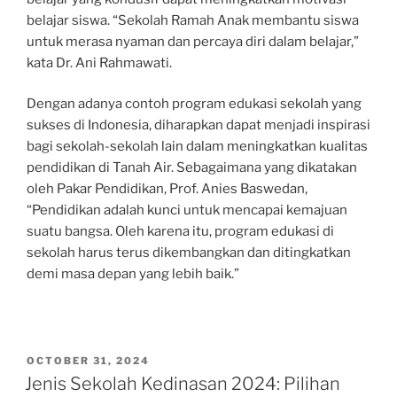
belajar siswa. “Sekolah Ramah Anak membantu siswa
untuk merasa nyaman dan percaya diri dalam belajar,”
kata Dr. Ani Rahmawati.
Dengan adanya contoh program edukasi sekolah yang
sukses di Indonesia, diharapkan dapat menjadi inspirasi
bagi sekolah-sekolah lain dalam meningkatkan kualitas
pendidikan di Tanah Air. Sebagaimana yang dikatakan
oleh Pakar Pendidikan, Prof. Anies Baswedan,
“Pendidikan adalah kunci untuk mencapai kemajuan
suatu bangsa. Oleh karena itu, program edukasi di
sekolah harus terus dikembangkan dan ditingkatkan
demi masa depan yang lebih baik.”
POSTED
OCTOBER 31, 2024
ON
Jenis Sekolah Kedinasan 2024: Pilihan