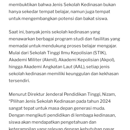
membuktikan bahwa Jenis Sekolah Kedinasan bukan
hanya sekedar tempat belajar, namun juga tempat
untuk mengembangkan potensi dan bakat siswa.
Saat ini, banyak jenis sekolah kedinasan yang
menawarkan berbagai program studi dan fasilitas yang
memadai untuk mendukung proses belajar mengajar.
Mulai dari Sekolah Tinggi Ilmu Kepolisian (STIK),
Akademi Militer (Akmil), Akademi Kepolisian (Akpol),
hingga Akademi Angkatan Laut (AAL), setiap jenis
sekolah kedinasan memiliki keunggulan dan kekhasan
tersendiri.
Menurut Direktur Jenderal Pendidikan Tinggi, Nizam,
“Pilihan Jenis Sekolah Kedinasan pada tahun 2024
sangat tepat untuk masa depan generasi muda.
Dengan mengikuti pendidikan di lembaga kedinasan,
siswa akan mendapatkan pengetahuan dan
keterampilan yang relevan dengan kebutuhan pasar