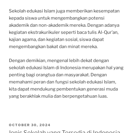
Sekolah edukasi Islam juga memberikan kesempatan
kepada siswa untuk mengembangkan potensi
akademik dan non-akademik mereka. Dengan adanya
kegiatan ekstrakurikuler seperti baca tulis Al-Qur’an,
kajian agama, dan kegiatan sosial, siswa dapat
mengembangkan bakat dan minat mereka.
Dengan demikian, mengenal lebih dekat dengan
sekolah edukasi Islam di Indonesia merupakan hal yang
penting bagi orangtua dan masyarakat. Dengan
memahami peran dan fungsi sekolah edukasi Islam,
kita dapat mendukung pembentukan generasi muda
yang berakhlak mulia dan berpengetahuan luas.
POSTED
OCTOBER 30, 2024
ON
Jenis Sekolah yang Tersedia di Indonesia