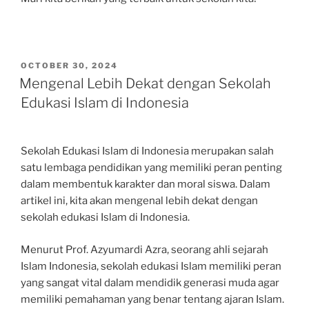
POSTED
OCTOBER 30, 2024
ON
Mengenal Lebih Dekat dengan Sekolah
Edukasi Islam di Indonesia
Sekolah Edukasi Islam di Indonesia merupakan salah
satu lembaga pendidikan yang memiliki peran penting
dalam membentuk karakter dan moral siswa. Dalam
artikel ini, kita akan mengenal lebih dekat dengan
sekolah edukasi Islam di Indonesia.
Menurut Prof. Azyumardi Azra, seorang ahli sejarah
Islam Indonesia, sekolah edukasi Islam memiliki peran
yang sangat vital dalam mendidik generasi muda agar
memiliki pemahaman yang benar tentang ajaran Islam.