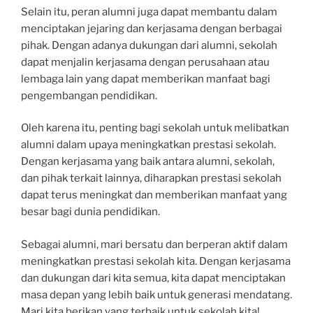
Selain itu, peran alumni juga dapat membantu dalam
menciptakan jejaring dan kerjasama dengan berbagai
pihak. Dengan adanya dukungan dari alumni, sekolah
dapat menjalin kerjasama dengan perusahaan atau
lembaga lain yang dapat memberikan manfaat bagi
pengembangan pendidikan.
Oleh karena itu, penting bagi sekolah untuk melibatkan
alumni dalam upaya meningkatkan prestasi sekolah.
Dengan kerjasama yang baik antara alumni, sekolah,
dan pihak terkait lainnya, diharapkan prestasi sekolah
dapat terus meningkat dan memberikan manfaat yang
besar bagi dunia pendidikan.
Sebagai alumni, mari bersatu dan berperan aktif dalam
meningkatkan prestasi sekolah kita. Dengan kerjasama
dan dukungan dari kita semua, kita dapat menciptakan
masa depan yang lebih baik untuk generasi mendatang.
Mari kita berikan yang terbaik untuk sekolah kita!