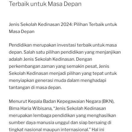
Terbaik untuk Masa Depan
Jenis Sekolah Kedinasan 2024: Pilihan Terbaik untuk
Masa Depan
Pendidikan merupakan investasi terbaik untuk masa
depan. Salah satu pilihan pendidikan yang menjanjikan
adalah Jenis Sekolah Kedinasan. Dengan
perkembangan zaman yang semakin pesat, Jenis
Sekolah Kedinasan menjadi pilihan yang tepat untuk
menyiapkan generasi muda dalam menghadapi
tantangan di masa depan.
Menurut Kepala Badan Kepegawaian Negara (BKN),
Bima Haria Wibisana, “Jenis Sekolah Kedinasan
merupakan lembaga pendidikan yang menghasilkan
sumber daya manusia unggul dan siap bersaing di
tingkat nasional maupun internasional.” Hal ini