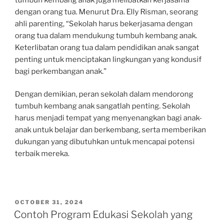
dengan orang tua. Menurut Dra. Elly Risman, seorang
ahli parenting, “Sekolah harus bekerjasama dengan
orang tua dalam mendukung tumbuh kembang anak.
Keterlibatan orang tua dalam pendidikan anak sangat
penting untuk menciptakan lingkungan yang kondusif
bagi perkembangan anak.”
Dengan demikian, peran sekolah dalam mendorong
tumbuh kembang anak sangatlah penting. Sekolah
harus menjadi tempat yang menyenangkan bagi anak-
anak untuk belajar dan berkembang, serta memberikan
dukungan yang dibutuhkan untuk mencapai potensi
terbaik mereka.
POSTED
OCTOBER 31, 2024
ON
Contoh Program Edukasi Sekolah yang