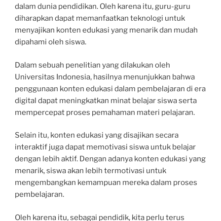
dalam dunia pendidikan. Oleh karena itu, guru-guru
diharapkan dapat memanfaatkan teknologi untuk
menyajikan konten edukasi yang menarik dan mudah
dipahami oleh siswa.
Dalam sebuah penelitian yang dilakukan oleh
Universitas Indonesia, hasilnya menunjukkan bahwa
penggunaan konten edukasi dalam pembelajaran di era
digital dapat meningkatkan minat belajar siswa serta
mempercepat proses pemahaman materi pelajaran.
Selain itu, konten edukasi yang disajikan secara
interaktif juga dapat memotivasi siswa untuk belajar
dengan lebih aktif. Dengan adanya konten edukasi yang
menarik, siswa akan lebih termotivasi untuk
mengembangkan kemampuan mereka dalam proses
pembelajaran.
Oleh karena itu, sebagai pendidik, kita perlu terus