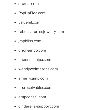
stcreal.com
PopUpFlea.com
valueml.com
rebeccatorresjewelry.com
jmpbliss.com
drjorgerico.com
queensushipa.com
wendyweimerdds.com
ameri-camp.com
hrsreceivables.com
empconst1.com
cinderella-support.com