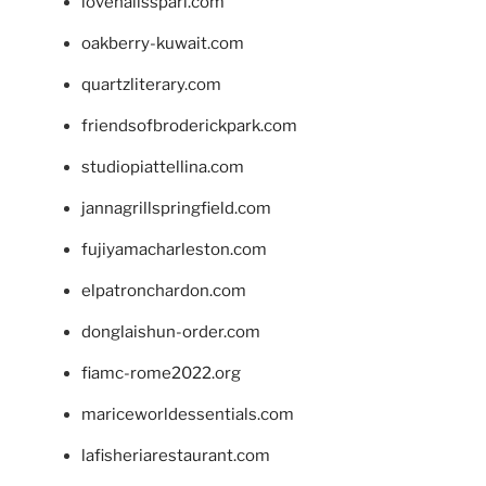
lovenailsspari.com
oakberry-kuwait.com
quartzliterary.com
friendsofbroderickpark.com
studiopiattellina.com
jannagrillspringfield.com
fujiyamacharleston.com
elpatronchardon.com
donglaishun-order.com
fiamc-rome2022.org
mariceworldessentials.com
lafisheriarestaurant.com