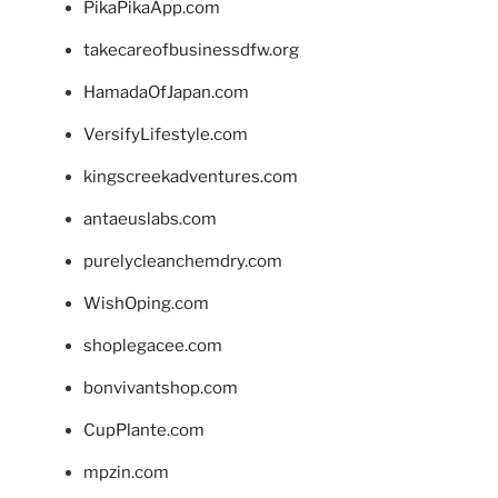
PikaPikaApp.com
takecareofbusinessdfw.org
HamadaOfJapan.com
VersifyLifestyle.com
kingscreekadventures.com
antaeuslabs.com
purelycleanchemdry.com
WishOping.com
shoplegacee.com
bonvivantshop.com
CupPlante.com
mpzin.com