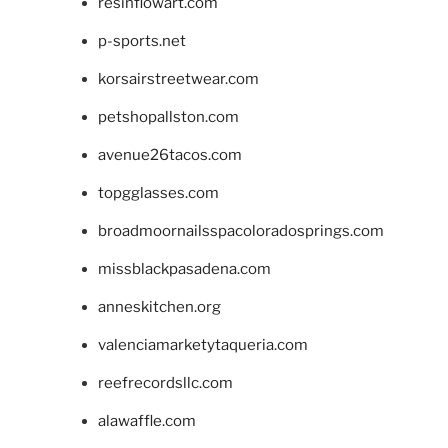
resinflowart.com
p-sports.net
korsairstreetwear.com
petshopallston.com
avenue26tacos.com
topgglasses.com
broadmoornailsspacoloradosprings.com
missblackpasadena.com
anneskitchen.org
valenciamarketytaqueria.com
reefrecordsllc.com
alawaffle.com