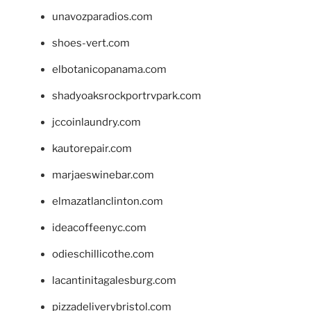
unavozparadios.com
shoes-vert.com
elbotanicopanama.com
shadyoaksrockportrvpark.com
jccoinlaundry.com
kautorepair.com
marjaeswinebar.com
elmazatlanclinton.com
ideacoffeenyc.com
odieschillicothe.com
lacantinitagalesburg.com
pizzadeliverybristol.com