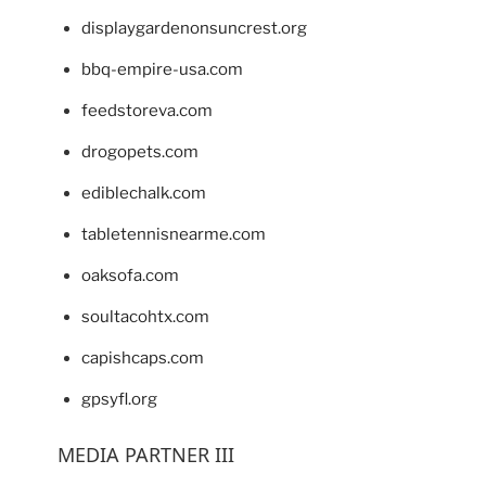
displaygardenonsuncrest.org
bbq-empire-usa.com
feedstoreva.com
drogopets.com
ediblechalk.com
tabletennisnearme.com
oaksofa.com
soultacohtx.com
capishcaps.com
gpsyfl.org
MEDIA PARTNER III