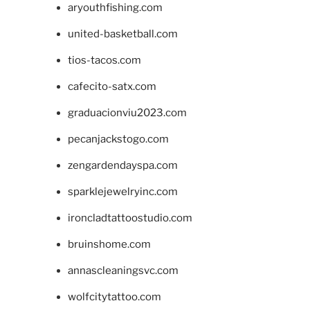
aryouthfishing.com
united-basketball.com
tios-tacos.com
cafecito-satx.com
graduacionviu2023.com
pecanjackstogo.com
zengardendayspa.com
sparklejewelryinc.com
ironcladtattoostudio.com
bruinshome.com
annascleaningsvc.com
wolfcitytattoo.com