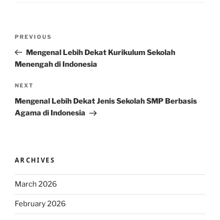
Post
Previous
PREVIOUS
navigation
Post
Mengenal Lebih Dekat Kurikulum Sekolah
Menengah di Indonesia
Next
NEXT
Post
Mengenal Lebih Dekat Jenis Sekolah SMP Berbasis
Agama di Indonesia
ARCHIVES
March 2026
February 2026