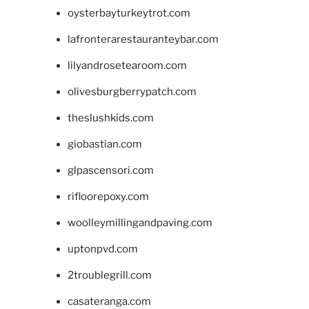
oysterbayturkeytrot.com
lafronterarestauranteybar.com
lilyandrosetearoom.com
olivesburgberrypatch.com
theslushkids.com
giobastian.com
glpascensori.com
rifloorepoxy.com
woolleymillingandpaving.com
uptonpvd.com
2troublegrill.com
casateranga.com