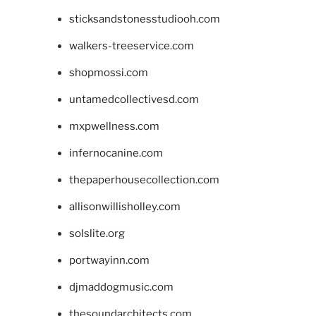
sticksandstonesstudiooh.com
walkers-treeservice.com
shopmossi.com
untamedcollectivesd.com
mxpwellness.com
infernocanine.com
thepaperhousecollection.com
allisonwillisholley.com
solslite.org
portwayinn.com
djmaddogmusic.com
thesoundarchitects.com