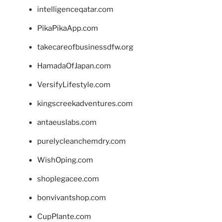
intelligenceqatar.com
PikaPikaApp.com
takecareofbusinessdfw.org
HamadaOfJapan.com
VersifyLifestyle.com
kingscreekadventures.com
antaeuslabs.com
purelycleanchemdry.com
WishOping.com
shoplegacee.com
bonvivantshop.com
CupPlante.com