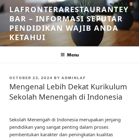
Skip
LAFRONTERARESTAURANTEY
to
BAR – INFORMASI SEPUTAR
content
PENDIDIKAN WAJIB ANDA
KETAHUI
Menu
POSTED
OCTOBER 23, 2024
BY
ADMINLAF
ON
Mengenal Lebih Dekat Kurikulum
Sekolah Menengah di Indonesia
Sekolah Menengah di Indonesia merupakan jenjang
pendidikan yang sangat penting dalam proses
pembentukan karakter dan peningkatan kualitas