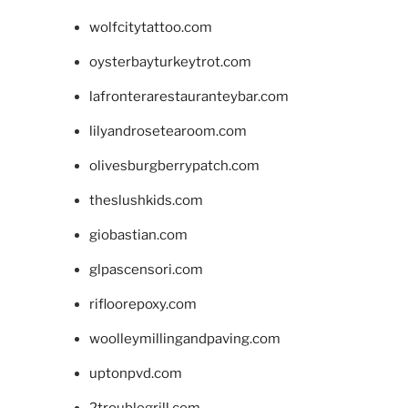
wolfcitytattoo.com
oysterbayturkeytrot.com
lafronterarestauranteybar.com
lilyandrosetearoom.com
olivesburgberrypatch.com
theslushkids.com
giobastian.com
glpascensori.com
rifloorepoxy.com
woolleymillingandpaving.com
uptonpvd.com