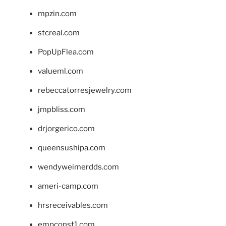
mpzin.com
stcreal.com
PopUpFlea.com
valueml.com
rebeccatorresjewelry.com
jmpbliss.com
drjorgerico.com
queensushipa.com
wendyweimerdds.com
ameri-camp.com
hrsreceivables.com
empconst1.com