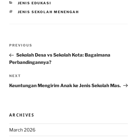
CATEGORIES
JENIS EDUKASI
TAGS
JENIS SEKOLAH MENENGAH
Post
Previous
PREVIOUS
navigation
Post
Sekolah Desa vs Sekolah Kota: Bagaimana
Perbandingannya?
Next
NEXT
Post
Keuntungan Mengirim Anak ke Jenis Sekolah Mas.
ARCHIVES
March 2026