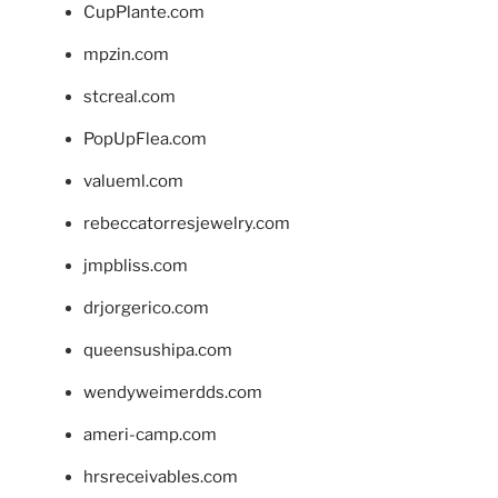
CupPlante.com
mpzin.com
stcreal.com
PopUpFlea.com
valueml.com
rebeccatorresjewelry.com
jmpbliss.com
drjorgerico.com
queensushipa.com
wendyweimerdds.com
ameri-camp.com
hrsreceivables.com