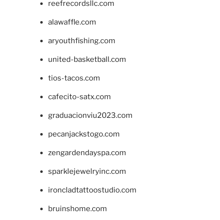
reefrecordsllc.com
alawaffle.com
aryouthfishing.com
united-basketball.com
tios-tacos.com
cafecito-satx.com
graduacionviu2023.com
pecanjackstogo.com
zengardendayspa.com
sparklejewelryinc.com
ironcladtattoostudio.com
bruinshome.com