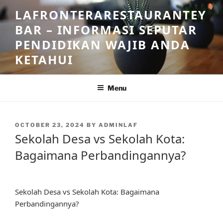
Skip
LAFRONTERARESTAURANTEY
to
BAR – INFORMASI SEPUTAR
content
PENDIDIKAN WAJIB ANDA
KETAHUI
Menu
POSTED
OCTOBER 23, 2024
BY
ADMINLAF
ON
Sekolah Desa vs Sekolah Kota:
Bagaimana Perbandingannya?
Sekolah Desa vs Sekolah Kota: Bagaimana
Perbandingannya?