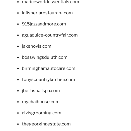
mariceworldessentials.com
lafisheriarestaurant.com
915jazzandmore.com
aguadulce-countryfair.com
jakehovis.com
bosswingsduluth.com
birminghamautocare.com
tonyscountrykitchen.com
jbellasnailspa.com
mychaihouse.com
alvisgrooming.com
thegeorginaestate.com