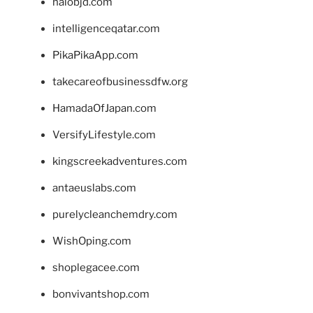
halobjd.com
intelligenceqatar.com
PikaPikaApp.com
takecareofbusinessdfw.org
HamadaOfJapan.com
VersifyLifestyle.com
kingscreekadventures.com
antaeuslabs.com
purelycleanchemdry.com
WishOping.com
shoplegacee.com
bonvivantshop.com