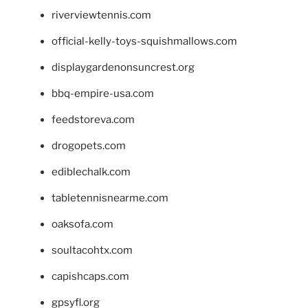
riverviewtennis.com
official-kelly-toys-squishmallows.com
displaygardenonsuncrest.org
bbq-empire-usa.com
feedstoreva.com
drogopets.com
ediblechalk.com
tabletennisnearme.com
oaksofa.com
soultacohtx.com
capishcaps.com
gpsyfl.org