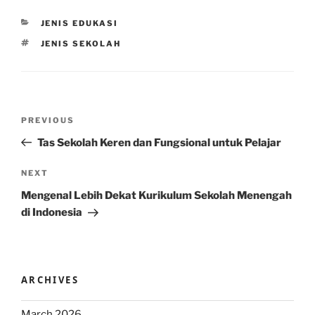
CATEGORIES
JENIS EDUKASI
TAGS
JENIS SEKOLAH
Post
Previous
PREVIOUS
navigation
Post
Tas Sekolah Keren dan Fungsional untuk Pelajar
Next
NEXT
Post
Mengenal Lebih Dekat Kurikulum Sekolah Menengah
di Indonesia
ARCHIVES
March 2026