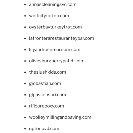
annascleaningsvc.com
wolfcitytattoo.com
oysterbayturkeytrot.com
lafronterarestauranteybar.com
lilyandrosetearoom.com
olivesburgberrypatch.com
theslushkids.com
giobastian.com
glpascensori.com
rifloorepoxy.com
woolleymillingandpaving.com
uptonpvd.com