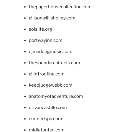
thepaperhousecollection.com
allisonwillisholley.com
solslite.org
portwayinn.com
djmaddogmusic.com
thesoundarchitects.com
allin1roofing.com
keepjudgewebb.com
anatomyofadventure.com
drivancastillo.com
cmmedspa.com
midletontkd.com