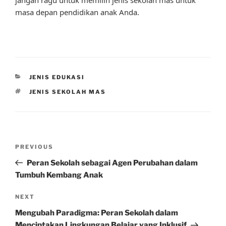
jangan ragu untuk memilih jenis sekolah mas untuk
masa depan pendidikan anak Anda.
CATEGORIES
JENIS EDUKASI
TAGS
JENIS SEKOLAH MAS
Post
Previous
PREVIOUS
navigation
Post
Peran Sekolah sebagai Agen Perubahan dalam
Tumbuh Kembang Anak
Next
NEXT
Post
Mengubah Paradigma: Peran Sekolah dalam
Menciptakan Lingkungan Belajar yang Inklusif