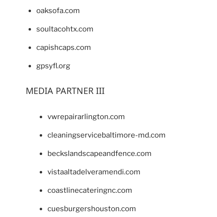
oaksofa.com
soultacohtx.com
capishcaps.com
gpsyfl.org
MEDIA PARTNER III
vwrepairarlington.com
cleaningservicebaltimore-md.com
beckslandscapeandfence.com
vistaaltadelveramendi.com
coastlinecateringnc.com
cuesburgershouston.com