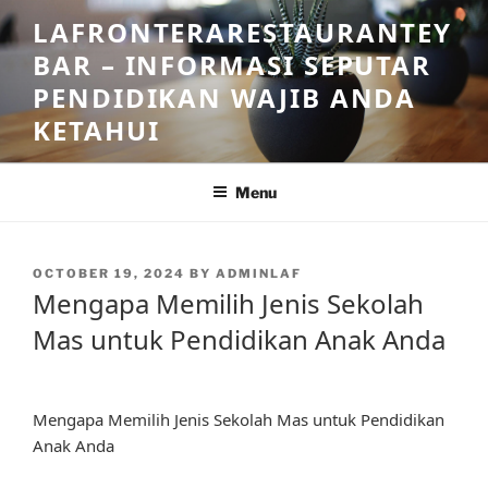
Skip
LAFRONTERARESTAURANTEY
to
BAR – INFORMASI SEPUTAR
content
PENDIDIKAN WAJIB ANDA
KETAHUI
Menu
POSTED
OCTOBER 19, 2024
BY
ADMINLAF
ON
Mengapa Memilih Jenis Sekolah
Mas untuk Pendidikan Anak Anda
Mengapa Memilih Jenis Sekolah Mas untuk Pendidikan
Anak Anda