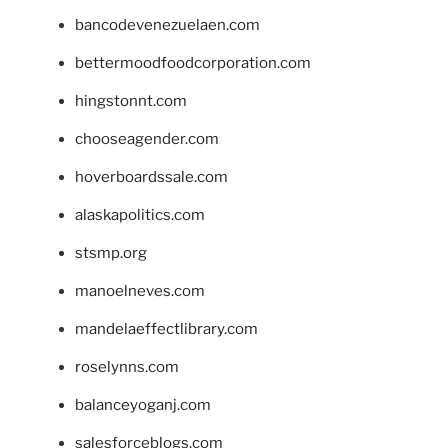
bancodevenezuelaen.com
bettermoodfoodcorporation.com
hingstonnt.com
chooseagender.com
hoverboardssale.com
alaskapolitics.com
stsmp.org
manoelneves.com
mandelaeffectlibrary.com
roselynns.com
balanceyoganj.com
salesforceblogs.com