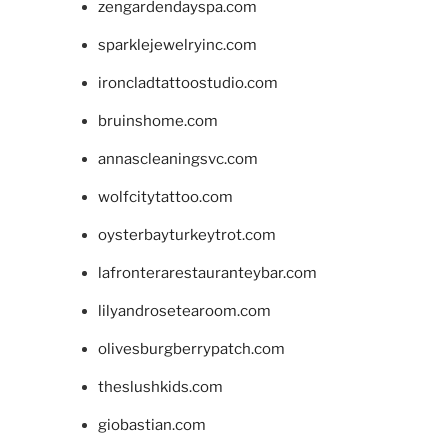
zengardendayspa.com
sparklejewelryinc.com
ironcladtattoostudio.com
bruinshome.com
annascleaningsvc.com
wolfcitytattoo.com
oysterbayturkeytrot.com
lafronterarestauranteybar.com
lilyandrosetearoom.com
olivesburgberrypatch.com
theslushkids.com
giobastian.com