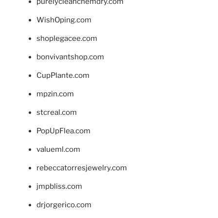
purelycleanchemdry.com
WishOping.com
shoplegacee.com
bonvivantshop.com
CupPlante.com
mpzin.com
stcreal.com
PopUpFlea.com
valueml.com
rebeccatorresjewelry.com
jmpbliss.com
drjorgerico.com