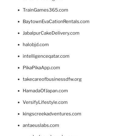
TrainGames365.com
BaytownEvaCationRentals.com
JabalpurCakeDelivery.com
halobjd.com
intelligenceqatar.com
PikaPikaApp.com
takecareofbusinessdfw.org
HamadaOfJapan.com
VersifyLifestyle.com
kingscreekadventures.com
antaeuslabs.com