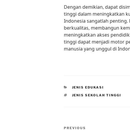
Dengan demikian, dapat disi
tinggi dalam meningkatkan ku
Indonesia sangatlah penting
berkualitas, membangun kemi
meningkatkan akses pendidika
tinggi dapat menjadi motor
manusia yang unggul di Indon
CATEGORIES
JENIS EDUKASI
TAGS
JENIS SEKOLAH TINGGI
Post
Previous
PREVIOUS