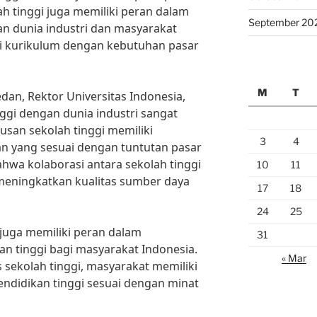
ah tinggi juga memiliki peran dalam
September 20
 dunia industri dan masyarakat
i kurikulum dengan kebutuhan pasar
M
T
dan, Rektor Universitas Indonesia,
ggi dengan dunia industri sangat
usan sekolah tinggi memiliki
3
4
n yang sesuai dengan tuntutan pasar
ahwa kolaborasi antara sekolah tinggi
10
11
meningkatkan kualitas sumber daya
17
18
24
25
gi juga memiliki peran dalam
31
n tinggi bagi masyarakat Indonesia.
« Mar
sekolah tinggi, masyarakat memiliki
ndidikan tinggi sesuai dengan minat