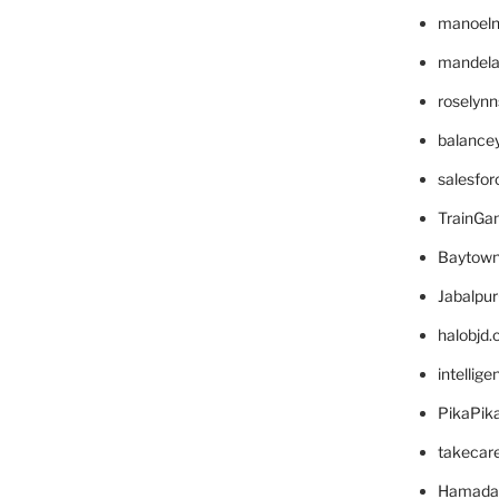
manoel
mandelae
roselyn
balance
salesfo
TrainG
Baytown
Jabalpu
halobjd
intellig
PikaPik
takecar
Hamada