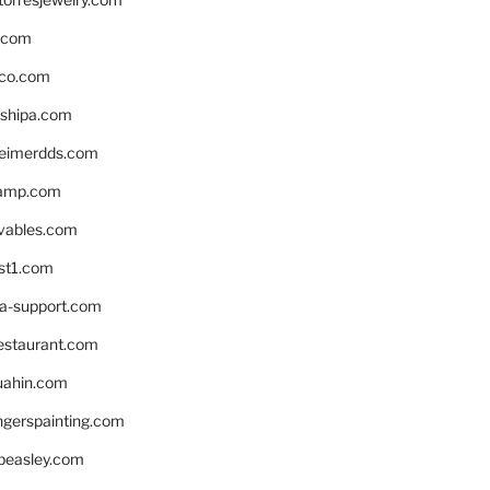
s.com
ico.com
shipa.com
eimerdds.com
camp.com
ivables.com
st1.com
la-support.com
estaurant.com
uahin.com
erspainting.com
beasley.com