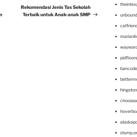
theinte
Post
Rekomendasi Jenis Tas Sekolah
n
Terbaik untuk Anak-anak SMP
unbound
catfrien
marianli
wayward
pidfloo
bancode
betterm
hingsto
choosea
hoverbo
alaskapo
stsmp.o