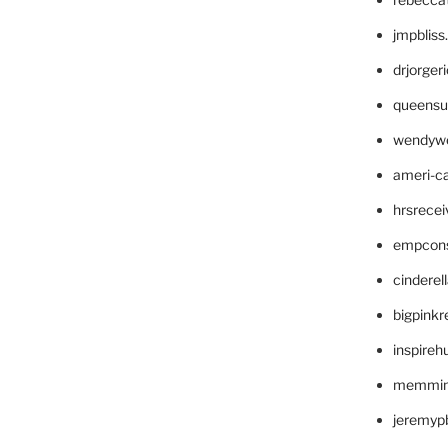
jmpblis
drjorger
queensu
wendyw
ameri-
hrsrece
empcon
cinderel
bigpinkr
inspireh
memming
jeremyp