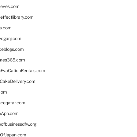
neves.com
ffectlibrary.com
ns.com
yoganj.com
rceblogs.com
ames365.com
EvaCationRentals.com
rCakeDelivery.com
.com
enceqatar.com
aApp.com
eofbusinessdfw.org
OfJapan.com