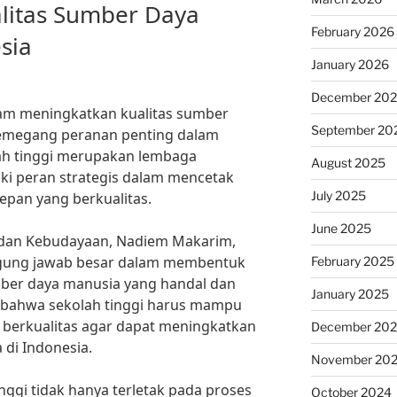
litas Sumber Daya
February 2026
sia
January 2026
December 20
alam meningkatkan kualitas sumber
September 20
memegang peranan penting dalam
h tinggi merupakan lembaga
August 2025
iki peran strategis dalam mencetak
July 2025
pan yang berkualitas.
June 2025
 dan Kebudayaan, Nadiem Makarim,
nggung jawab besar dalam membentuk
February 2025
ber daya manusia yang handal dan
January 2025
n bahwa sekolah tinggi harus mampu
berkualitas agar dapat meningkatkan
December 20
 di Indonesia.
November 20
nggi tidak hanya terletak pada proses
October 2024