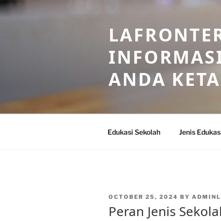
Skip
to
LAFRONTE
content
INFORMASI
ANDA KET
Edukasi Sekolah
Jenis Edukas
POSTED
OCTOBER 25, 2024
BY
ADMIN
ON
Peran Jenis Sekol