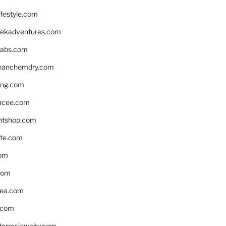
ifestyle.com
eekadventures.com
labs.com
leanchemdry.com
ing.com
acee.com
ntshop.com
te.com
om
com
ea.com
.com
torresjewelry.com