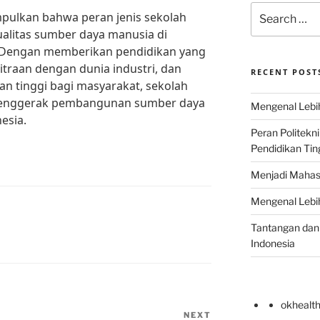
Search
mpulkan bahwa peran jenis sekolah
for:
alitas sumber daya manusia di
. Dengan memberikan pendidikan yang
traan dengan dunia industri, dan
RECENT POST
n tinggi bagi masyarakat, sekolah
 penggerak pembangunan sumber daya
Mengenal Lebih
esia.
Peran Politekn
Pendidikan Ting
Menjadi Mahas
Mengenal Lebih
Tantangan dan 
Indonesia
okhealt
NEXT
Next