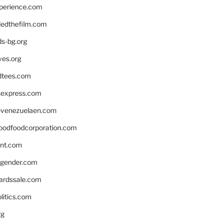
xperience.com
edthefilm.com
ds-bg.org
ves.org
tees.com
rsexpress.com
venezuelaen.com
oodfoodcorporation.com
nnt.com
gender.com
ardssale.com
litics.com
rg