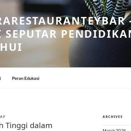
RARESTAURANTEYBAR 
 SEPUTAR PENDIDIKA
AHUI
i
Peran Edukasi
ARCHIVES
LAF
ah Tinggi dalam
March 2026