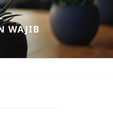
–
N WAJIB