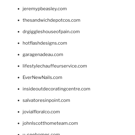
jeremypbeasley.com
thesandwichdepotcos.com
drgiggleshouseofpain.com
hotflashdesigns.com
garagenadeau.com
lifestylechauffeurservice.com
EverNewNails.com
insideoutdecoratingcentre.com
salvatoresinpoint.com
jovialfloralco.com
johnlscotthometeam.com
u-seehomes.com