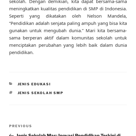
sekolah. Dengan demikian, kita dapat bersama-sama
meningkatkan kualitas pendidikan di SMP di Indonesia.
Seperti yang dikatakan oleh Nelson Mandela,
“Pendidikan adalah senjata paling ampuh yang bisa kita
gunakan untuk mengubah dunia.” Mari kita bersama-
sama berperan aktif dalam komunitas sekolah untuk
menciptakan perubahan yang lebih baik dalam dunia
pendidikan.
CATEGORIES
JENIS EDUKASI
TAGS
JENIS SEKOLAH SMP
Post
Previous
PREVIOUS
navigation
Post
Jenis Sekolah Mas: Inovasi Pendidikan Terkini di