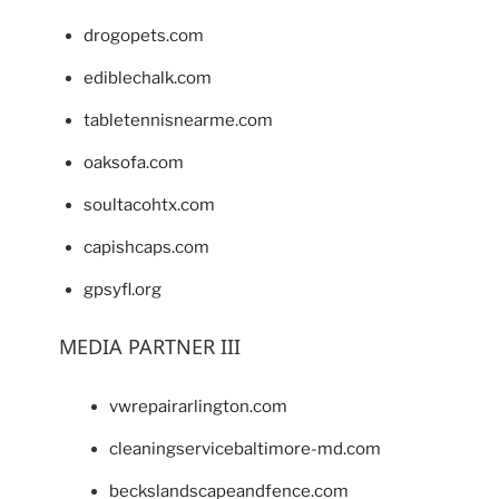
drogopets.com
ediblechalk.com
tabletennisnearme.com
oaksofa.com
soultacohtx.com
capishcaps.com
gpsyfl.org
MEDIA PARTNER III
vwrepairarlington.com
cleaningservicebaltimore-md.com
beckslandscapeandfence.com