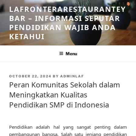
Skip
LAFRONTERARESTAURANTEY
to
BAR – INFORMASI SEPUTAR
content
PENDIDIKAN WAJIB ANDA
KETAHUI
Menu
POSTED
OCTOBER 22, 2024
BY
ADMINLAF
ON
Peran Komunitas Sekolah dalam
Meningkatkan Kualitas
Pendidikan SMP di Indonesia
Pendidikan adalah hal yang sangat penting dalam
pembangunan bangsa. Salah satu jenjang pendidikan