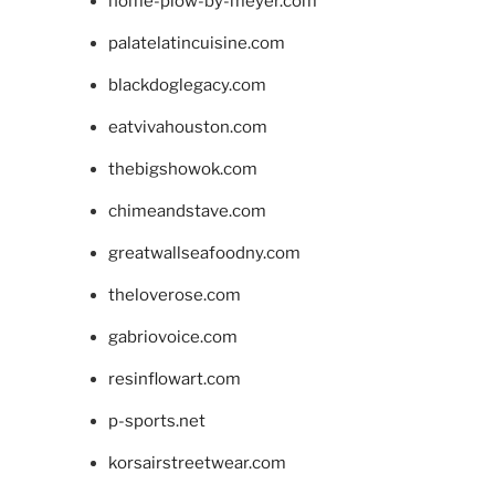
home-plow-by-meyer.com
palatelatincuisine.com
blackdoglegacy.com
eatvivahouston.com
thebigshowok.com
chimeandstave.com
greatwallseafoodny.com
theloverose.com
gabriovoice.com
resinflowart.com
p-sports.net
korsairstreetwear.com