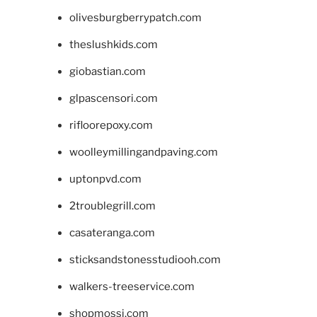
olivesburgberrypatch.com
theslushkids.com
giobastian.com
glpascensori.com
rifloorepoxy.com
woolleymillingandpaving.com
uptonpvd.com
2troublegrill.com
casateranga.com
sticksandstonesstudiooh.com
walkers-treeservice.com
shopmossi.com