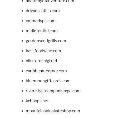
anatomyofadventure.com
drivancastillo.com
cmmedspa.com
midletontkd.com
gardensandgrills.com
basilfoodwine.com
nikko-tochigi.net
caribbean-corner.com
bluemoongiftcards.com
rivercitysteampunkexpo.com
kchoops.net
mountainsideskateshop.com