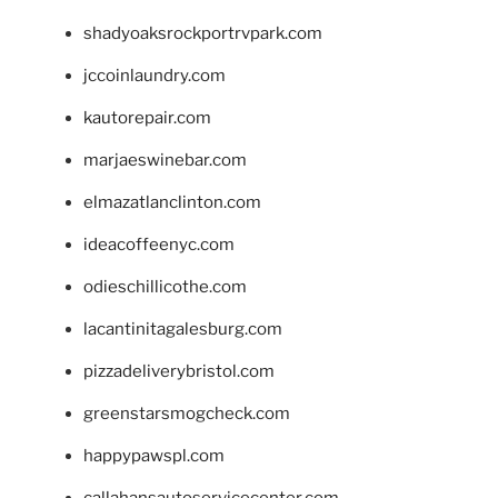
shadyoaksrockportrvpark.com
jccoinlaundry.com
kautorepair.com
marjaeswinebar.com
elmazatlanclinton.com
ideacoffeenyc.com
odieschillicothe.com
lacantinitagalesburg.com
pizzadeliverybristol.com
greenstarsmogcheck.com
happypawspl.com