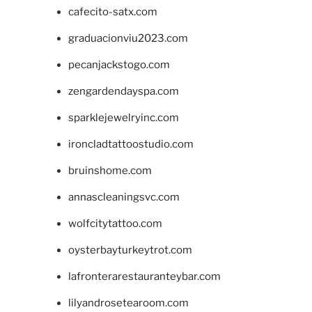
cafecito-satx.com
graduacionviu2023.com
pecanjackstogo.com
zengardendayspa.com
sparklejewelryinc.com
ironcladtattoostudio.com
bruinshome.com
annascleaningsvc.com
wolfcitytattoo.com
oysterbayturkeytrot.com
lafronterarestauranteybar.com
lilyandrosetearoom.com