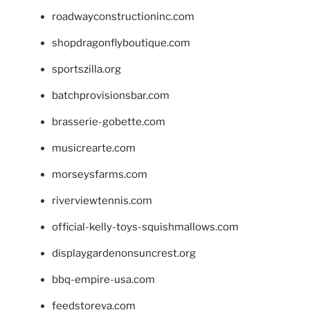
roadwayconstructioninc.com
shopdragonflyboutique.com
sportszilla.org
batchprovisionsbar.com
brasserie-gobette.com
musicrearte.com
morseysfarms.com
riverviewtennis.com
official-kelly-toys-squishmallows.com
displaygardenonsuncrest.org
bbq-empire-usa.com
feedstoreva.com