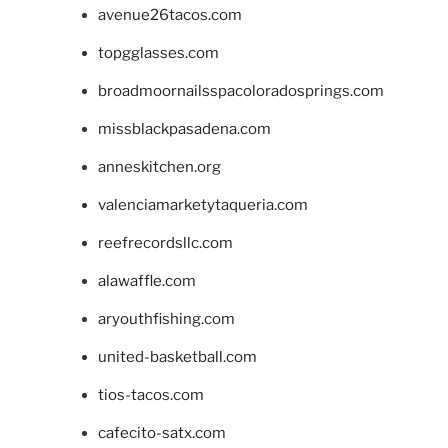
avenue26tacos.com
topgglasses.com
broadmoornailsspacoloradosprings.com
missblackpasadena.com
anneskitchen.org
valenciamarketytaqueria.com
reefrecordsllc.com
alawaffle.com
aryouthfishing.com
united-basketball.com
tios-tacos.com
cafecito-satx.com