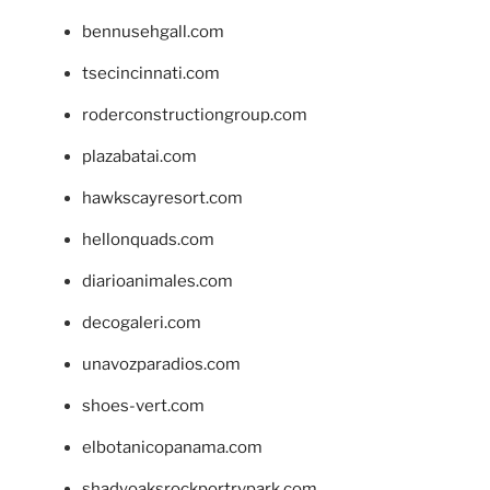
bennusehgall.com
tsecincinnati.com
roderconstructiongroup.com
plazabatai.com
hawkscayresort.com
hellonquads.com
diarioanimales.com
decogaleri.com
unavozparadios.com
shoes-vert.com
elbotanicopanama.com
shadyoaksrockportrvpark.com