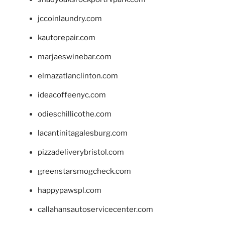
jccoinlaundry.com
kautorepair.com
marjaeswinebar.com
elmazatlanclinton.com
ideacoffeenyc.com
odieschillicothe.com
lacantinitagalesburg.com
pizzadeliverybristol.com
greenstarsmogcheck.com
happypawspl.com
callahansautoservicecenter.com