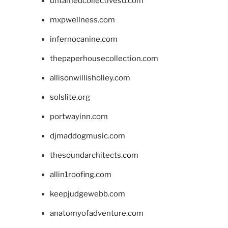
untamedcollectivesd.com
mxpwellness.com
infernocanine.com
thepaperhousecollection.com
allisonwillisholley.com
solslite.org
portwayinn.com
djmaddogmusic.com
thesoundarchitects.com
allin1roofing.com
keepjudgewebb.com
anatomyofadventure.com