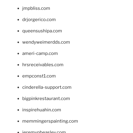
jmpbliss.com
drjorgerico.com
queensushipa.com
wendyweimerdds.com
ameri-camp.com
hrsreceivables.com
empconst1.com
cinderella-support.com
bigpinkrestaurant.com
inspirehuahin.com
memmingerspainting.com
jeremypbeasley.com