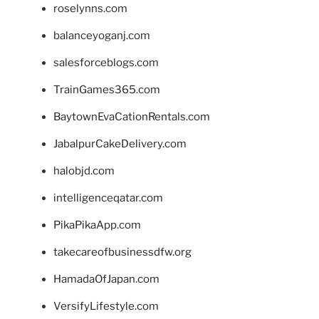
roselynns.com
balanceyoganj.com
salesforceblogs.com
TrainGames365.com
BaytownEvaCationRentals.com
JabalpurCakeDelivery.com
halobjd.com
intelligenceqatar.com
PikaPikaApp.com
takecareofbusinessdfw.org
HamadaOfJapan.com
VersifyLifestyle.com