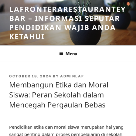
Skip
LAFRONTERARESTAURANTEY
to
BAR – INFORMASI SEPUTAR
content
PENDIDIKAN WAJIB ANDA
KETAHUI
Menu
POSTED
OCTOBER 18, 2024
BY
ADMINLAF
ON
Membangun Etika dan Moral
Siswa: Peran Sekolah dalam
Mencegah Pergaulan Bebas
Pendidikan etika dan moral siswa merupakan hal yang
sangat penting dalam proses pembelajaran di sekolah.