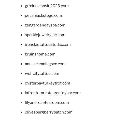
graduacionviu2023.com
pecanjackstogo.com
zengardendayspa.com
sparklejewelryinc.com
ironcladtattoostudio.com
bruinshome.com
annascleaningsvc.com
wolfcitytattoo.com
oysterbayturkeytrot.com
lafronterarestauranteybar.com
lilyandrosetearoom.com
olivesburgberrypatch.com