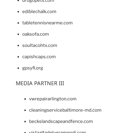
drogopets.com
ediblechalk.com
tabletennisnearme.com
oaksofa.com
soultacohtx.com
capishcaps.com
gpsyfl.org
MEDIA PARTNER III
vwrepairarlington.com
cleaningservicebaltimore-md.com
beckslandscapeandfence.com
vistaaltadelveramendi.com