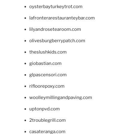
oysterbayturkeytrot.com
lafronterarestauranteybar.com
lilyandrosetearoom.com
olivesburgberrypatch.com
theslushkids.com
giobastian.com
glpascensori.com
rifloorepoxy.com
woolleymillingandpaving.com
uptonpvd.com
2troublegrill.com
casateranga.com