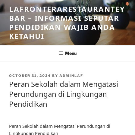
Skip
LAFRONTERARESTAURANTEY
to
BAR – INFORMASI SEPUTAR
content
PENDIDIKAN WAJIB ANDA
KETAHUI
Menu
POSTED
OCTOBER 31, 2024
BY
ADMINLAF
ON
Peran Sekolah dalam Mengatasi
Perundungan di Lingkungan
Pendidikan
Peran Sekolah dalam Mengatasi Perundungan di
Lingkungan Pendidikan