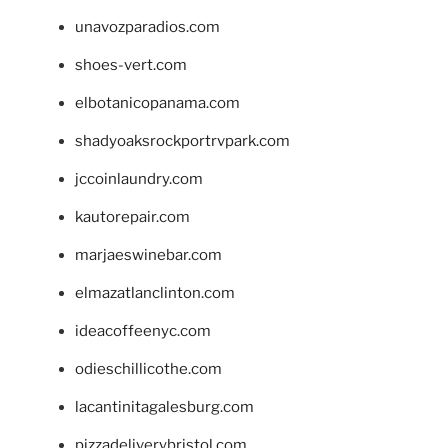
unavozparadios.com
shoes-vert.com
elbotanicopanama.com
shadyoaksrockportrvpark.com
jccoinlaundry.com
kautorepair.com
marjaeswinebar.com
elmazatlanclinton.com
ideacoffeenyc.com
odieschillicothe.com
lacantinitagalesburg.com
pizzadeliverybristol.com