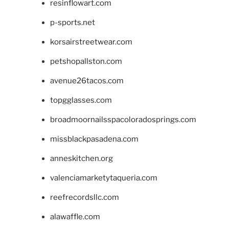
resinflowart.com
p-sports.net
korsairstreetwear.com
petshopallston.com
avenue26tacos.com
topgglasses.com
broadmoornailsspacoloradosprings.com
missblackpasadena.com
anneskitchen.org
valenciamarketytaqueria.com
reefrecordsllc.com
alawaffle.com