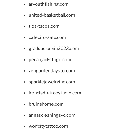
aryouthfishing.com
united-basketball.com
tios-tacos.com
cafecito-satx.com
graduacionviu2023.com
pecanjackstogo.com
zengardendayspa.com
sparklejewelryinc.com
ironcladtattoostudio.com
bruinshome.com
annascleaningsvc.com
wolfcitytattoo.com