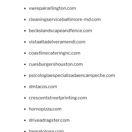
vwrepairarlington.com
cleaningservicebaltimore-md.com
beckslandscapeandfence.com
vistaaltadelveramendi.com
coastlinecateringnc.com
cuesburgershouston.com
psicologiaespecializadaencampeche.com
dmtacos.com
crescentstreetprinting.com
hornopizza.com
driveadragster.com
hematologa.com