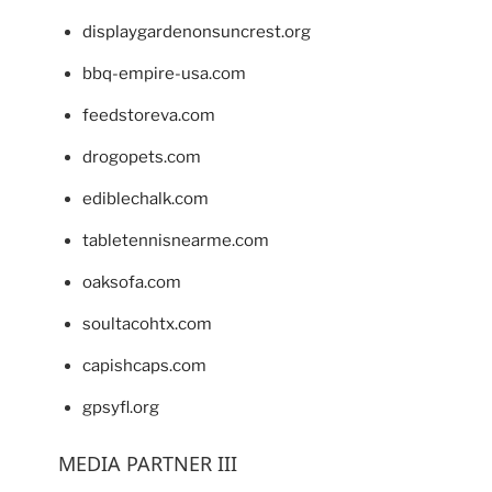
displaygardenonsuncrest.org
bbq-empire-usa.com
feedstoreva.com
drogopets.com
ediblechalk.com
tabletennisnearme.com
oaksofa.com
soultacohtx.com
capishcaps.com
gpsyfl.org
MEDIA PARTNER III