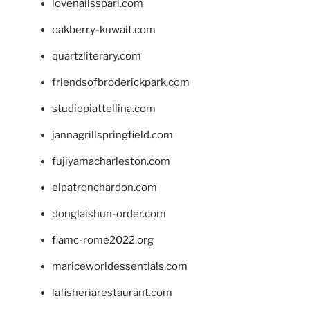
lovenailsspari.com
oakberry-kuwait.com
quartzliterary.com
friendsofbroderickpark.com
studiopiattellina.com
jannagrillspringfield.com
fujiyamacharleston.com
elpatronchardon.com
donglaishun-order.com
fiamc-rome2022.org
mariceworldessentials.com
lafisheriarestaurant.com