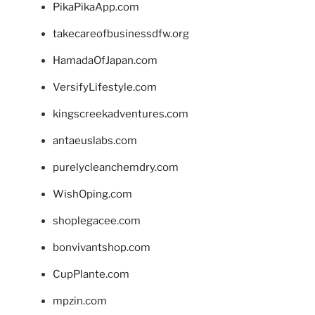
PikaPikaApp.com
takecareofbusinessdfw.org
HamadaOfJapan.com
VersifyLifestyle.com
kingscreekadventures.com
antaeuslabs.com
purelycleanchemdry.com
WishOping.com
shoplegacee.com
bonvivantshop.com
CupPlante.com
mpzin.com