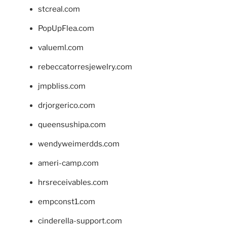
stcreal.com
PopUpFlea.com
valueml.com
rebeccatorresjewelry.com
jmpbliss.com
drjorgerico.com
queensushipa.com
wendyweimerdds.com
ameri-camp.com
hrsreceivables.com
empconst1.com
cinderella-support.com