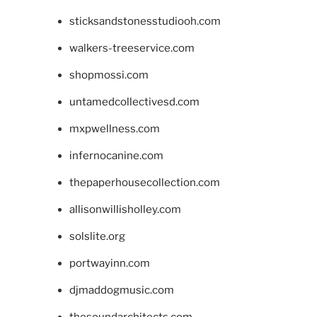
sticksandstonesstudiooh.com
walkers-treeservice.com
shopmossi.com
untamedcollectivesd.com
mxpwellness.com
infernocanine.com
thepaperhousecollection.com
allisonwillisholley.com
solslite.org
portwayinn.com
djmaddogmusic.com
thesoundarchitects.com