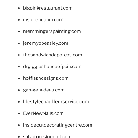
bigpinkrestaurant.com
inspirehuahin.com
memmingerspainting.com
jeremypbeasley.com
thesandwichdepotcos.com
drgiggleshouseofpain.com
hotflashdesigns.com
garagenadeau.com
lifestylechauffeurservice.com
EverNewNails.com
insideoutdecoratingcentre.com
salvatoresinpoint.com