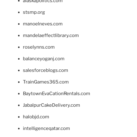
alaskapolitics.com
stsmp.org
manoelneves.com
mandelaeffectlibrary.com
roselynns.com
balanceyoganj.com
salesforceblogs.com
TrainGames365.com
BaytownEvaCationRentals.com
JabalpurCakeDelivery.com
halobjd.com
intelligenceqatar.com