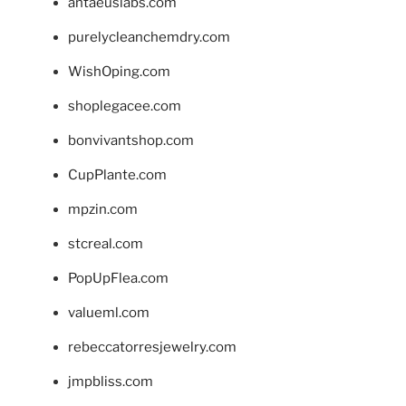
antaeuslabs.com
purelycleanchemdry.com
WishOping.com
shoplegacee.com
bonvivantshop.com
CupPlante.com
mpzin.com
stcreal.com
PopUpFlea.com
valueml.com
rebeccatorresjewelry.com
jmpbliss.com