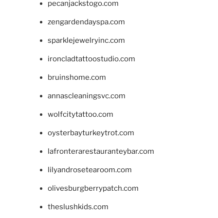
pecanjackstogo.com
zengardendayspa.com
sparklejewelryinc.com
ironcladtattoostudio.com
bruinshome.com
annascleaningsvc.com
wolfcitytattoo.com
oysterbayturkeytrot.com
lafronterarestauranteybar.com
lilyandrosetearoom.com
olivesburgberrypatch.com
theslushkids.com