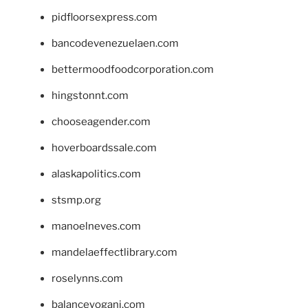
pidfloorsexpress.com
bancodevenezuelaen.com
bettermoodfoodcorporation.com
hingstonnt.com
chooseagender.com
hoverboardssale.com
alaskapolitics.com
stsmp.org
manoelneves.com
mandelaeffectlibrary.com
roselynns.com
balanceyoganj.com