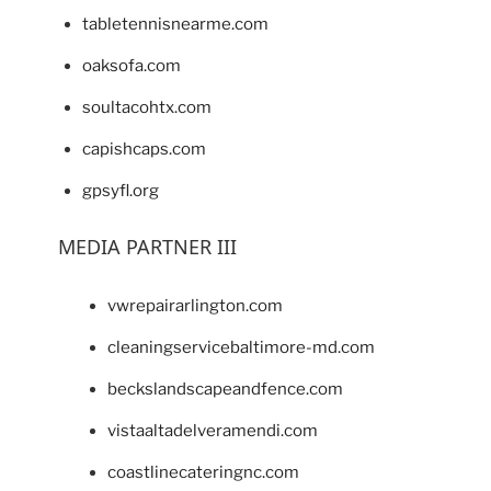
tabletennisnearme.com
oaksofa.com
soultacohtx.com
capishcaps.com
gpsyfl.org
MEDIA PARTNER III
vwrepairarlington.com
cleaningservicebaltimore-md.com
beckslandscapeandfence.com
vistaaltadelveramendi.com
coastlinecateringnc.com