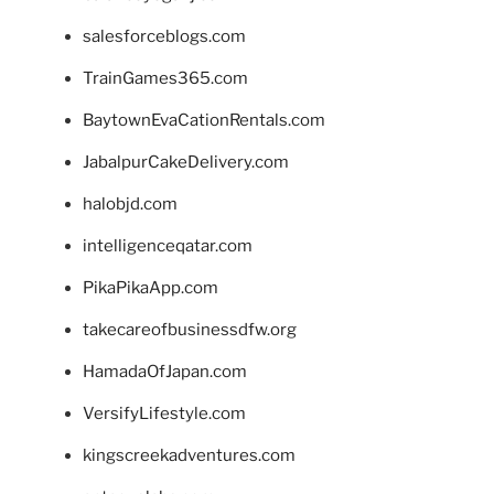
salesforceblogs.com
TrainGames365.com
BaytownEvaCationRentals.com
JabalpurCakeDelivery.com
halobjd.com
intelligenceqatar.com
PikaPikaApp.com
takecareofbusinessdfw.org
HamadaOfJapan.com
VersifyLifestyle.com
kingscreekadventures.com