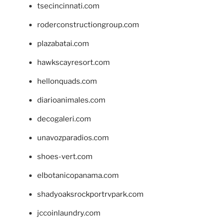
tsecincinnati.com
roderconstructiongroup.com
plazabatai.com
hawkscayresort.com
hellonquads.com
diarioanimales.com
decogaleri.com
unavozparadios.com
shoes-vert.com
elbotanicopanama.com
shadyoaksrockportrvpark.com
jccoinlaundry.com