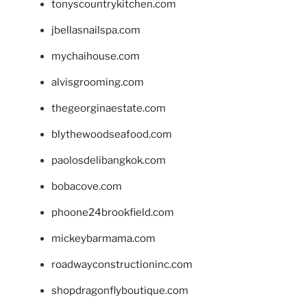
tonyscountrykitchen.com
jbellasnailspa.com
mychaihouse.com
alvisgrooming.com
thegeorginaestate.com
blythewoodseafood.com
paolosdelibangkok.com
bobacove.com
phoone24brookfield.com
mickeybarmama.com
roadwayconstructioninc.com
shopdragonflyboutique.com