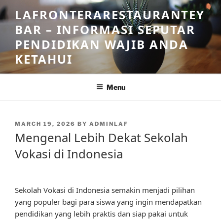
Skip
LAFRONTERARESTAURANTEY
to
BAR – INFORMASI SEPUTAR
content
PENDIDIKAN WAJIB ANDA
KETAHUI
Menu
POSTED
MARCH 19, 2026
BY
ADMINLAF
ON
Mengenal Lebih Dekat Sekolah
Vokasi di Indonesia
Sekolah Vokasi di Indonesia semakin menjadi pilihan
yang populer bagi para siswa yang ingin mendapatkan
pendidikan yang lebih praktis dan siap pakai untuk