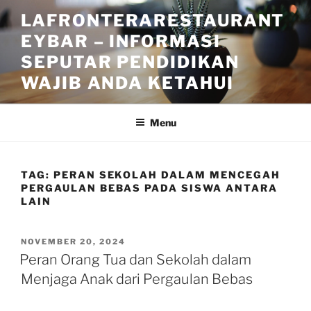
Skip
LAFRONTERARESTAURANT
to
EYBAR – INFORMASI
content
SEPUTAR PENDIDIKAN
WAJIB ANDA KETAHUI
Menu
TAG:
PERAN SEKOLAH DALAM MENCEGAH
PERGAULAN BEBAS PADA SISWA ANTARA
LAIN
POSTED
NOVEMBER 20, 2024
ON
Peran Orang Tua dan Sekolah dalam
Menjaga Anak dari Pergaulan Bebas