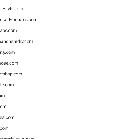
ifestyle.com
eekadventures.com
labs.com
leanchemdry.com
ing.com
acee.com
ntshop.com
te.com
om
com
ea.com
.com
torresjewelry.com