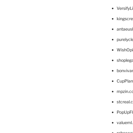
VersifyL
kingscr
antaeus
purelyc
WishOp
shopleg
bonviva
CupPlan
mpzin.c
stcreal.
PopUpFl
valueml
rebecca