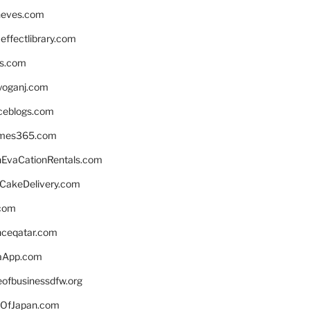
neves.com
ffectlibrary.com
ns.com
yoganj.com
rceblogs.com
ames365.com
EvaCationRentals.com
rCakeDelivery.com
.com
enceqatar.com
aApp.com
eofbusinessdfw.org
OfJapan.com