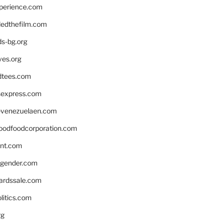
xperience.com
edthefilm.com
ds-bg.org
ves.org
tees.com
rsexpress.com
venezuelaen.com
oodfoodcorporation.com
nnt.com
gender.com
ardssale.com
litics.com
rg