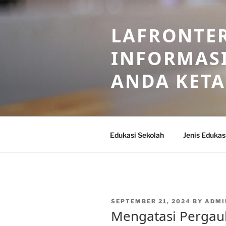
Skip
to
LAFRONTE
content
INFORMASI
ANDA KET
Edukasi Sekolah
Jenis Edukas
POSTED
SEPTEMBER 21, 2024
BY
ADMI
ON
Mengatasi Pergaul