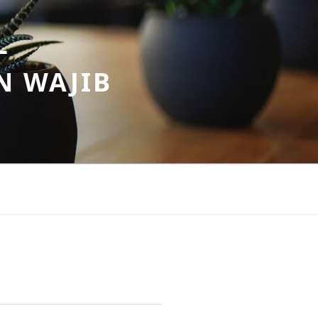
–
N WAJIB