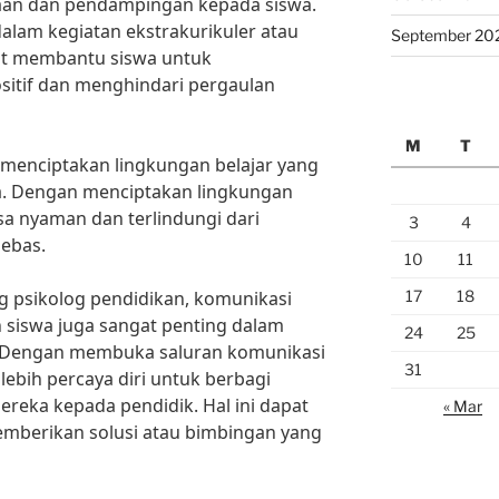
an dan pendampingan kepada siswa.
lam kegiatan ekstrakurikuler atau
September 20
pat membantu siswa untuk
sitif dan menghindari pergaulan
M
T
lu menciptakan lingkungan belajar yang
a. Dengan menciptakan lingkungan
sa nyaman dan terlindungi dari
3
4
bebas.
10
11
17
18
g psikolog pendidikan, komunikasi
n siswa juga sangat penting dalam
24
25
 “Dengan membuka saluran komunikasi
31
lebih percaya diri untuk berbagi
reka kepada pendidik. Hal ini dapat
« Mar
mberikan solusi atau bimbingan yang