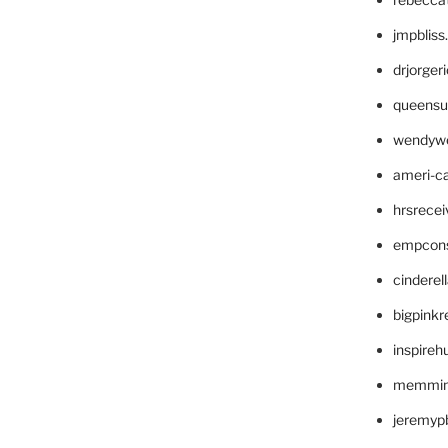
jmpblis
drjorger
queensu
wendyw
ameri-
hrsrece
empcon
cinderel
bigpinkr
inspireh
memming
jeremyp