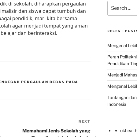
dik di sekolah, diharapkan pergaulan
Search
imalisir dan siswa dapat tumbuh dan
for:
gai pendidik, mari kita bersama-
olah agar menjadi tempat yang aman
RECENT POST
elajar dan berinteraksi.
Mengenal Lebih
Peran Politekn
Pendidikan Ting
Menjadi Mahas
ENCEGAH PERGAULAN BEBAS PADA
Mengenal Lebih
Tantangan dan 
Indonesia
NEXT
Next
Post
okhealt
Memahami Jenis Sekolah yang