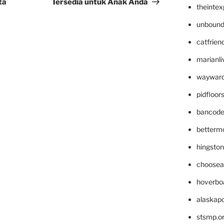
ta
Tersedia untuk Anak Anda
theinte
unbound
catfrien
marianli
wayward
pidfloo
bancode
betterm
hingsto
choosea
hoverbo
alaskapo
stsmp.o