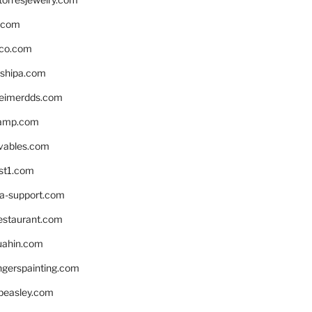
s.com
ico.com
shipa.com
eimerdds.com
camp.com
ivables.com
st1.com
la-support.com
estaurant.com
uahin.com
erspainting.com
beasley.com