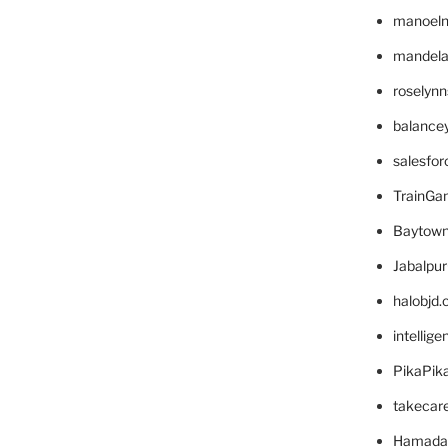
manoel
mandelae
roselyn
balance
salesfo
TrainG
Baytown
Jabalpu
halobjd
intellig
PikaPik
takecar
Hamada