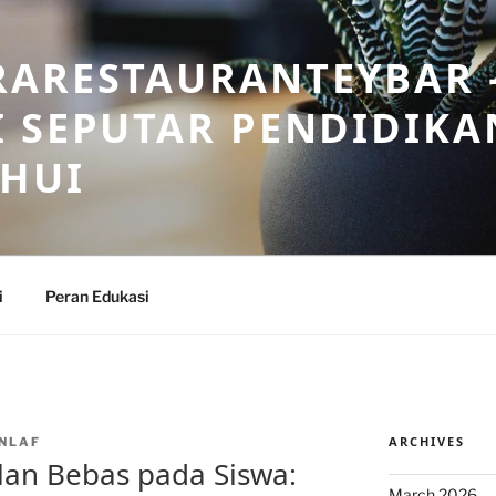
RARESTAURANTEYBAR 
 SEPUTAR PENDIDIKA
AHUI
i
Peran Edukasi
ARCHIVES
NLAF
an Bebas pada Siswa:
March 2026