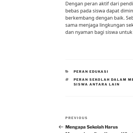
Dengan peran aktif dari pendi
bebas pada siswa dapat dimin
berkembang dengan baik. Seba
sama menjaga lingkungan sek
dan nyaman bagi siswa untuk b
CATEGORIES
PERAN EDUKASI
TAGS
PERAN SEKOLAH DALAM M
SISWA ANTARA LAIN
Post
Previous
PREVIOUS
navigation
Post
Mengapa Sekolah Harus