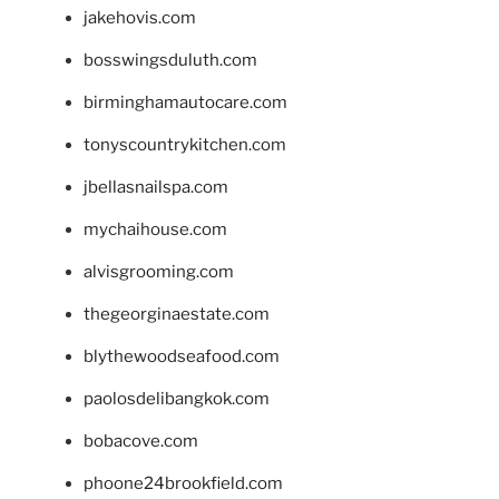
jakehovis.com
bosswingsduluth.com
birminghamautocare.com
tonyscountrykitchen.com
jbellasnailspa.com
mychaihouse.com
alvisgrooming.com
thegeorginaestate.com
blythewoodseafood.com
paolosdelibangkok.com
bobacove.com
phoone24brookfield.com