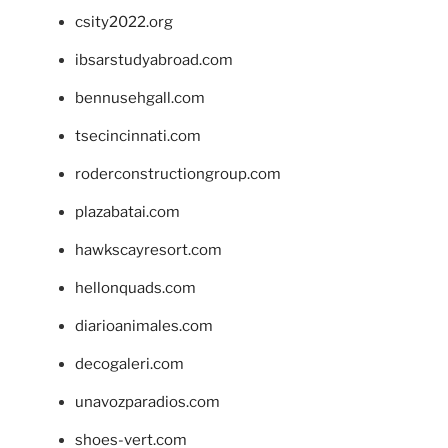
csity2022.org
ibsarstudyabroad.com
bennusehgall.com
tsecincinnati.com
roderconstructiongroup.com
plazabatai.com
hawkscayresort.com
hellonquads.com
diarioanimales.com
decogaleri.com
unavozparadios.com
shoes-vert.com