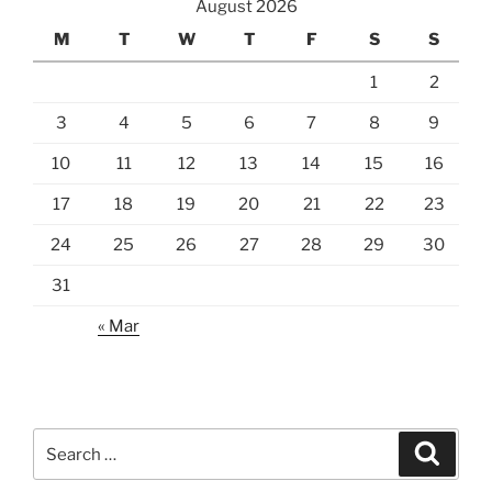
August 2026
M
T
W
T
F
S
S
1
2
3
4
5
6
7
8
9
10
11
12
13
14
15
16
17
18
19
20
21
22
23
24
25
26
27
28
29
30
31
« Mar
Search
Search
for: