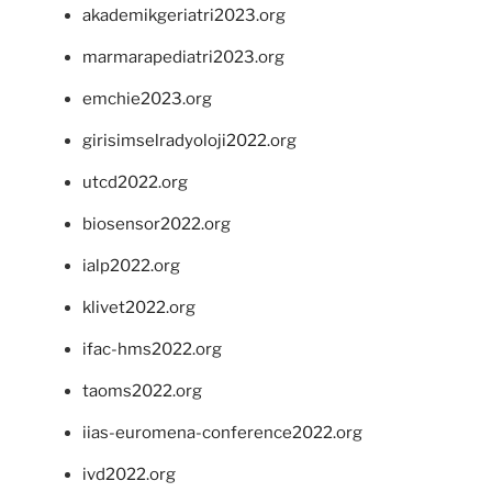
akademikgeriatri2023.org
marmarapediatri2023.org
emchie2023.org
girisimselradyoloji2022.org
utcd2022.org
biosensor2022.org
ialp2022.org
klivet2022.org
ifac-hms2022.org
taoms2022.org
iias-euromena-conference2022.org
ivd2022.org