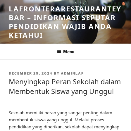
Skip
LAFRONTERARESTAURANTEY
to
BAR – INFORMASI SEPUTAR
content
PENDIDIKAN WAJIB ANDA
KETAHUI
Menu
POSTED
DECEMBER 29, 2024
BY
ADMINLAF
ON
Menyingkap Peran Sekolah dalam
Membentuk Siswa yang Unggul
Sekolah memiliki peran yang sangat penting dalam
membentuk siswa yang unggul. Melalui proses
pendidikan yang diberikan, sekolah dapat menyingkap