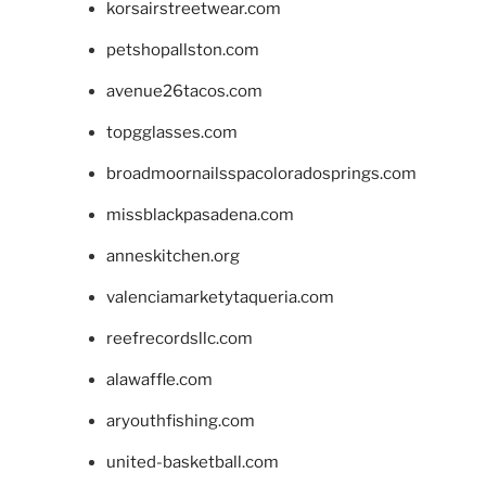
korsairstreetwear.com
petshopallston.com
avenue26tacos.com
topgglasses.com
broadmoornailsspacoloradosprings.com
missblackpasadena.com
anneskitchen.org
valenciamarketytaqueria.com
reefrecordsllc.com
alawaffle.com
aryouthfishing.com
united-basketball.com