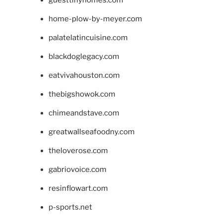
guesttinyhomes.com
home-plow-by-meyer.com
palatelatincuisine.com
blackdoglegacy.com
eatvivahouston.com
thebigshowok.com
chimeandstave.com
greatwallseafoodny.com
theloverose.com
gabriovoice.com
resinflowart.com
p-sports.net