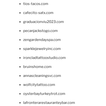
tios-tacos.com
cafecito-satx.com
graduacionviu2023.com
pecanjackstogo.com
zengardendayspa.com
sparklejewelryinc.com
ironcladtattoostudio.com
bruinshome.com
annascleaningsvc.com
wolfcitytattoo.com
oysterbayturkeytrot.com
lafronterarestauranteybar.com