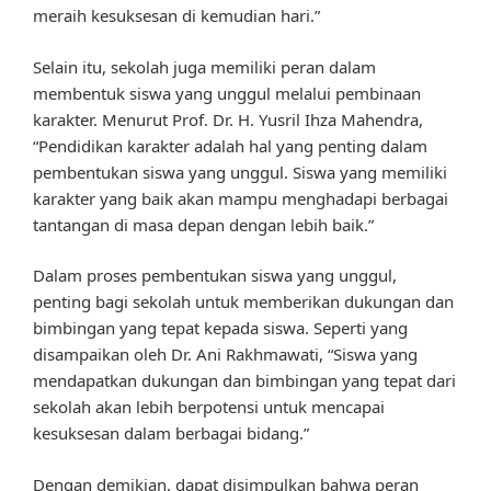
meraih kesuksesan di kemudian hari.”
Selain itu, sekolah juga memiliki peran dalam
membentuk siswa yang unggul melalui pembinaan
karakter. Menurut Prof. Dr. H. Yusril Ihza Mahendra,
“Pendidikan karakter adalah hal yang penting dalam
pembentukan siswa yang unggul. Siswa yang memiliki
karakter yang baik akan mampu menghadapi berbagai
tantangan di masa depan dengan lebih baik.”
Dalam proses pembentukan siswa yang unggul,
penting bagi sekolah untuk memberikan dukungan dan
bimbingan yang tepat kepada siswa. Seperti yang
disampaikan oleh Dr. Ani Rakhmawati, “Siswa yang
mendapatkan dukungan dan bimbingan yang tepat dari
sekolah akan lebih berpotensi untuk mencapai
kesuksesan dalam berbagai bidang.”
Dengan demikian, dapat disimpulkan bahwa peran