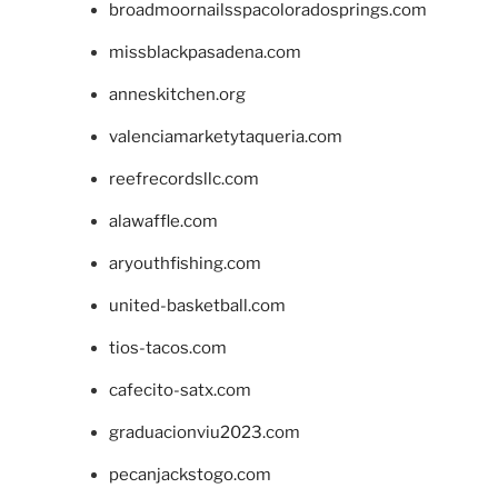
broadmoornailsspacoloradosprings.com
missblackpasadena.com
anneskitchen.org
valenciamarketytaqueria.com
reefrecordsllc.com
alawaffle.com
aryouthfishing.com
united-basketball.com
tios-tacos.com
cafecito-satx.com
graduacionviu2023.com
pecanjackstogo.com