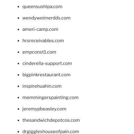
queensushipa.com
wendyweimerdds.com
ameri-camp.com
hrsreceivables.com
empconst1.com
cinderella-support.com
bigpinkrestaurant.com
inspirehuahin.com
memmingerspainting.com
jeremypbeasley.com
thesandwichdepotcos.com
drgiggleshouseofpain.com