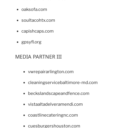
oaksofa.com
soultacohtx.com
capishcaps.com
gpsyfl.org
MEDIA PARTNER III
vwrepairarlington.com
cleaningservicebaltimore-md.com
beckslandscapeandfence.com
vistaaltadelveramendi.com
coastlinecateringnc.com
cuesburgershouston.com