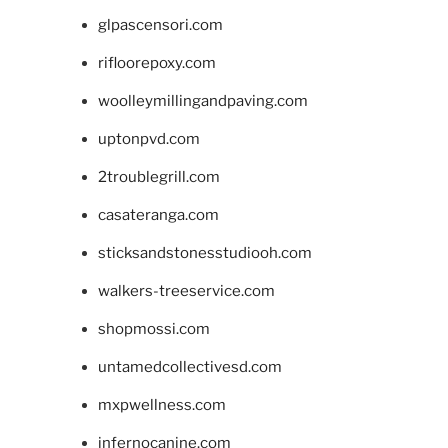
glpascensori.com
rifloorepoxy.com
woolleymillingandpaving.com
uptonpvd.com
2troublegrill.com
casateranga.com
sticksandstonesstudiooh.com
walkers-treeservice.com
shopmossi.com
untamedcollectivesd.com
mxpwellness.com
infernocanine.com