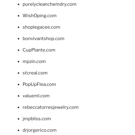
purelycleanchemdry.com
WishOping.com
shoplegacee.com
bonvivantshop.com
CupPlante.com
mpzin.com
stcreal.com
PopUpFlea.com
valueml.com
rebeccatorresjewelry.com
jmpbliss.com
drjorgerico.com