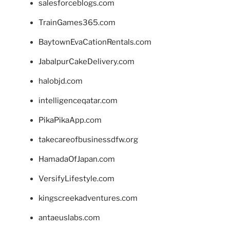
salesforceblogs.com
TrainGames365.com
BaytownEvaCationRentals.com
JabalpurCakeDelivery.com
halobjd.com
intelligenceqatar.com
PikaPikaApp.com
takecareofbusinessdfw.org
HamadaOfJapan.com
VersifyLifestyle.com
kingscreekadventures.com
antaeuslabs.com