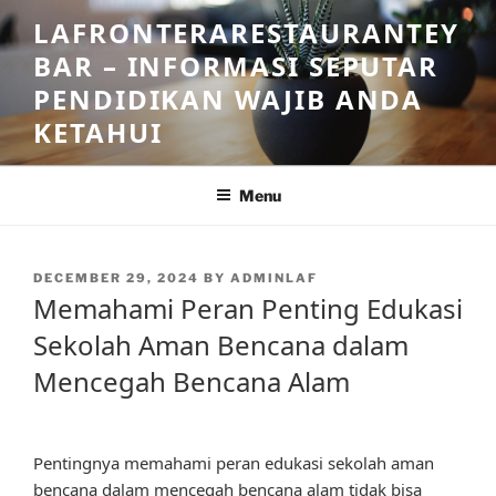
Skip
LAFRONTERARESTAURANTEY
to
BAR – INFORMASI SEPUTAR
content
PENDIDIKAN WAJIB ANDA
KETAHUI
Menu
POSTED
DECEMBER 29, 2024
BY
ADMINLAF
ON
Memahami Peran Penting Edukasi
Sekolah Aman Bencana dalam
Mencegah Bencana Alam
Pentingnya memahami peran edukasi sekolah aman
bencana dalam mencegah bencana alam tidak bisa