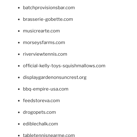
batchprovisionsbar.com
brasserie-gobette.com
musicrearte.com
morseysfarms.com
riverviewtennis.com
official-kelly-toys-squishmallows.com
displaygardenonsuncrest.org
bbq-empire-usa.com
feedstoreva.com
drogopets.com
ediblechalk.com
tabletennisnearme.com