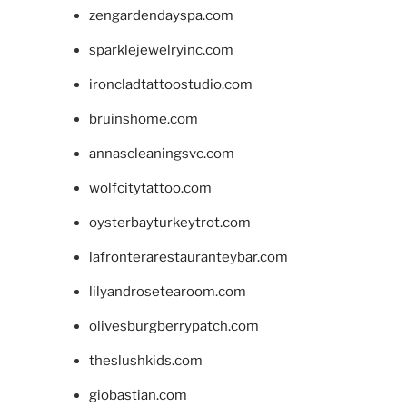
zengardendayspa.com
sparklejewelryinc.com
ironcladtattoostudio.com
bruinshome.com
annascleaningsvc.com
wolfcitytattoo.com
oysterbayturkeytrot.com
lafronterarestauranteybar.com
lilyandrosetearoom.com
olivesburgberrypatch.com
theslushkids.com
giobastian.com