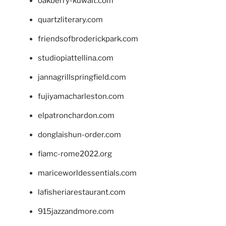
oakberry-kuwait.com
quartzliterary.com
friendsofbroderickpark.com
studiopiattellina.com
jannagrillspringfield.com
fujiyamacharleston.com
elpatronchardon.com
donglaishun-order.com
fiamc-rome2022.org
mariceworldessentials.com
lafisheriarestaurant.com
915jazzandmore.com