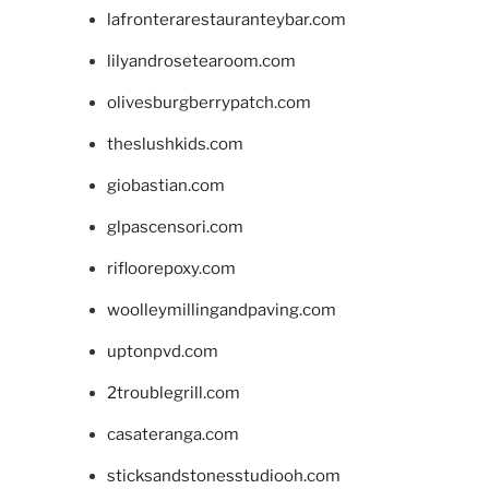
lafronterarestauranteybar.com
lilyandrosetearoom.com
olivesburgberrypatch.com
theslushkids.com
giobastian.com
glpascensori.com
rifloorepoxy.com
woolleymillingandpaving.com
uptonpvd.com
2troublegrill.com
casateranga.com
sticksandstonesstudiooh.com