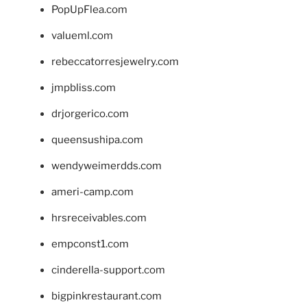
PopUpFlea.com
valueml.com
rebeccatorresjewelry.com
jmpbliss.com
drjorgerico.com
queensushipa.com
wendyweimerdds.com
ameri-camp.com
hrsreceivables.com
empconst1.com
cinderella-support.com
bigpinkrestaurant.com