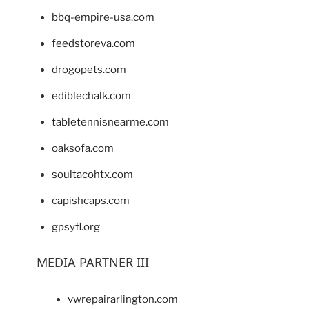
bbq-empire-usa.com
feedstoreva.com
drogopets.com
ediblechalk.com
tabletennisnearme.com
oaksofa.com
soultacohtx.com
capishcaps.com
gpsyfl.org
MEDIA PARTNER III
vwrepairarlington.com