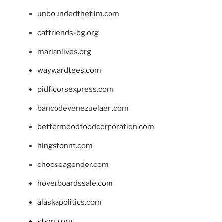
unboundedthefilm.com
catfriends-bg.org
marianlives.org
waywardtees.com
pidfloorsexpress.com
bancodevenezuelaen.com
bettermoodfoodcorporation.com
hingstonnt.com
chooseagender.com
hoverboardssale.com
alaskapolitics.com
stsmp.org