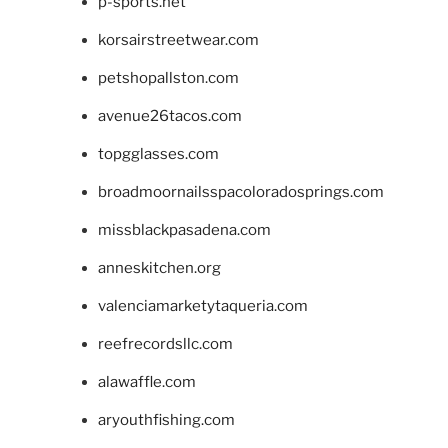
p-sports.net
korsairstreetwear.com
petshopallston.com
avenue26tacos.com
topgglasses.com
broadmoornailsspacoloradosprings.com
missblackpasadena.com
anneskitchen.org
valenciamarketytaqueria.com
reefrecordsllc.com
alawaffle.com
aryouthfishing.com