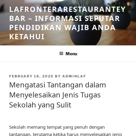
Skip
LAFRONTERARESTAURANTEY
to
BAR – INFORMASI SEPUTAR
content
PENDIDIKAN WAJIB ANDA
KETAHUI
Menu
POSTED
FEBRUARY 18, 2025
BY
ADMINLAF
ON
Mengatasi Tantangan dalam
Menyelesaikan Jenis Tugas
Sekolah yang Sulit
Sekolah memang tempat yang penuh dengan
tantangan, terutama ketika harus menyelesaikan jenis