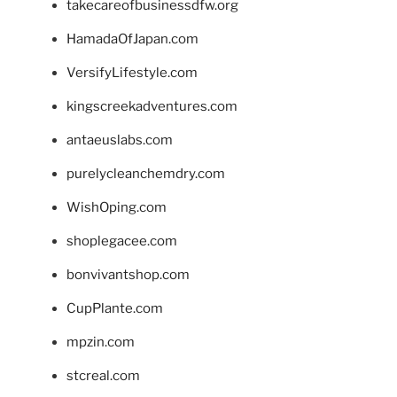
takecareofbusinessdfw.org
HamadaOfJapan.com
VersifyLifestyle.com
kingscreekadventures.com
antaeuslabs.com
purelycleanchemdry.com
WishOping.com
shoplegacee.com
bonvivantshop.com
CupPlante.com
mpzin.com
stcreal.com