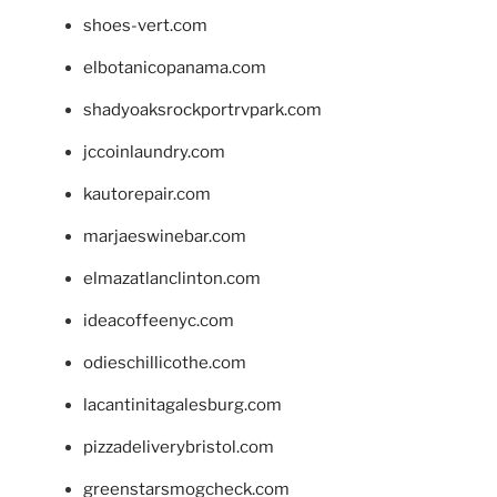
shoes-vert.com
elbotanicopanama.com
shadyoaksrockportrvpark.com
jccoinlaundry.com
kautorepair.com
marjaeswinebar.com
elmazatlanclinton.com
ideacoffeenyc.com
odieschillicothe.com
lacantinitagalesburg.com
pizzadeliverybristol.com
greenstarsmogcheck.com