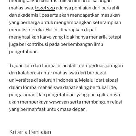
meningkatkan kualitas tulisan ilmiah di kalangan
mahasiswa.
togel sgp
adanya penilaian dari para ahli
dan akademisi, peserta akan mendapatkan masukan
yang berharga untuk mengembangkan keterampilan
menulis mereka. Hal ini diharapkan dapat
menghasilkan karya yang tidak hanya menarik, tetapi
juga berkontribusi pada perkembangan ilmu
pengetahuan.
Tujuan lain dari lomba ini adalah memperluas jaringan
dan kolaborasi antar mahasiswa dari berbagai
universitas di seluruh Indonesia. Melalui partisipasi
dalam lomba, mahasiswa dapat saling bertukar ide,
pengalaman, dan pengetahuan, yang pada gilirannya
akan memperkaya wawasan serta membangun relasi
yang bermanfaat untuk masa depan.
Kriteria Penilaian