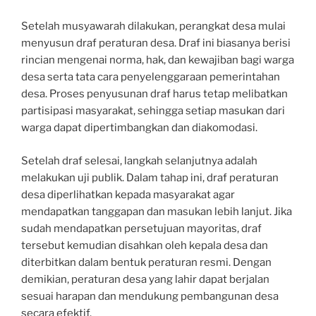
Setelah musyawarah dilakukan, perangkat desa mulai
menyusun draf peraturan desa. Draf ini biasanya berisi
rincian mengenai norma, hak, dan kewajiban bagi warga
desa serta tata cara penyelenggaraan pemerintahan
desa. Proses penyusunan draf harus tetap melibatkan
partisipasi masyarakat, sehingga setiap masukan dari
warga dapat dipertimbangkan dan diakomodasi.
Setelah draf selesai, langkah selanjutnya adalah
melakukan uji publik. Dalam tahap ini, draf peraturan
desa diperlihatkan kepada masyarakat agar
mendapatkan tanggapan dan masukan lebih lanjut. Jika
sudah mendapatkan persetujuan mayoritas, draf
tersebut kemudian disahkan oleh kepala desa dan
diterbitkan dalam bentuk peraturan resmi. Dengan
demikian, peraturan desa yang lahir dapat berjalan
sesuai harapan dan mendukung pembangunan desa
secara efektif.