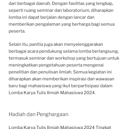
dari berbagai daerah. Dengan fasilitas yang lengkap,
seperti ruang seminar dan laboratorium, diharapkan
lomba ini dapat berjalan dengan lancar dan
memberikan pengalaman yang berharga bagi semua
peserta.
Selain itu, panitia juga akan menyelenggarakan
berbagai acara pendukung selama lomba berlangsung,
termasuk seminar dan workshop yang bertujuan untuk
meningkatkan pengetahuan peserta mengenai
penelitian dan penulisan ilmiah. Semua kegiatan ini
diharapkan akan memberikan inspirasi dan wawasan
baru bagi mahasiswa yang ikut berpartisipasi dalam
Lomba Karya Tulis Ilmiah Mahasiswa 2024.
Hadiah dan Penghargaan
Lomba Karya Tulis Ilmiah Mahasiswa 2024 Tingkat