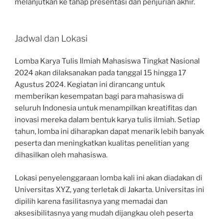
melanjutkan ke tahap presentasi dan penjurian akhir.
Jadwal dan Lokasi
Lomba Karya Tulis Ilmiah Mahasiswa Tingkat Nasional
2024 akan dilaksanakan pada tanggal 15 hingga 17
Agustus 2024. Kegiatan ini dirancang untuk
memberikan kesempatan bagi para mahasiswa di
seluruh Indonesia untuk menampilkan kreatifitas dan
inovasi mereka dalam bentuk karya tulis ilmiah. Setiap
tahun, lomba ini diharapkan dapat menarik lebih banyak
peserta dan meningkatkan kualitas penelitian yang
dihasilkan oleh mahasiswa.
Lokasi penyelenggaraan lomba kali ini akan diadakan di
Universitas XYZ, yang terletak di Jakarta. Universitas ini
dipilih karena fasilitasnya yang memadai dan
aksesibilitasnya yang mudah dijangkau oleh peserta