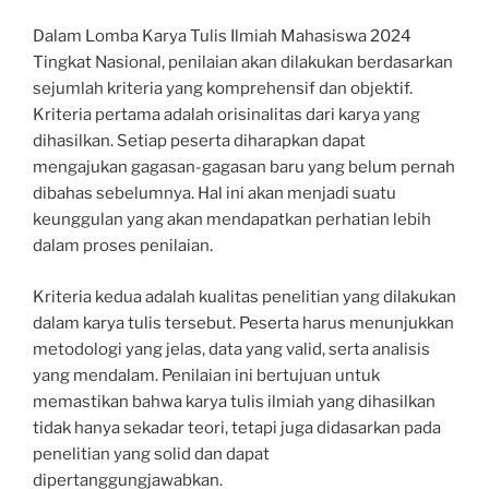
Dalam Lomba Karya Tulis Ilmiah Mahasiswa 2024
Tingkat Nasional, penilaian akan dilakukan berdasarkan
sejumlah kriteria yang komprehensif dan objektif.
Kriteria pertama adalah orisinalitas dari karya yang
dihasilkan. Setiap peserta diharapkan dapat
mengajukan gagasan-gagasan baru yang belum pernah
dibahas sebelumnya. Hal ini akan menjadi suatu
keunggulan yang akan mendapatkan perhatian lebih
dalam proses penilaian.
Kriteria kedua adalah kualitas penelitian yang dilakukan
dalam karya tulis tersebut. Peserta harus menunjukkan
metodologi yang jelas, data yang valid, serta analisis
yang mendalam. Penilaian ini bertujuan untuk
memastikan bahwa karya tulis ilmiah yang dihasilkan
tidak hanya sekadar teori, tetapi juga didasarkan pada
penelitian yang solid dan dapat
dipertanggungjawabkan.