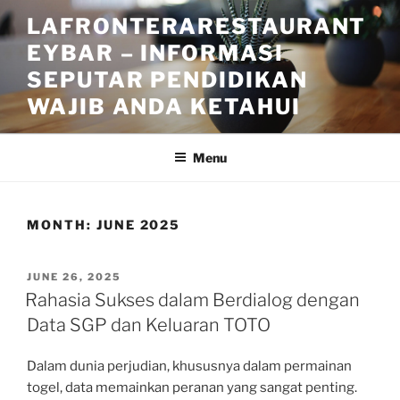
Skip
LAFRONTERARESTAURANT
to
EYBAR – INFORMASI
content
SEPUTAR PENDIDIKAN
WAJIB ANDA KETAHUI
Menu
MONTH:
JUNE 2025
POSTED
JUNE 26, 2025
ON
Rahasia Sukses dalam Berdialog dengan
Data SGP dan Keluaran TOTO
Dalam dunia perjudian, khususnya dalam permainan
togel, data memainkan peranan yang sangat penting.