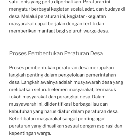
satu jenis yang perlu diperhatikan. Peraturan ini
mengatur berbagai kegiatan sosial, adat, dan budaya di
desa. Melalui peraturan ini, kegiatan-kegiatan
masyarakat dapat berjalan dengan tertib dan
memberikan manfaat bagi seluruh warga desa.
Proses Pembentukan Peraturan Desa
Proses pembentukan peraturan desa merupakan
langkah penting dalam pengelolaan pemerintahan
desa. Langkah awalnya adalah musyawarah desa yang
melibatkan seluruh elemen masyarakat, termasuk
tokoh masyarakat dan perangkat desa. Dalam
musyawarah ini, diidentifikasi berbagai isu dan
kebutuhan yang harus diatur dalam peraturan desa.
Keterlibatan masyarakat sangat penting agar
peraturan yang dihasilkan sesuai dengan aspirasi dan
kepentingan warga.