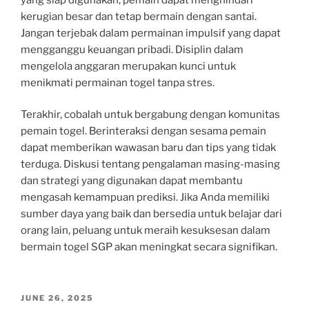
kerugian besar dan tetap bermain dengan santai.
Jangan terjebak dalam permainan impulsif yang dapat
mengganggu keuangan pribadi. Disiplin dalam
mengelola anggaran merupakan kunci untuk
menikmati permainan togel tanpa stres.
Terakhir, cobalah untuk bergabung dengan komunitas
pemain togel. Berinteraksi dengan sesama pemain
dapat memberikan wawasan baru dan tips yang tidak
terduga. Diskusi tentang pengalaman masing-masing
dan strategi yang digunakan dapat membantu
mengasah kemampuan prediksi. Jika Anda memiliki
sumber daya yang baik dan bersedia untuk belajar dari
orang lain, peluang untuk meraih kesuksesan dalam
bermain togel SGP akan meningkat secara signifikan.
POSTED
JUNE 26, 2025