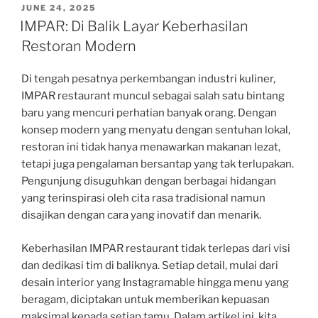
POSTED
JUNE 24, 2025
ON
IMPAR: Di Balik Layar Keberhasilan
Restoran Modern
Di tengah pesatnya perkembangan industri kuliner,
IMPAR restaurant muncul sebagai salah satu bintang
baru yang mencuri perhatian banyak orang. Dengan
konsep modern yang menyatu dengan sentuhan lokal,
restoran ini tidak hanya menawarkan makanan lezat,
tetapi juga pengalaman bersantap yang tak terlupakan.
Pengunjung disuguhkan dengan berbagai hidangan
yang terinspirasi oleh cita rasa tradisional namun
disajikan dengan cara yang inovatif dan menarik.
Keberhasilan IMPAR restaurant tidak terlepas dari visi
dan dedikasi tim di baliknya. Setiap detail, mulai dari
desain interior yang Instagramable hingga menu yang
beragam, diciptakan untuk memberikan kepuasan
maksimal kepada setiap tamu. Dalam artikel ini, kita