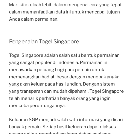
Mari kita telaah lebih dalam mengenai cara yang tepat
dalam memanfaatkan data ini untuk mencapai tujuan
Anda dalam permainan.
Pengenalan Togel Singapore
Togel Singapore adalah salah satu bentuk permainan
yang sangat populer di Indonesia. Permainan ini
menawarkan peluang bagi para pemain untuk
memenangkan hadiah besar dengan menebak angka
yang akan keluar pada hasil undian. Dengan sistem
yang transparan dan mudah dipahami, Togel Singapore
telah menarik perhatian banyak orang yang ingin
mencoba peruntungannya.
Keluaran SGP menjadi salah satu informasi yang dicari
banyak pemain. Setiap hasil keluaran dapat diakses
secara online, memberikan kemudahan bagi para