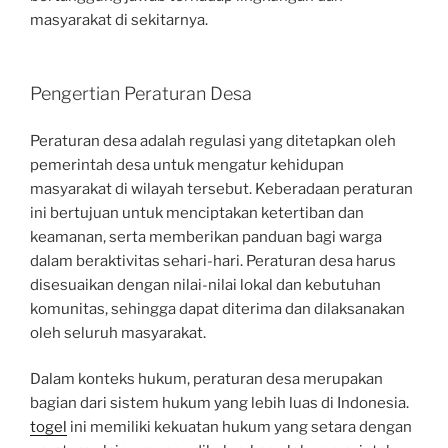
masyarakat di sekitarnya.
Pengertian Peraturan Desa
Peraturan desa adalah regulasi yang ditetapkan oleh
pemerintah desa untuk mengatur kehidupan
masyarakat di wilayah tersebut. Keberadaan peraturan
ini bertujuan untuk menciptakan ketertiban dan
keamanan, serta memberikan panduan bagi warga
dalam beraktivitas sehari-hari. Peraturan desa harus
disesuaikan dengan nilai-nilai lokal dan kebutuhan
komunitas, sehingga dapat diterima dan dilaksanakan
oleh seluruh masyarakat.
Dalam konteks hukum, peraturan desa merupakan
bagian dari sistem hukum yang lebih luas di Indonesia.
togel
ini memiliki kekuatan hukum yang setara dengan