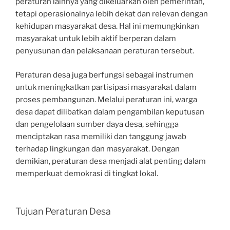
peraturan lainnya yang dikeluarkan oleh pemerintah,
tetapi operasionalnya lebih dekat dan relevan dengan
kehidupan masyarakat desa. Hal ini memungkinkan
masyarakat untuk lebih aktif berperan dalam
penyusunan dan pelaksanaan peraturan tersebut.
Peraturan desa juga berfungsi sebagai instrumen
untuk meningkatkan partisipasi masyarakat dalam
proses pembangunan. Melalui peraturan ini, warga
desa dapat dilibatkan dalam pengambilan keputusan
dan pengelolaan sumber daya desa, sehingga
menciptakan rasa memiliki dan tanggung jawab
terhadap lingkungan dan masyarakat. Dengan
demikian, peraturan desa menjadi alat penting dalam
memperkuat demokrasi di tingkat lokal.
Tujuan Peraturan Desa