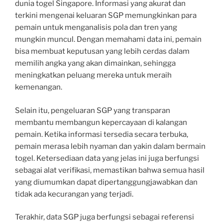
dunia togel Singapore. Informasi yang akurat dan
terkini mengenai keluaran SGP memungkinkan para
pemain untuk menganalisis pola dan tren yang
mungkin muncul. Dengan memahami data ini, pemain
bisa membuat keputusan yang lebih cerdas dalam
memilih angka yang akan dimainkan, sehingga
meningkatkan peluang mereka untuk meraih
kemenangan.
Selain itu, pengeluaran SGP yang transparan
membantu membangun kepercayaan di kalangan
pemain. Ketika informasi tersedia secara terbuka,
pemain merasa lebih nyaman dan yakin dalam bermain
togel. Ketersediaan data yang jelas ini juga berfungsi
sebagai alat verifikasi, memastikan bahwa semua hasil
yang diumumkan dapat dipertanggungjawabkan dan
tidak ada kecurangan yang terjadi.
Terakhir, data SGP juga berfungsi sebagai referensi