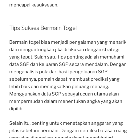
mencapai kesuksesan.
Tips Sukses Bermain Togel
Bermain togel bisa menjadi pengalaman yang menarik
dan menguntungkan jika dilakukan dengan strategi
yang tepat. Salah satu tips penting adalah memahami
data SGP dan keluaran SGP secara mendalam. Dengan
menganalisis pola dari hasil pengeluaran SGP
sebelumnya, pemain dapat membuat prediksi yang
lebih baik dan meningkatkan peluang menang.
Menggunakan data SGP sebagai acuan utama akan
mempermudah dalam menentukan angka yang akan
dipilih.
Selain itu, penting untuk menetapkan anggaran yang
jelas sebelum bermain. Dengan memiliki batasan uang
yang siap digunakan, pemain dapat menghindari