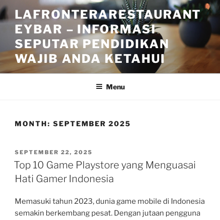
Skip
LAFRONTERARESTAURANT
to
EYBAR – INFORMASI
content
SEPUTAR PENDIDIKAN
WAJIB ANDA KETAHUI
Menu
MONTH:
SEPTEMBER 2025
POSTED
SEPTEMBER 22, 2025
ON
Top 10 Game Playstore yang Menguasai
Hati Gamer Indonesia
Memasuki tahun 2023, dunia game mobile di Indonesia
semakin berkembang pesat. Dengan jutaan pengguna