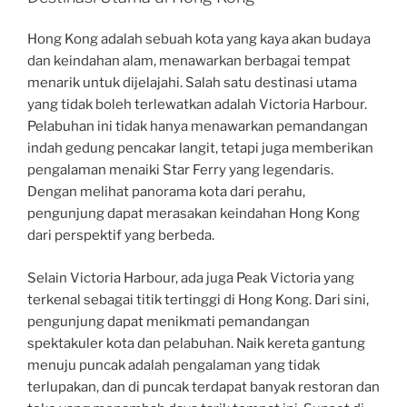
Hong Kong adalah sebuah kota yang kaya akan budaya
dan keindahan alam, menawarkan berbagai tempat
menarik untuk dijelajahi. Salah satu destinasi utama
yang tidak boleh terlewatkan adalah Victoria Harbour.
Pelabuhan ini tidak hanya menawarkan pemandangan
indah gedung pencakar langit, tetapi juga memberikan
pengalaman menaiki Star Ferry yang legendaris.
Dengan melihat panorama kota dari perahu,
pengunjung dapat merasakan keindahan Hong Kong
dari perspektif yang berbeda.
Selain Victoria Harbour, ada juga Peak Victoria yang
terkenal sebagai titik tertinggi di Hong Kong. Dari sini,
pengunjung dapat menikmati pemandangan
spektakuler kota dan pelabuhan. Naik kereta gantung
menuju puncak adalah pengalaman yang tidak
terlupakan, dan di puncak terdapat banyak restoran dan