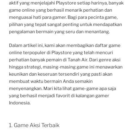
aktif yang menjelajahi Playstore setiap harinya, banyak
game online yang berhasil menarik perhatian dan
menguasai hati para gamer. Bagi para pecinta game,
pilihan yang tepat sangat penting untuk mendapatkan
pengalaman bermain yang seru dan menantang.
Dalam artikel ini, kami akan membagikan daftar game
online terpopuler di Playstore yang telah mencuri
perhatian banyak pemain di Tanah Air. Dari genre aksi
hingga strategi, masing-masing game ini menawarkan
keunikan dan keseruan tersendiri yang pasti akan
membuat waktu bermain Anda semakin
menyenangkan. Mari kita lihat game-game apa saja
yang berhasil menjadi favorit di kalangan gamer
Indonesia.
1. Game Aksi Terbaik