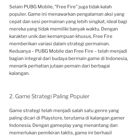
Selain PUBG Mobile, "Free Fire" juga tidak kalah
populer. Game ini menawarkan pengalaman aksi yang
cepat dan sesi permainan yang lebih singkat, ideal bagi
mereka yang tidak memiliki banyak waktu. Dengan
karakter unik dan kemampuan khusus, Free Fire
memberikan variasi dalam strategi permainan.
Keduanya – PUBG Mobile dan Free Fire – telah menjadi
bagian integral dari budaya bermain game di Indonesia,
menarik perhatian jutaan pemain dari berbagai
kalangan.
2. Game Strategi Paling Populer
Game strategi telah menjadi salah satu genre yang
paling dicari di Playstore, terutama di kalangan gamer
Indonesia. Dengan gameplay yang menantang dan
memerlukan pemikiran taktis, game ini berhasil