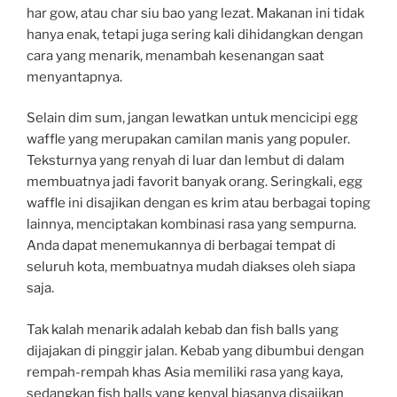
har gow, atau char siu bao yang lezat. Makanan ini tidak
hanya enak, tetapi juga sering kali dihidangkan dengan
cara yang menarik, menambah kesenangan saat
menyantapnya.
Selain dim sum, jangan lewatkan untuk mencicipi egg
waffle yang merupakan camilan manis yang populer.
Teksturnya yang renyah di luar dan lembut di dalam
membuatnya jadi favorit banyak orang. Seringkali, egg
waffle ini disajikan dengan es krim atau berbagai toping
lainnya, menciptakan kombinasi rasa yang sempurna.
Anda dapat menemukannya di berbagai tempat di
seluruh kota, membuatnya mudah diakses oleh siapa
saja.
Tak kalah menarik adalah kebab dan fish balls yang
dijajakan di pinggir jalan. Kebab yang dibumbui dengan
rempah-rempah khas Asia memiliki rasa yang kaya,
sedangkan fish balls yang kenyal biasanya disajikan