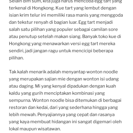
Selain dim sum, kita juga harus mencoba egg tart yang
terkenal di Hongkong. Kue tart yang lembut dengan
isian krim telur ini memiliki rasa manis yang menggoda
dan tekstur renyah di bagian luar. Egg tart menjadi
salah satu pilihan yang populer sebagai camilan sore
atau penutup setelah makan siang. Banyak toko kue di
Hongkong yang menawarkan versi egg tart mereka
sendiri, jadi jangan ragu untuk mencicipi beberapa
pilihan.
Tak kalah menarik adalah menyantap wonton noodle
yang merupakan sajian mie dengan wonton isi udang
atau daging. Mi yang kenyal dipadukan dengan kuah
kaldu yang gurih menciptakan kombinasi yang
sempurna. Wonton noodle bisa ditemukan di berbagai
restoran dan kedai, dari yang sederhana hingga yang
lebih mewah. Penyajiannya yang cepat dan rasanya
yang kaya membuat hidangan ini sangat digemari oleh
lokal maupun wisatawan.