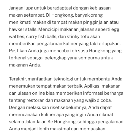
Jangan lupa untuk beradaptasi dengan kebiasaan
makan setempat. Di Hongkong, banyak orang
menikmati makan di tempat makan pinggir jalan atau
hawker stalls. Mencicipi makanan jalanan seperti egg
waffles, curry fish balls, dan stinky tofu akan
memberikan pengalaman kuliner yang tak terlupakan.
Pastikan Anda juga mencoba teh susu Hongkong yang
terkenal sebagai pelengkap yang sempurna untuk
makanan Anda.
Terakhir, manfaatkan teknologi untuk membantu Anda
menemukan tempat makan terbaik. Aplikasi makanan
dan ulasan online bisa memberikan informasi berharga
tentang restoran dan makanan yang wajib dicoba.
Dengan melakukan riset sebelumnya, Anda dapat
merencanakan kuliner apa yang ingin Anda nikmati
selama Jalan Jalan Ke Hongkong, sehingga pengalaman
Anda menjadi lebih maksimal dan memuaskan.