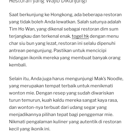
Restoran yang Wajib Dikunjungi
Saat berkunjung ke Hongkong, ada beberapa restoran
yang tidak boleh Anda lewatkan. Salah satunya adalah
Tim Ho Wan, yang dikenal sebagai restoran dim sum
terjangkau dan terkenal enak.
togel hk
dengan menu
char siu bun yang lezat, restoran ini selalu dipenuhi
antrean pengunjung. Pastikan untuk mencicipi
hidangan ikonik mereka yang membuat banyak orang
kembali.
Selain itu, Anda juga harus mengunjungi Mak’s Noodle,
yang merupakan tempat terbaik untuk menikmati
wonton mie. Dengan resep yang sudah diwariskan
turun temurun, kuah kaldu mereka sangat kaya rasa,
dan wonton-nya terbuat dari udang segar yang
menjadikannya pilihan tepat bagi penggemar mie.
Nikmati pengalaman kuliner yang autentik di restoran
kecil yang ikonik ini.