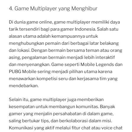
4. Game Multiplayer yang Menghibur
Di dunia game online, game multiplayer memiliki daya
tarik tersendiri bagi para gamer Indonesia. Salah satu
alasan utama adalah kemampuannya untuk
menghubungkan pemain dari berbagai latar belakang
dan lokasi. Dengan bermain bersama teman atau orang
asing, pengalaman bermain menjadi lebih interaktif
dan menyenangkan. Game seperti Mobile Legends dan
PUBG Mobile sering menjadi pilihan utama karena
menawarkan kompetisi seru dan kerjasama tim yang
mendebarkan.
Selain itu, game multiplayer juga memberikan
kesempatan untuk membangun komunitas. Banyak
gamer yang menjalin persahabatan di dalam game,
saling bertukar tips, dan berkolaborasi dalam misi.
Komunikasi yang aktif melalui fitur chat atau voice chat