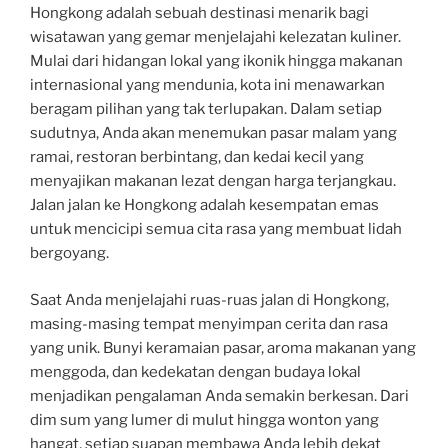
Hongkong adalah sebuah destinasi menarik bagi
wisatawan yang gemar menjelajahi kelezatan kuliner.
Mulai dari hidangan lokal yang ikonik hingga makanan
internasional yang mendunia, kota ini menawarkan
beragam pilihan yang tak terlupakan. Dalam setiap
sudutnya, Anda akan menemukan pasar malam yang
ramai, restoran berbintang, dan kedai kecil yang
menyajikan makanan lezat dengan harga terjangkau.
Jalan jalan ke Hongkong adalah kesempatan emas
untuk mencicipi semua cita rasa yang membuat lidah
bergoyang.
Saat Anda menjelajahi ruas-ruas jalan di Hongkong,
masing-masing tempat menyimpan cerita dan rasa
yang unik. Bunyi keramaian pasar, aroma makanan yang
menggoda, dan kedekatan dengan budaya lokal
menjadikan pengalaman Anda semakin berkesan. Dari
dim sum yang lumer di mulut hingga wonton yang
hangat, setiap suapan membawa Anda lebih dekat