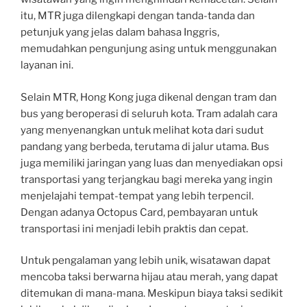
itu, MTR juga dilengkapi dengan tanda-tanda dan
petunjuk yang jelas dalam bahasa Inggris,
memudahkan pengunjung asing untuk menggunakan
layanan ini.
Selain MTR, Hong Kong juga dikenal dengan tram dan
bus yang beroperasi di seluruh kota. Tram adalah cara
yang menyenangkan untuk melihat kota dari sudut
pandang yang berbeda, terutama di jalur utama. Bus
juga memiliki jaringan yang luas dan menyediakan opsi
transportasi yang terjangkau bagi mereka yang ingin
menjelajahi tempat-tempat yang lebih terpencil.
Dengan adanya Octopus Card, pembayaran untuk
transportasi ini menjadi lebih praktis dan cepat.
Untuk pengalaman yang lebih unik, wisatawan dapat
mencoba taksi berwarna hijau atau merah, yang dapat
ditemukan di mana-mana. Meskipun biaya taksi sedikit