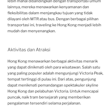
lebih mahal dibandingkan dengan transportasi umum
lainnya, mereka menawarkan kenyamanan dan
fleksibilitas dalam menjangkau tujuan yang tidak
dilayani oleh MTR atau bus. Dengan berbagai pilihan
transportasi ini, traveling ke Hong Kong menjadi lebih
mudah dan menyenangkan.
Aktivitas dan Atraksi
Hong Kong menawarkan berbagai aktivitas menarik
yang dapat dinikmati oleh para wisatawan. Salah satu
yang paling populer adalah mengunjungi Victoria Peak,
tempat tertinggi di pulau ini. Dari atas, pengunjung
dapat menikmati pemandangan spektakuler skyline
Hong Kong dan pelabuhan Victoria. Untuk mencapai
puncak, naik tram bersejarah yang memberikan
pengalaman tersendiri selama perjalanan.