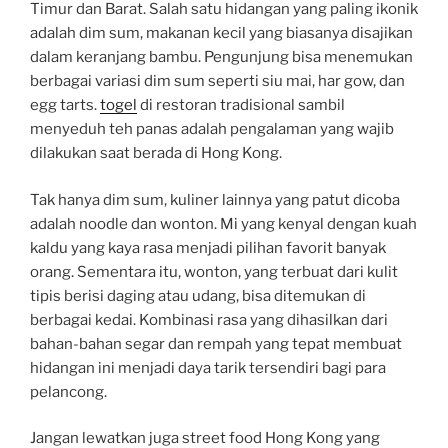
Timur dan Barat. Salah satu hidangan yang paling ikonik
adalah dim sum, makanan kecil yang biasanya disajikan
dalam keranjang bambu. Pengunjung bisa menemukan
berbagai variasi dim sum seperti siu mai, har gow, dan
egg tarts.
togel
di restoran tradisional sambil
menyeduh teh panas adalah pengalaman yang wajib
dilakukan saat berada di Hong Kong.
Tak hanya dim sum, kuliner lainnya yang patut dicoba
adalah noodle dan wonton. Mi yang kenyal dengan kuah
kaldu yang kaya rasa menjadi pilihan favorit banyak
orang. Sementara itu, wonton, yang terbuat dari kulit
tipis berisi daging atau udang, bisa ditemukan di
berbagai kedai. Kombinasi rasa yang dihasilkan dari
bahan-bahan segar dan rempah yang tepat membuat
hidangan ini menjadi daya tarik tersendiri bagi para
pelancong.
Jangan lewatkan juga street food Hong Kong yang