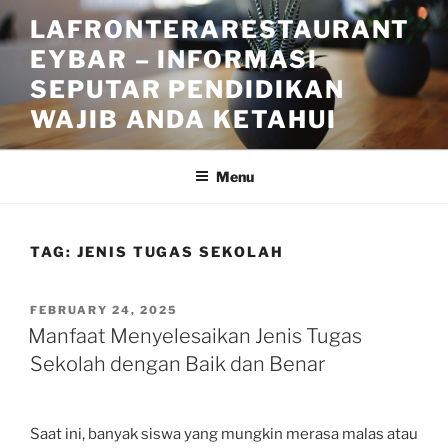
Skip
LAFRONTERARESTAURANT
to
EYBAR – INFORMASI
content
SEPUTAR PENDIDIKAN
WAJIB ANDA KETAHUI
Menu
TAG:
JENIS TUGAS SEKOLAH
POSTED
FEBRUARY 24, 2025
ON
Manfaat Menyelesaikan Jenis Tugas
Sekolah dengan Baik dan Benar
Saat ini, banyak siswa yang mungkin merasa malas atau