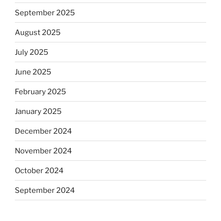
September 2025
August 2025
July 2025
June 2025
February 2025
January 2025
December 2024
November 2024
October 2024
September 2024