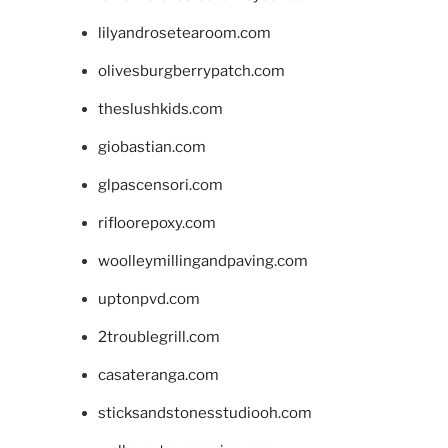
lilyandrosetearoom.com
olivesburgberrypatch.com
theslushkids.com
giobastian.com
glpascensori.com
rifloorepoxy.com
woolleymillingandpaving.com
uptonpvd.com
2troublegrill.com
casateranga.com
sticksandstonesstudiooh.com