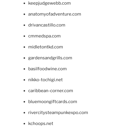
keepjudgewebb.com
anatomyofadventure.com
drivancastillo.com
cmmedspa.com
midletontkd.com
gardensandgrills.com
basilfoodwine.com
nikko-tochigi.net
caribbean-corner.com
bluemoongiftcards.com
rivercitysteampunkexpo.com
kchoops.net