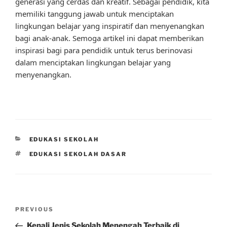
generasi yang cerdas dan kreatif. Sebagai pendidik, kita
memiliki tanggung jawab untuk menciptakan
lingkungan belajar yang inspiratif dan menyenangkan
bagi anak-anak. Semoga artikel ini dapat memberikan
inspirasi bagi para pendidik untuk terus berinovasi
dalam menciptakan lingkungan belajar yang
menyenangkan.
CATEGORIES
EDUKASI SEKOLAH
TAGS
EDUKASI SEKOLAH DASAR
Post
Previous
PREVIOUS
navigation
Post
Kenali Jenis Sekolah Menengah Terbaik di