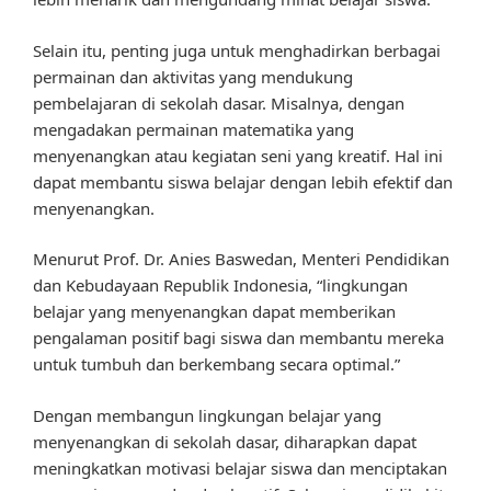
Selain itu, penting juga untuk menghadirkan berbagai
permainan dan aktivitas yang mendukung
pembelajaran di sekolah dasar. Misalnya, dengan
mengadakan permainan matematika yang
menyenangkan atau kegiatan seni yang kreatif. Hal ini
dapat membantu siswa belajar dengan lebih efektif dan
menyenangkan.
Menurut Prof. Dr. Anies Baswedan, Menteri Pendidikan
dan Kebudayaan Republik Indonesia, “lingkungan
belajar yang menyenangkan dapat memberikan
pengalaman positif bagi siswa dan membantu mereka
untuk tumbuh dan berkembang secara optimal.”
Dengan membangun lingkungan belajar yang
menyenangkan di sekolah dasar, diharapkan dapat
meningkatkan motivasi belajar siswa dan menciptakan