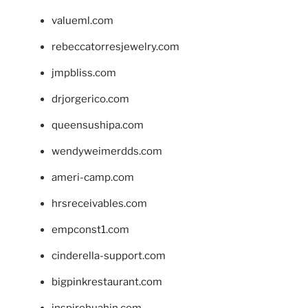
valueml.com
rebeccatorresjewelry.com
jmpbliss.com
drjorgerico.com
queensushipa.com
wendyweimerdds.com
ameri-camp.com
hrsreceivables.com
empconst1.com
cinderella-support.com
bigpinkrestaurant.com
inspirehuahin.com