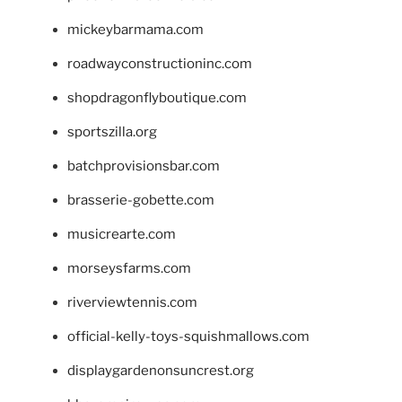
mickeybarmama.com
roadwayconstructioninc.com
shopdragonflyboutique.com
sportszilla.org
batchprovisionsbar.com
brasserie-gobette.com
musicrearte.com
morseysfarms.com
riverviewtennis.com
official-kelly-toys-squishmallows.com
displaygardenonsuncrest.org