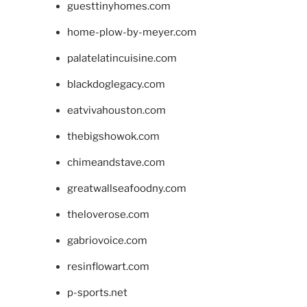
guesttinyhomes.com
home-plow-by-meyer.com
palatelatincuisine.com
blackdoglegacy.com
eatvivahouston.com
thebigshowok.com
chimeandstave.com
greatwallseafoodny.com
theloverose.com
gabriovoice.com
resinflowart.com
p-sports.net