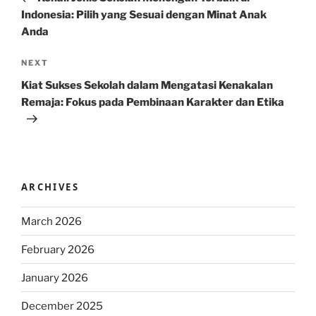
Indonesia: Pilih yang Sesuai dengan Minat Anak
Anda
Next
NEXT
Post
Kiat Sukses Sekolah dalam Mengatasi Kenakalan
Remaja: Fokus pada Pembinaan Karakter dan Etika
ARCHIVES
March 2026
February 2026
January 2026
December 2025