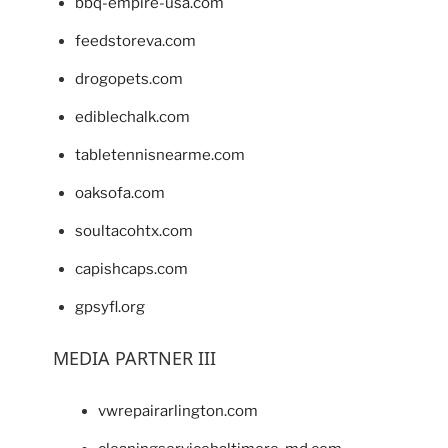
bbq-empire-usa.com
feedstoreva.com
drogopets.com
ediblechalk.com
tabletennisnearme.com
oaksofa.com
soultacohtx.com
capishcaps.com
gpsyfl.org
MEDIA PARTNER III
vwrepairarlington.com