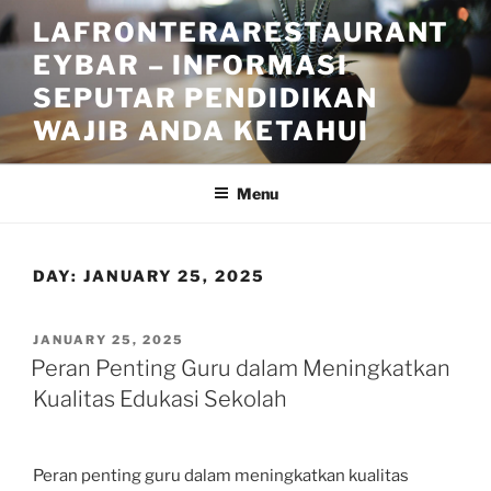
Skip
LAFRONTERARESTAURANT
to
EYBAR – INFORMASI
content
SEPUTAR PENDIDIKAN
WAJIB ANDA KETAHUI
Menu
DAY:
JANUARY 25, 2025
POSTED
JANUARY 25, 2025
ON
Peran Penting Guru dalam Meningkatkan
Kualitas Edukasi Sekolah
Peran penting guru dalam meningkatkan kualitas