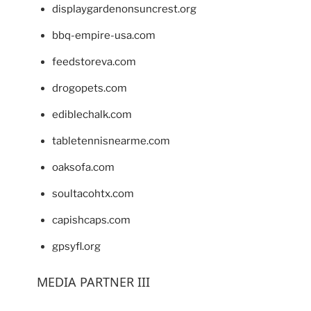
displaygardenonsuncrest.org
bbq-empire-usa.com
feedstoreva.com
drogopets.com
ediblechalk.com
tabletennisnearme.com
oaksofa.com
soultacohtx.com
capishcaps.com
gpsyfl.org
MEDIA PARTNER III