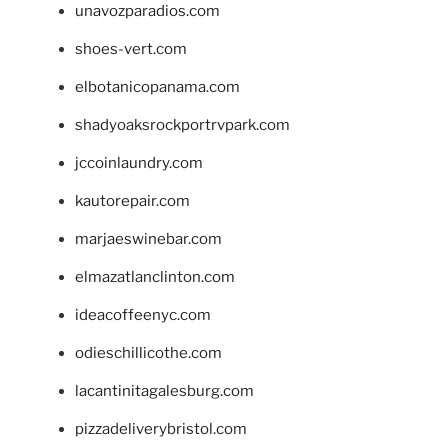
unavozparadios.com
shoes-vert.com
elbotanicopanama.com
shadyoaksrockportrvpark.com
jccoinlaundry.com
kautorepair.com
marjaeswinebar.com
elmazatlanclinton.com
ideacoffeenyc.com
odieschillicothe.com
lacantinitagalesburg.com
pizzadeliverybristol.com