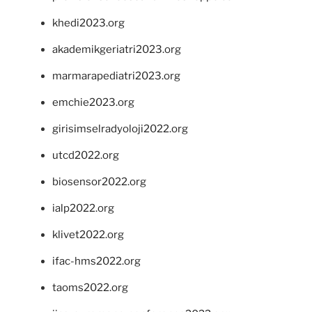
khedi2023.org
akademikgeriatri2023.org
marmarapediatri2023.org
emchie2023.org
girisimselradyoloji2022.org
utcd2022.org
biosensor2022.org
ialp2022.org
klivet2022.org
ifac-hms2022.org
taoms2022.org