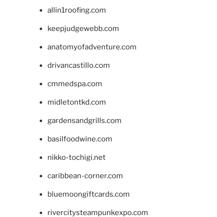
allin1roofing.com
keepjudgewebb.com
anatomyofadventure.com
drivancastillo.com
cmmedspa.com
midletontkd.com
gardensandgrills.com
basilfoodwine.com
nikko-tochigi.net
caribbean-corner.com
bluemoongiftcards.com
rivercitysteampunkexpo.com