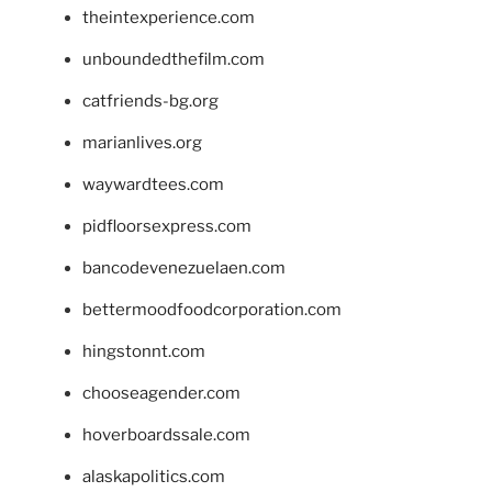
theintexperience.com
unboundedthefilm.com
catfriends-bg.org
marianlives.org
waywardtees.com
pidfloorsexpress.com
bancodevenezuelaen.com
bettermoodfoodcorporation.com
hingstonnt.com
chooseagender.com
hoverboardssale.com
alaskapolitics.com