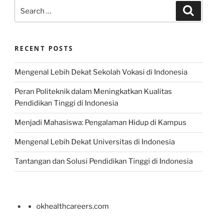
Search
Search
for:
RECENT POSTS
Mengenal Lebih Dekat Sekolah Vokasi di Indonesia
Peran Politeknik dalam Meningkatkan Kualitas
Pendidikan Tinggi di Indonesia
Menjadi Mahasiswa: Pengalaman Hidup di Kampus
Mengenal Lebih Dekat Universitas di Indonesia
Tantangan dan Solusi Pendidikan Tinggi di Indonesia
okhealthcareers.com