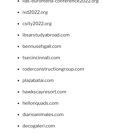
iias-euromena-conference2022.org
ivd2022.org
csity2022.org
ibsarstudyabroad.com
bennusehgall.com
tsecincinnati.com
roderconstructiongroup.com
plazabatai.com
hawkscayresort.com
hellonquads.com
diarioanimales.com
decogaleri.com