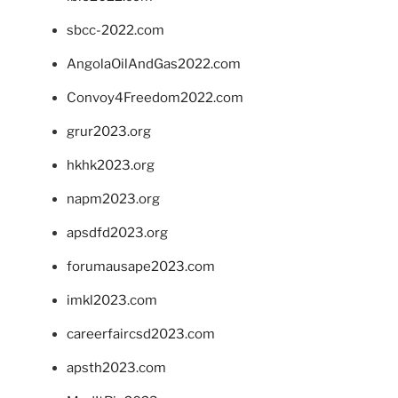
sbcc-2022.com
AngolaOilAndGas2022.com
Convoy4Freedom2022.com
grur2023.org
hkhk2023.org
napm2023.org
apsdfd2023.org
forumausape2023.com
imkl2023.com
careerfaircsd2023.com
apsth2023.com