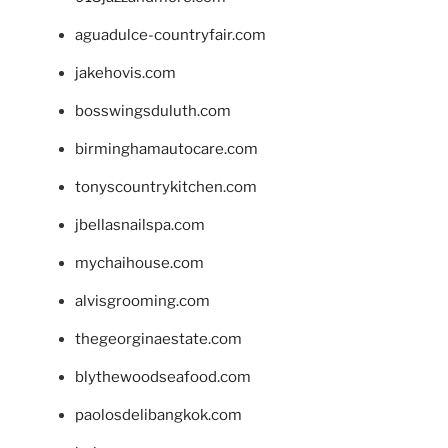
aguadulce-countryfair.com
jakehovis.com
bosswingsduluth.com
birminghamautocare.com
tonyscountrykitchen.com
jbellasnailspa.com
mychaihouse.com
alvisgrooming.com
thegeorginaestate.com
blythewoodseafood.com
paolosdelibangkok.com