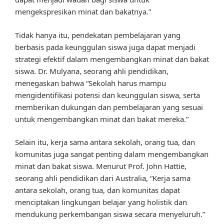
mengekspresikan minat dan bakatnya.”
Tidak hanya itu, pendekatan pembelajaran yang
berbasis pada keunggulan siswa juga dapat menjadi
strategi efektif dalam mengembangkan minat dan bakat
siswa. Dr. Mulyana, seorang ahli pendidikan,
menegaskan bahwa “Sekolah harus mampu
mengidentifikasi potensi dan keunggulan siswa, serta
memberikan dukungan dan pembelajaran yang sesuai
untuk mengembangkan minat dan bakat mereka.”
Selain itu, kerja sama antara sekolah, orang tua, dan
komunitas juga sangat penting dalam mengembangkan
minat dan bakat siswa. Menurut Prof. John Hattie,
seorang ahli pendidikan dari Australia, “Kerja sama
antara sekolah, orang tua, dan komunitas dapat
menciptakan lingkungan belajar yang holistik dan
mendukung perkembangan siswa secara menyeluruh.”