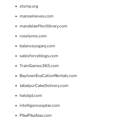
stsmp.org
manoelneves.com
mandelaeffectlibrary.com
roselynns.com
balanceyoganj.com
salesforceblogs.com
TrainGames365.com
BaytownEvaCationRentals.com
JabalpurCakeDelivery.com
halobjd.com
intelligenceqatar.com
PikaPikaApp.com