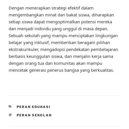
Dengan menerapkan strategi efektif dalam
mengembangkan minat dan bakat siswa, diharapkan
setiap siswa dapat mengoptimalkan potensi mereka
dan menjadi individu yang unggul di masa depan.
Sebuah sekolah yang mampu menciptakan lingkungan
belajar yang inklusif, memberikan beragam pilihan
ekstrakurikuler, mengadopsi pendekatan pembelajaran
berbasis keunggulan siswa, dan menjalin kerja sama
dengan orang tua dan komunitas akan mampu
mencetak generasi penerus bangsa yang berkualitas.
CATEGORIES
PERAN EDUKASI
TAGS
PERAN SEKOLAH