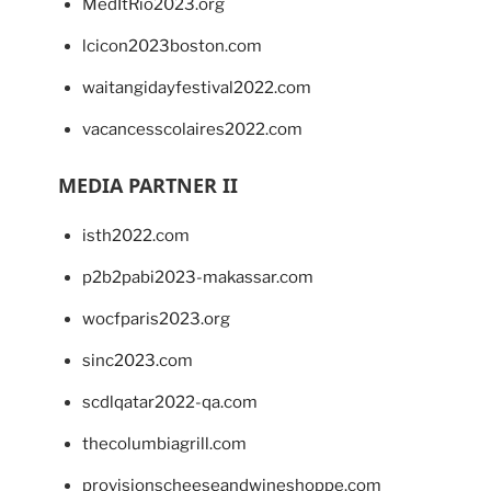
MedItRio2023.org
lcicon2023boston.com
waitangidayfestival2022.com
vacancesscolaires2022.com
MEDIA PARTNER II
isth2022.com
p2b2pabi2023-makassar.com
wocfparis2023.org
sinc2023.com
scdlqatar2022-qa.com
thecolumbiagrill.com
provisionscheeseandwineshoppe.com