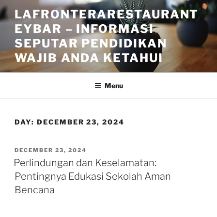
Skip
LAFRONTERARESTAURANT
to
EYBAR – INFORMASI
content
SEPUTAR PENDIDIKAN
WAJIB ANDA KETAHUI
Menu
DAY:
DECEMBER 23, 2024
POSTED
DECEMBER 23, 2024
ON
Perlindungan dan Keselamatan:
Pentingnya Edukasi Sekolah Aman
Bencana