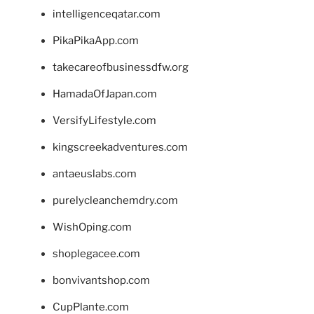
intelligenceqatar.com
PikaPikaApp.com
takecareofbusinessdfw.org
HamadaOfJapan.com
VersifyLifestyle.com
kingscreekadventures.com
antaeuslabs.com
purelycleanchemdry.com
WishOping.com
shoplegacee.com
bonvivantshop.com
CupPlante.com