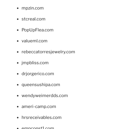
mpzin.com
stcreal.com
PopUpFlea.com
valueml.com
rebeccatorresjewelry.com
jmpbliss.com
drjorgerico.com
queensushipa.com
wendyweimerdds.com
ameri-camp.com
hrsreceivables.com
empconst1.com