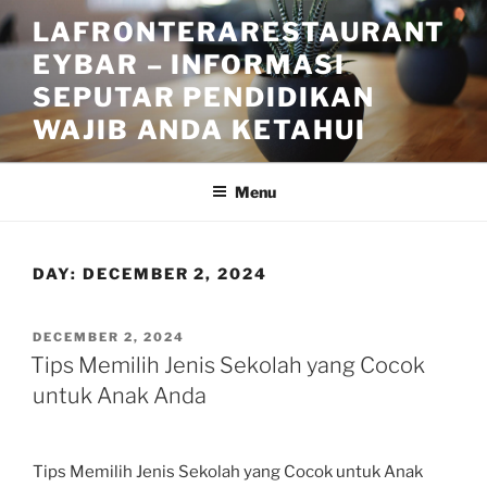
Skip
LAFRONTERARESTAURANT
to
EYBAR – INFORMASI
content
SEPUTAR PENDIDIKAN
WAJIB ANDA KETAHUI
Menu
DAY:
DECEMBER 2, 2024
POSTED
DECEMBER 2, 2024
ON
Tips Memilih Jenis Sekolah yang Cocok
untuk Anak Anda
Tips Memilih Jenis Sekolah yang Cocok untuk Anak