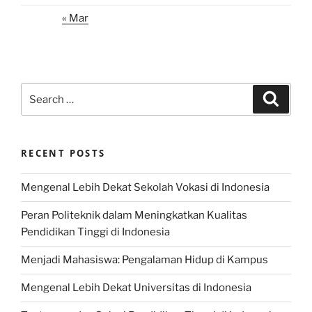
« Mar
Search
Search
for:
RECENT POSTS
Mengenal Lebih Dekat Sekolah Vokasi di Indonesia
Peran Politeknik dalam Meningkatkan Kualitas
Pendidikan Tinggi di Indonesia
Menjadi Mahasiswa: Pengalaman Hidup di Kampus
Mengenal Lebih Dekat Universitas di Indonesia