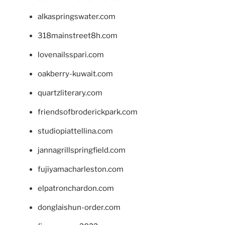
alkaspringswater.com
318mainstreet8h.com
lovenailsspari.com
oakberry-kuwait.com
quartzliterary.com
friendsofbroderickpark.com
studiopiattellina.com
jannagrillspringfield.com
fujiyamacharleston.com
elpatronchardon.com
donglaishun-order.com