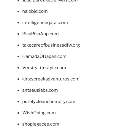
halobjd.com
intelligenceqatar.com
PikaPikaApp.com
takecareofbusinessdfw.org
HamadaOfJapan.com
VersifyLifestyle.com
kingscreekadventures.com
antaeuslabs.com
purelycleanchemdry.com
WishOping.com
shoplegacee.com