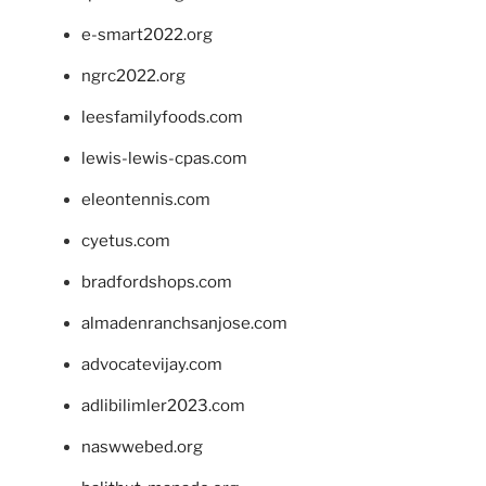
e-smart2022.org
ngrc2022.org
leesfamilyfoods.com
lewis-lewis-cpas.com
eleontennis.com
cyetus.com
bradfordshops.com
almadenranchsanjose.com
advocatevijay.com
adlibilimler2023.com
naswwebed.org