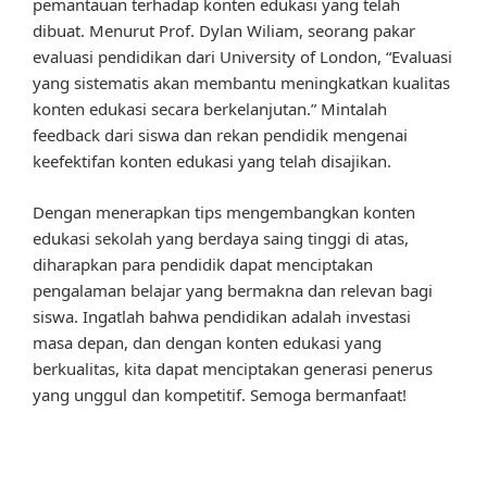
pemantauan terhadap konten edukasi yang telah
dibuat. Menurut Prof. Dylan Wiliam, seorang pakar
evaluasi pendidikan dari University of London, “Evaluasi
yang sistematis akan membantu meningkatkan kualitas
konten edukasi secara berkelanjutan.” Mintalah
feedback dari siswa dan rekan pendidik mengenai
keefektifan konten edukasi yang telah disajikan.
Dengan menerapkan tips mengembangkan konten
edukasi sekolah yang berdaya saing tinggi di atas,
diharapkan para pendidik dapat menciptakan
pengalaman belajar yang bermakna dan relevan bagi
siswa. Ingatlah bahwa pendidikan adalah investasi
masa depan, dan dengan konten edukasi yang
berkualitas, kita dapat menciptakan generasi penerus
yang unggul dan kompetitif. Semoga bermanfaat!