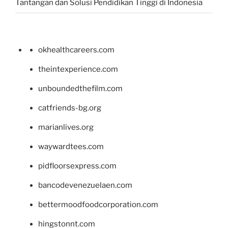
Tantangan dan Solusi Pendidikan Tinggi di Indonesia
okhealthcareers.com
theintexperience.com
unboundedthefilm.com
catfriends-bg.org
marianlives.org
waywardtees.com
pidfloorsexpress.com
bancodevenezuelaen.com
bettermoodfoodcorporation.com
hingstonnt.com