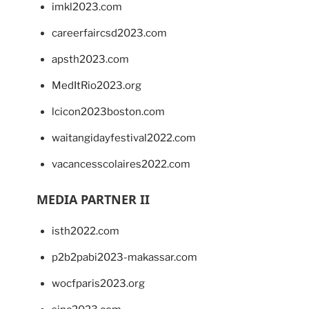
imkl2023.com
careerfaircsd2023.com
apsth2023.com
MedItRio2023.org
lcicon2023boston.com
waitangidayfestival2022.com
vacancesscolaires2022.com
MEDIA PARTNER II
isth2022.com
p2b2pabi2023-makassar.com
wocfparis2023.org