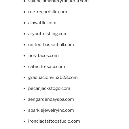
valenciamarketytaqueria.com
reefrecordsllc.com
alawaffle.com
aryouthfishing.com
united-basketball.com
tios-tacos.com
cafecito-satx.com
graduacionviu2023.com
pecanjackstogo.com
zengardendayspa.com
sparklejewelryinc.com
ironcladtattoostudio.com