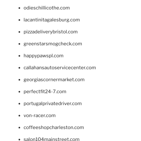
odieschillicothe.com
lacantinitagalesburg.com
pizzadeliverybristol.com
greenstarsmogcheck.com
happypawspl.com
callahansautoservicecenter.com
georgiascornermarket.com
perfectfit24-7.com
portugalprivatedriver.com
von-racer.com
coffeeshopcharleston.com
salon104mainstreet.com