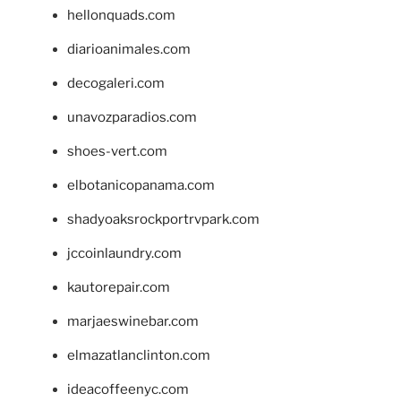
hellonquads.com
diarioanimales.com
decogaleri.com
unavozparadios.com
shoes-vert.com
elbotanicopanama.com
shadyoaksrockportrvpark.com
jccoinlaundry.com
kautorepair.com
marjaeswinebar.com
elmazatlanclinton.com
ideacoffeenyc.com