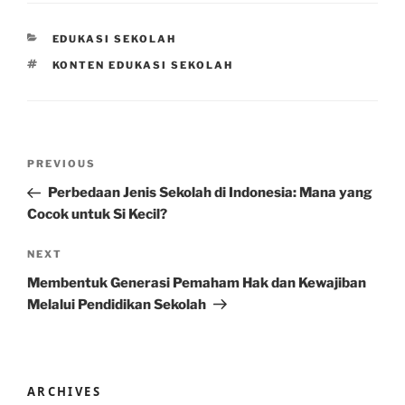
CATEGORIES
EDUKASI SEKOLAH
TAGS
KONTEN EDUKASI SEKOLAH
Post
Previous
PREVIOUS
navigation
Post
Perbedaan Jenis Sekolah di Indonesia: Mana yang
Cocok untuk Si Kecil?
Next
NEXT
Post
Membentuk Generasi Pemaham Hak dan Kewajiban
Melalui Pendidikan Sekolah
ARCHIVES