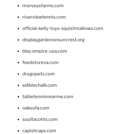
morseysfarms.com
riverviewtennis.com
official-kelly-toys-squishmallows.com
displaygardenonsuncrest.org
bbq-empire-usa.com
feedstoreva.com
drogopets.com
ediblechalk.com
tabletennisnearme.com
oaksofa.com
soultacohtx.com
capishcaps.com