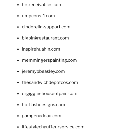
hrsreceivables.com
empconst1.com
cinderella-support.com
bigpinkrestaurant.com
inspirehuahin.com
memmingerspainting.com
jeremypbeasley.com
thesandwichdepotcos.com
drgiggleshouseofpain.com
hotflashdesigns.com
garagenadeau.com
lifestylechauffeurservice.com