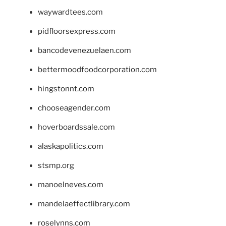
waywardtees.com
pidfloorsexpress.com
bancodevenezuelaen.com
bettermoodfoodcorporation.com
hingstonnt.com
chooseagender.com
hoverboardssale.com
alaskapolitics.com
stsmp.org
manoelneves.com
mandelaeffectlibrary.com
roselynns.com