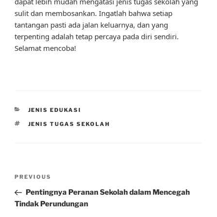
dapat lebih mudah mengatasi jenis tugas sekolah yang
sulit dan membosankan. Ingatlah bahwa setiap
tantangan pasti ada jalan keluarnya, dan yang
terpenting adalah tetap percaya pada diri sendiri.
Selamat mencoba!
CATEGORIES
JENIS EDUKASI
TAGS
JENIS TUGAS SEKOLAH
Post
Previous
PREVIOUS
navigation
Post
Pentingnya Peranan Sekolah dalam Mencegah
Tindak Perundungan