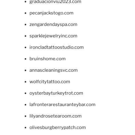
graduacionviu2023.com
pecanjackstogo.com
zengardendayspa.com
sparklejewelryinc.com
ironcladtattoostudio.com
bruinshome.com
annascleaningsvc.com
wolfcitytattoo.com
oysterbayturkeytrot.com
lafronterarestauranteybar.com
lilyandrosetearoom.com
olivesburgberrypatch.com