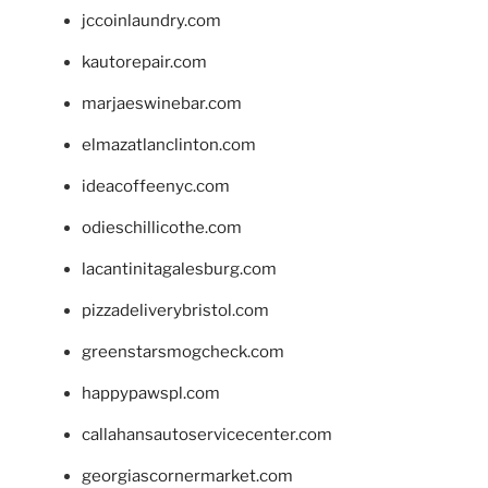
jccoinlaundry.com
kautorepair.com
marjaeswinebar.com
elmazatlanclinton.com
ideacoffeenyc.com
odieschillicothe.com
lacantinitagalesburg.com
pizzadeliverybristol.com
greenstarsmogcheck.com
happypawspl.com
callahansautoservicecenter.com
georgiascornermarket.com