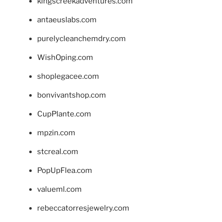
kingscreekadventures.com
antaeuslabs.com
purelycleanchemdry.com
WishOping.com
shoplegacee.com
bonvivantshop.com
CupPlante.com
mpzin.com
stcreal.com
PopUpFlea.com
valueml.com
rebeccatorresjewelry.com