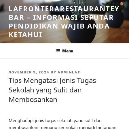
Skip
LAFRONTERARESTAURANTEY
to
BAR – INFORMASI SEPUTAR
content
PENDIDIKAN WAJIB ANDA
KETAHUI
Menu
POSTED
NOVEMBER 9, 2024
BY
ADMINLAF
ON
Tips Mengatasi Jenis Tugas
Sekolah yang Sulit dan
Membosankan
Menghadapi jenis tugas sekolah yang sulit dan
membosankan memang seringkali menjadi tantangan