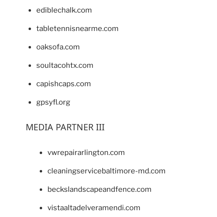
ediblechalk.com
tabletennisnearme.com
oaksofa.com
soultacohtx.com
capishcaps.com
gpsyfl.org
MEDIA PARTNER III
vwrepairarlington.com
cleaningservicebaltimore-md.com
beckslandscapeandfence.com
vistaaltadelveramendi.com