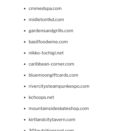
cmmedspa.com
midletontkd.com
gardensandgrills.com
basilfoodwine.com
nikko-tochigi.net
caribbean-corner.com
bluemoongiftcards.com
rivercitysteampunkexpo.com
kchoops.net
mountainsideskateshop.com
kirtlandcitytavern.com
301nutritionspot.com