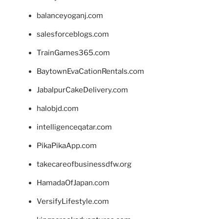
balanceyoganj.com
salesforceblogs.com
TrainGames365.com
BaytownEvaCationRentals.com
JabalpurCakeDelivery.com
halobjd.com
intelligenceqatar.com
PikaPikaApp.com
takecareofbusinessdfw.org
HamadaOfJapan.com
VersifyLifestyle.com