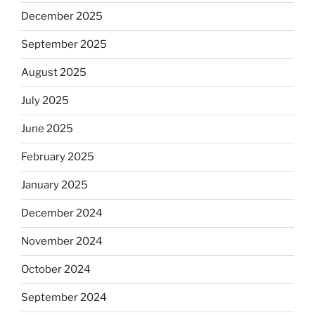
December 2025
September 2025
August 2025
July 2025
June 2025
February 2025
January 2025
December 2024
November 2024
October 2024
September 2024