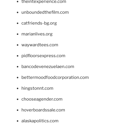
theintexperience.com
unboundedthefilm.com
catfriends-bg.org
marianlives.org
waywardtees.com
pidfloorsexpress.com
bancodevenezuelaen.com
bettermoodfoodcorporation.com
hingstonnt.com
chooseagender.com
hoverboardssale.com
alaskapolitics.com