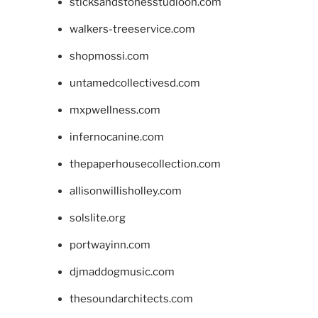
sticksandstonesstudiooh.com
walkers-treeservice.com
shopmossi.com
untamedcollectivesd.com
mxpwellness.com
infernocanine.com
thepaperhousecollection.com
allisonwillisholley.com
solslite.org
portwayinn.com
djmaddogmusic.com
thesoundarchitects.com