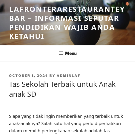
Skip
LAFRONTERARESTAURANTEY
to
BAR – INFORMASI SEPUTAR
content
PENDIDIKAN WAJIB ANDA
KETAHUI
Menu
POSTED
OCTOBER 1, 2024
BY
ADMINLAF
ON
Tas Sekolah Terbaik untuk Anak-
anak SD
Siapa yang tidak ingin memberikan yang terbaik untuk
anak-anaknya? Salah satu hal yang perlu diperhatikan
dalam memilih perlengkapan sekolah adalah tas