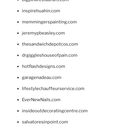
inspirehuahin.com
memmingerspainting.com
jeremypbeasley.com
thesandwichdepotcos.com
drgiggleshouseofpain.com
hotflashdesigns.com
garagenadeau.com
lifestylechauffeurservice.com
EverNewNails.com
insideoutdecoratingcentre.com
salvatoresinpoint.com