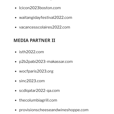
lcicon2023boston.com
waitangidayfestival2022.com
vacancesscolaires2022.com
MEDIA PARTNER II
isth2022.com
p2b2pabi2023-makassar.com
wocfparis2023.org
sinc2023.com
scdlqatar2022-qa.com
thecolumbiagrill.com
provisionscheeseandwineshoppe.com