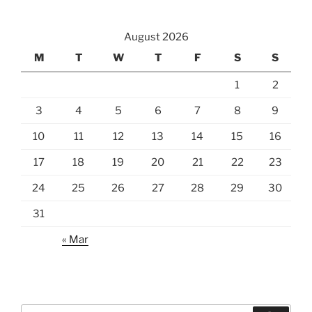
August 2026
M
T
W
T
F
S
S
1
2
3
4
5
6
7
8
9
10
11
12
13
14
15
16
17
18
19
20
21
22
23
24
25
26
27
28
29
30
31
« Mar
Search