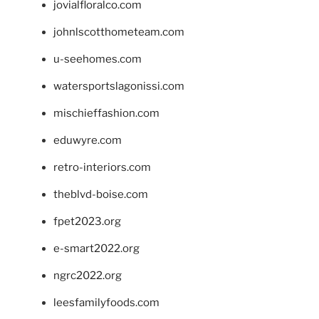
jovialfloralco.com
johnlscotthometeam.com
u-seehomes.com
watersportslagonissi.com
mischieffashion.com
eduwyre.com
retro-interiors.com
theblvd-boise.com
fpet2023.org
e-smart2022.org
ngrc2022.org
leesfamilyfoods.com