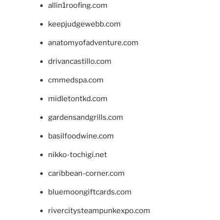
allin1roofing.com
keepjudgewebb.com
anatomyofadventure.com
drivancastillo.com
cmmedspa.com
midletontkd.com
gardensandgrills.com
basilfoodwine.com
nikko-tochigi.net
caribbean-corner.com
bluemoongiftcards.com
rivercitysteampunkexpo.com