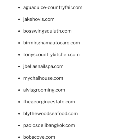
aguadulce-countryfair.com
jakehovis.com
bosswingsduluth.com
birminghamautocare.com
tonyscountrykitchen.com
jbellasnailspa.com
mychaihouse.com
alvisgrooming.com
thegeorginaestate.com
blythewoodseafood.com
paolosdelibangkok.com
bobacove.com