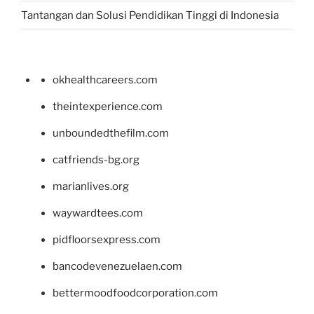
Tantangan dan Solusi Pendidikan Tinggi di Indonesia
okhealthcareers.com
theintexperience.com
unboundedthefilm.com
catfriends-bg.org
marianlives.org
waywardtees.com
pidfloorsexpress.com
bancodevenezuelaen.com
bettermoodfoodcorporation.com