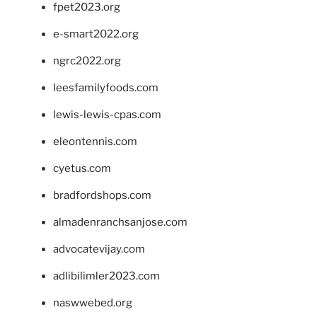
fpet2023.org
e-smart2022.org
ngrc2022.org
leesfamilyfoods.com
lewis-lewis-cpas.com
eleontennis.com
cyetus.com
bradfordshops.com
almadenranchsanjose.com
advocatevijay.com
adlibilimler2023.com
naswwebed.org