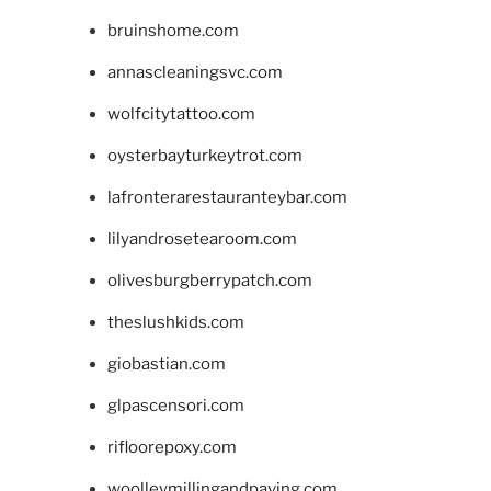
bruinshome.com
annascleaningsvc.com
wolfcitytattoo.com
oysterbayturkeytrot.com
lafronterarestauranteybar.com
lilyandrosetearoom.com
olivesburgberrypatch.com
theslushkids.com
giobastian.com
glpascensori.com
rifloorepoxy.com
woolleymillingandpaving.com