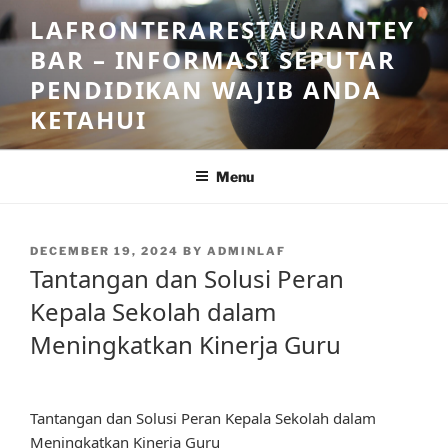
Skip
LAFRONTERARESTAURANTEY
to
BAR – INFORMASI SEPUTAR
content
PENDIDIKAN WAJIB ANDA
KETAHUI
Menu
POSTED
DECEMBER 19, 2024
BY
ADMINLAF
ON
Tantangan dan Solusi Peran
Kepala Sekolah dalam
Meningkatkan Kinerja Guru
Tantangan dan Solusi Peran Kepala Sekolah dalam
Meningkatkan Kinerja Guru