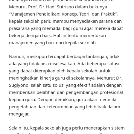
Menurut Prof. Dr. Hadi Sutrisno dalam bukunya
“Manajemen Pendidikan: Konsep, Teori, dan Praktik”,
kepala sekolah perlu mampu menyediakan sarana dan
prasarana yang memadai bagi guru agar mereka dapat
bekerja dengan baik. Hal ini tentu memerlukan
manajemen yang baik dari kepala sekolah.
Namun, meskipun terdapat berbagai tantangan, tidak
ada yang tidak bisa diselesaikan. Ada beberapa solusi
yang dapat diterapkan oleh kepala sekolah untuk
meningkatkan kinerja guru di sekolahnya. Menurut Dr.
Sugiyono, salah satu solusi yang efektif adalah dengan
memberikan pelatihan dan pengembangan profesional
kepada guru. Dengan demikian, guru akan memiliki
pengetahuan dan keterampilan yang lebih baik dalam
mengajar.
Selain itu, kepala sekolah juga perlu menerapkan sistem