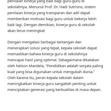
penilaian kinerja yang baik bagi guru-guru di
sekolahnya. Menurut Prof. Dr. Hadi Sutrisno, sistem
penilaian kinerja yang transparan dan adil dapat
memberikan motivasi bagi guru untuk bekerja lebih
baik lagi. Dengan demikian, kinerja guru di sekolah
akan terus meningkat.
Dengan mengatasi berbagai tantangan dan
menerapkan solusi yang tepat, kepala sekolah dapat
memastikan bahwa kinerja guru di sekolahnya
mencapai hasil yang optimal. Sebagaimana dikatakan
oleh Nelson Mandela, “Pendidikan adalah senjata paling
kuat yang bisa digunakan untuk mengubah dunia.”
Oleh karena itu, peran kepala sekolah dalam
meningkatkan kinerja guru sangatlah penting untuk
menciptakan generasi yang berkualitas di masa depan.