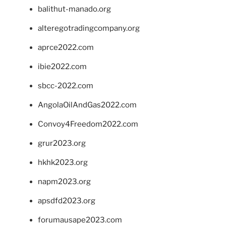
balithut-manado.org
alteregotradingcompany.org
aprce2022.com
ibie2022.com
sbcc-2022.com
AngolaOilAndGas2022.com
Convoy4Freedom2022.com
grur2023.org
hkhk2023.org
napm2023.org
apsdfd2023.org
forumausape2023.com