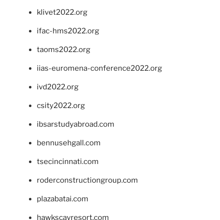
klivet2022.org
ifac-hms2022.org
taoms2022.org
iias-euromena-conference2022.org
ivd2022.org
csity2022.org
ibsarstudyabroad.com
bennusehgall.com
tsecincinnati.com
roderconstructiongroup.com
plazabatai.com
hawkscayresort.com