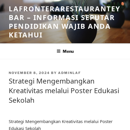
Skip
LAFRONTERARESTAURANTEY
to
BAR – INFORMASI SEPUTAR
content
PENDIDIKAN WAJIB ANDA
KETAHUI
Menu
POSTED
NOVEMBER 8, 2024
BY
ADMINLAF
ON
Strategi Mengembangkan
Kreativitas melalui Poster Edukasi
Sekolah
Strategi Mengembangkan Kreativitas melalui Poster
Edukasi Sekolah