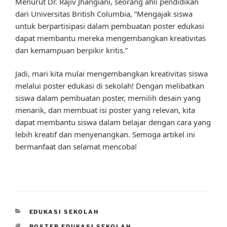
Menurut Dr. Rajiv Jhangiani, seorang ahli pendidikan
dari Universitas British Columbia, “Mengajak siswa
untuk berpartisipasi dalam pembuatan poster edukasi
dapat membantu mereka mengembangkan kreativitas
dan kemampuan berpikir kritis.”
Jadi, mari kita mulai mengembangkan kreativitas siswa
melalui poster edukasi di sekolah! Dengan melibatkan
siswa dalam pembuatan poster, memilih desain yang
menarik, dan membuat isi poster yang relevan, kita
dapat membantu siswa dalam belajar dengan cara yang
lebih kreatif dan menyenangkan. Semoga artikel ini
bermanfaat dan selamat mencoba!
CATEGORIES
EDUKASI SEKOLAH
TAGS
POSTER EDUKASI SEKOLAH