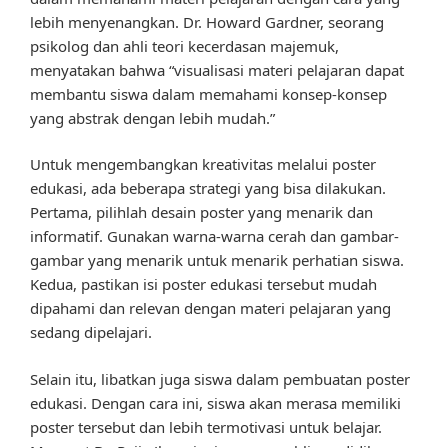
lebih menyenangkan. Dr. Howard Gardner, seorang
psikolog dan ahli teori kecerdasan majemuk,
menyatakan bahwa “visualisasi materi pelajaran dapat
membantu siswa dalam memahami konsep-konsep
yang abstrak dengan lebih mudah.”
Untuk mengembangkan kreativitas melalui poster
edukasi, ada beberapa strategi yang bisa dilakukan.
Pertama, pilihlah desain poster yang menarik dan
informatif. Gunakan warna-warna cerah dan gambar-
gambar yang menarik untuk menarik perhatian siswa.
Kedua, pastikan isi poster edukasi tersebut mudah
dipahami dan relevan dengan materi pelajaran yang
sedang dipelajari.
Selain itu, libatkan juga siswa dalam pembuatan poster
edukasi. Dengan cara ini, siswa akan merasa memiliki
poster tersebut dan lebih termotivasi untuk belajar.