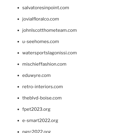
salvatoresinpoint.com
jovialfloralco.com
johnlscotthometeam.com
u-seehomes.com
watersportslagonissi.com
mischieffashion.com
eduwyre.com
retro-interiors.com
theblvd-boise.com
fpet2023.org
e-smart2022.org
ngrc2022.org