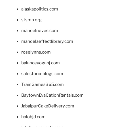
alaskapolitics.com
stsmp.org
manoelneves.com
mandelaeffectlibrary.com
roselynns.com
balanceyoganj.com
salesforceblogs.com
TrainGames365.com
BaytownEvaCationRentals.com
JabalpurCakeDelivery.com
halobjd.com