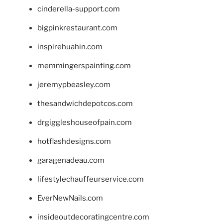
cinderella-support.com
bigpinkrestaurant.com
inspirehuahin.com
memmingerspainting.com
jeremypbeasley.com
thesandwichdepotcos.com
drgiggleshouseofpain.com
hotflashdesigns.com
garagenadeau.com
lifestylechauffeurservice.com
EverNewNails.com
insideoutdecoratingcentre.com