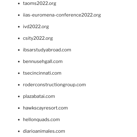
taoms2022.org
iias-euromena-conference2022.org
ivd2022.org
csity2022.org
ibsarstudyabroad.com
bennusehgall.com
tsecincinnati.com
roderconstructiongroup.com
plazabatai.com
hawkscayresort.com
hellonquads.com
diarioanimales.com