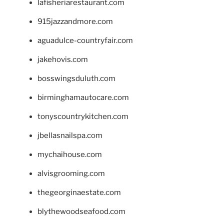
lafisheriarestaurant.com
915jazzandmore.com
aguadulce-countryfair.com
jakehovis.com
bosswingsduluth.com
birminghamautocare.com
tonyscountrykitchen.com
jbellasnailspa.com
mychaihouse.com
alvisgrooming.com
thegeorginaestate.com
blythewoodseafood.com