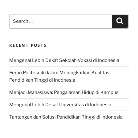
Search
Search
for:
RECENT POSTS
Mengenal Lebih Dekat Sekolah Vokasi di Indonesia
Peran Politeknik dalam Meningkatkan Kualitas
Pendidikan Tinggi di Indonesia
Menjadi Mahasiswa: Pengalaman Hidup di Kampus
Mengenal Lebih Dekat Universitas di Indonesia
Tantangan dan Solusi Pendidikan Tinggi di Indonesia