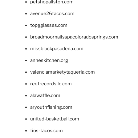
petshopallston.com
avenue26tacos.com
topgglasses.com
broadmoornailsspacoloradosprings.com
missblackpasadena.com
anneskitchen.org
valenciamarketytaqueria.com
reefrecordsllc.com
alawaffle.com
aryouthfishing.com
united-basketball.com
tios-tacos.com