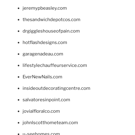
jeremypbeasley.com
thesandwichdepotcos.com
drgiggleshouseofpain.com
hotflashdesigns.com
garagenadeau.com
lifestylechauffeurservice.com
EverNewNails.com
insideoutdecoratingcentre.com
salvatoresinpoint.com
jovialfloralco.com
johnlscotthometeam.com
u-seehomes.com