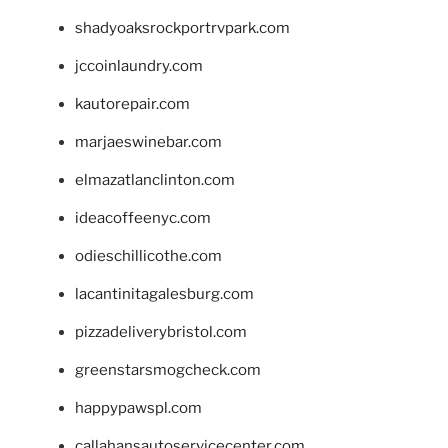
shadyoaksrockportrvpark.com
jccoinlaundry.com
kautorepair.com
marjaeswinebar.com
elmazatlanclinton.com
ideacoffeenyc.com
odieschillicothe.com
lacantinitagalesburg.com
pizzadeliverybristol.com
greenstarsmogcheck.com
happypawspl.com
callahansautoservicecenter.com