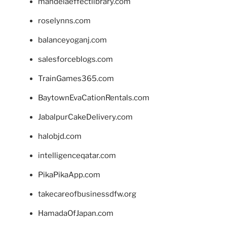
mandelaeffectlibrary.com
roselynns.com
balanceyoganj.com
salesforceblogs.com
TrainGames365.com
BaytownEvaCationRentals.com
JabalpurCakeDelivery.com
halobjd.com
intelligenceqatar.com
PikaPikaApp.com
takecareofbusinessdfw.org
HamadaOfJapan.com