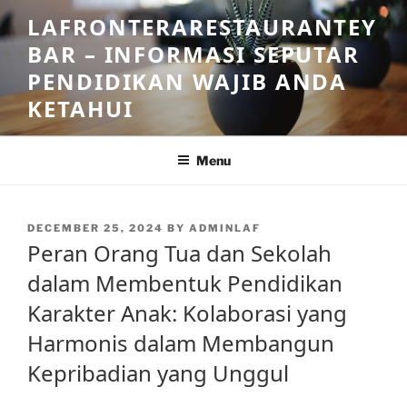
Skip
LAFRONTERARESTAURANTEY
to
BAR – INFORMASI SEPUTAR
content
PENDIDIKAN WAJIB ANDA
KETAHUI
Menu
POSTED
DECEMBER 25, 2024
BY
ADMINLAF
ON
Peran Orang Tua dan Sekolah
dalam Membentuk Pendidikan
Karakter Anak: Kolaborasi yang
Harmonis dalam Membangun
Kepribadian yang Unggul