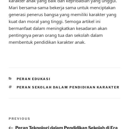
karakter anak yang baik dan kepribadian yang unggul.
Mari bersama-sama bekerja sama untuk menciptakan
generasi penerus bangsa yang memiliki karakter yang
kuat dan moral yang tinggi. Semoga artikel ini
bermanfaat dalam meningkatkan kesadaran akan
pentingnya peran orang tua dan sekolah dalam
membentuk pendidikan karakter anak.
CATEGORIES
PERAN EDUKASI
TAGS
PERAN SEKOLAH DALAM PENDIDIKAN KARAKTER
Post
Previous
PREVIOUS
navigation
Post
Peran Teknologi dalam Pendidikan Sekolah di Era