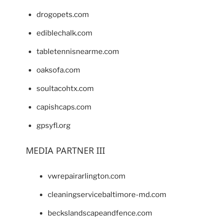
drogopets.com
ediblechalk.com
tabletennisnearme.com
oaksofa.com
soultacohtx.com
capishcaps.com
gpsyfl.org
MEDIA PARTNER III
vwrepairarlington.com
cleaningservicebaltimore-md.com
beckslandscapeandfence.com