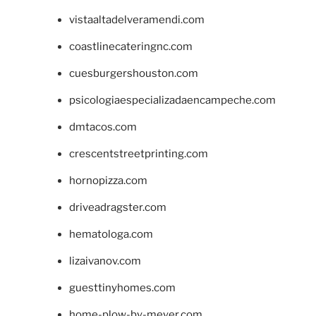
vistaaltadelveramendi.com
coastlinecateringnc.com
cuesburgershouston.com
psicologiaespecializadaencampeche.com
dmtacos.com
crescentstreetprinting.com
hornopizza.com
driveadragster.com
hematologa.com
lizaivanov.com
guesttinyhomes.com
home-plow-by-meyer.com