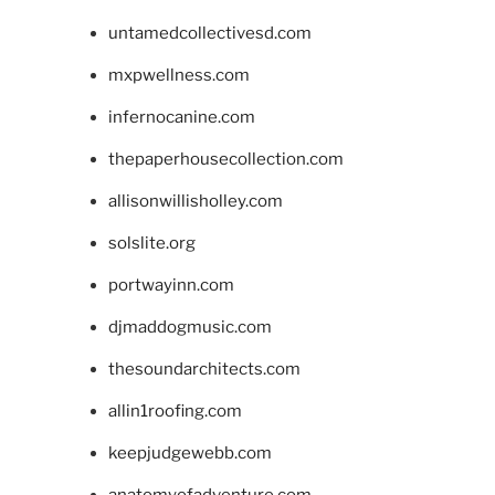
untamedcollectivesd.com
mxpwellness.com
infernocanine.com
thepaperhousecollection.com
allisonwillisholley.com
solslite.org
portwayinn.com
djmaddogmusic.com
thesoundarchitects.com
allin1roofing.com
keepjudgewebb.com