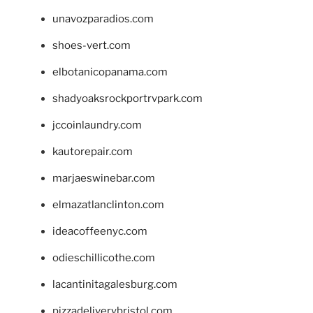
unavozparadios.com
shoes-vert.com
elbotanicopanama.com
shadyoaksrockportrvpark.com
jccoinlaundry.com
kautorepair.com
marjaeswinebar.com
elmazatlanclinton.com
ideacoffeenyc.com
odieschillicothe.com
lacantinitagalesburg.com
pizzadeliverybristol.com