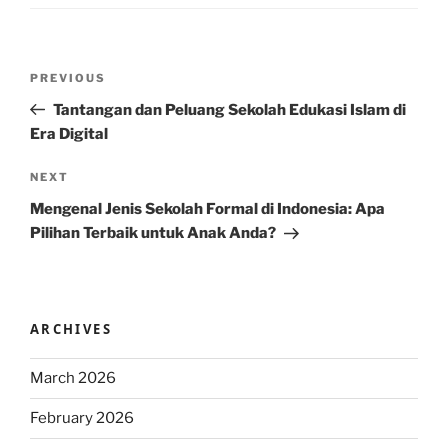
Post
Previous
PREVIOUS
navigation
Post
Tantangan dan Peluang Sekolah Edukasi Islam di
Era Digital
Next
NEXT
Post
Mengenal Jenis Sekolah Formal di Indonesia: Apa
Pilihan Terbaik untuk Anak Anda?
ARCHIVES
March 2026
February 2026