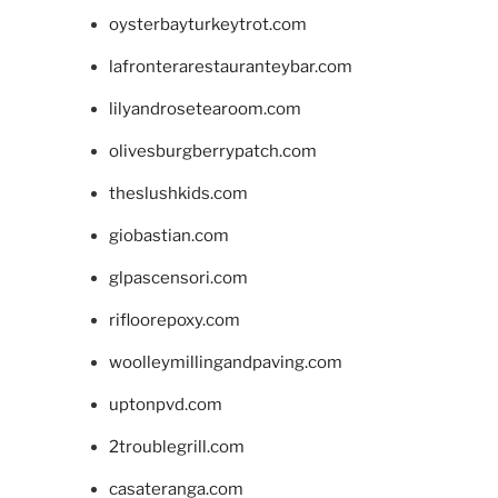
oysterbayturkeytrot.com
lafronterarestauranteybar.com
lilyandrosetearoom.com
olivesburgberrypatch.com
theslushkids.com
giobastian.com
glpascensori.com
rifloorepoxy.com
woolleymillingandpaving.com
uptonpvd.com
2troublegrill.com
casateranga.com