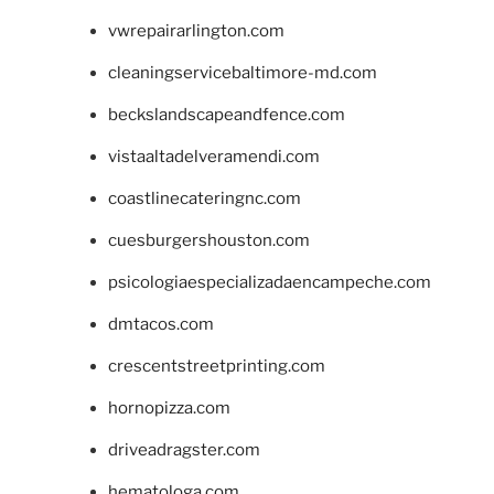
vwrepairarlington.com
cleaningservicebaltimore-md.com
beckslandscapeandfence.com
vistaaltadelveramendi.com
coastlinecateringnc.com
cuesburgershouston.com
psicologiaespecializadaencampeche.com
dmtacos.com
crescentstreetprinting.com
hornopizza.com
driveadragster.com
hematologa.com