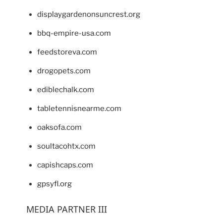
displaygardenonsuncrest.org
bbq-empire-usa.com
feedstoreva.com
drogopets.com
ediblechalk.com
tabletennisnearme.com
oaksofa.com
soultacohtx.com
capishcaps.com
gpsyfl.org
MEDIA PARTNER III