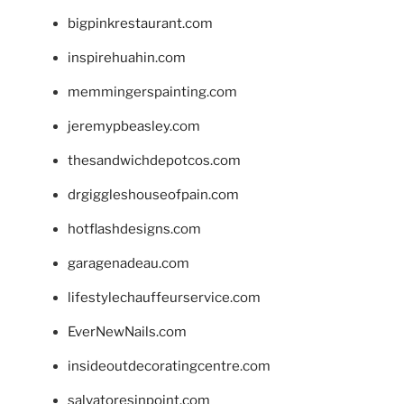
bigpinkrestaurant.com
inspirehuahin.com
memmingerspainting.com
jeremypbeasley.com
thesandwichdepotcos.com
drgiggleshouseofpain.com
hotflashdesigns.com
garagenadeau.com
lifestylechauffeurservice.com
EverNewNails.com
insideoutdecoratingcentre.com
salvatoresinpoint.com