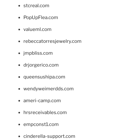
stcreal.com
PopUpFlea.com
valueml.com
rebeccatorresjewelry.com
jmpbliss.com
drjorgerico.com
queensushipa.com
wendyweimerdds.com
ameri-camp.com
hrsreceivables.com
empconst1.com
cinderella-support.com