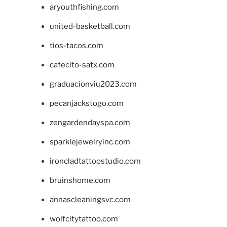
aryouthfishing.com
united-basketball.com
tios-tacos.com
cafecito-satx.com
graduacionviu2023.com
pecanjackstogo.com
zengardendayspa.com
sparklejewelryinc.com
ironcladtattoostudio.com
bruinshome.com
annascleaningsvc.com
wolfcitytattoo.com