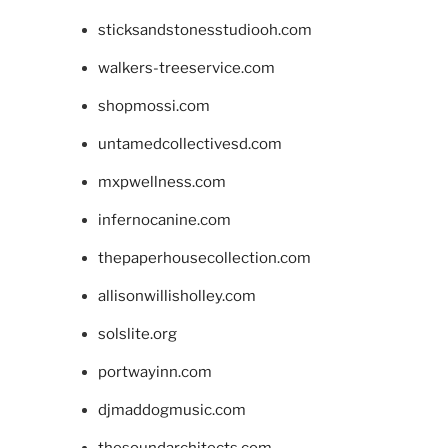
sticksandstonesstudiooh.com
walkers-treeservice.com
shopmossi.com
untamedcollectivesd.com
mxpwellness.com
infernocanine.com
thepaperhousecollection.com
allisonwillisholley.com
solslite.org
portwayinn.com
djmaddogmusic.com
thesoundarchitects.com