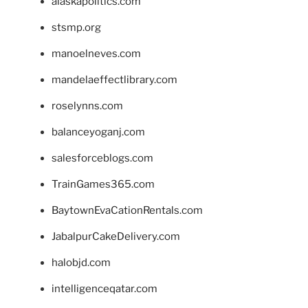
alaskapolitics.com
stsmp.org
manoelneves.com
mandelaeffectlibrary.com
roselynns.com
balanceyoganj.com
salesforceblogs.com
TrainGames365.com
BaytownEvaCationRentals.com
JabalpurCakeDelivery.com
halobjd.com
intelligenceqatar.com