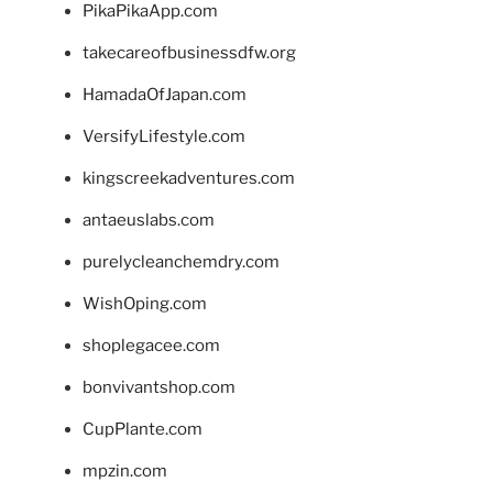
PikaPikaApp.com
takecareofbusinessdfw.org
HamadaOfJapan.com
VersifyLifestyle.com
kingscreekadventures.com
antaeuslabs.com
purelycleanchemdry.com
WishOping.com
shoplegacee.com
bonvivantshop.com
CupPlante.com
mpzin.com