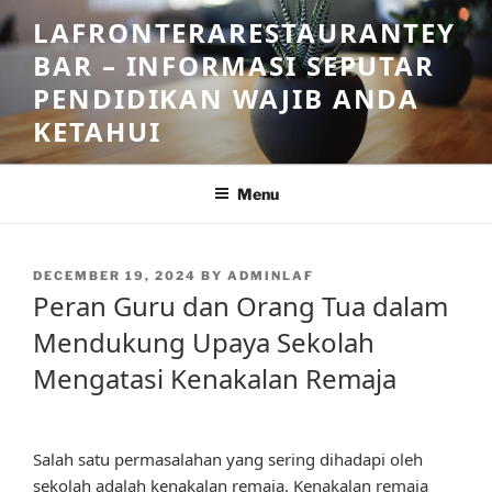
Skip
LAFRONTERARESTAURANTEY
to
BAR – INFORMASI SEPUTAR
content
PENDIDIKAN WAJIB ANDA
KETAHUI
Menu
POSTED
DECEMBER 19, 2024
BY
ADMINLAF
ON
Peran Guru dan Orang Tua dalam
Mendukung Upaya Sekolah
Mengatasi Kenakalan Remaja
Salah satu permasalahan yang sering dihadapi oleh
sekolah adalah kenakalan remaja. Kenakalan remaja