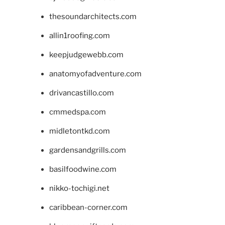
thesoundarchitects.com
allin1roofing.com
keepjudgewebb.com
anatomyofadventure.com
drivancastillo.com
cmmedspa.com
midletontkd.com
gardensandgrills.com
basilfoodwine.com
nikko-tochigi.net
caribbean-corner.com