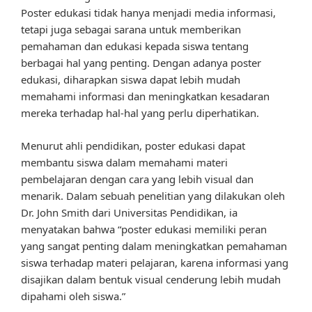
Poster edukasi tidak hanya menjadi media informasi,
tetapi juga sebagai sarana untuk memberikan
pemahaman dan edukasi kepada siswa tentang
berbagai hal yang penting. Dengan adanya poster
edukasi, diharapkan siswa dapat lebih mudah
memahami informasi dan meningkatkan kesadaran
mereka terhadap hal-hal yang perlu diperhatikan.
Menurut ahli pendidikan, poster edukasi dapat
membantu siswa dalam memahami materi
pembelajaran dengan cara yang lebih visual dan
menarik. Dalam sebuah penelitian yang dilakukan oleh
Dr. John Smith dari Universitas Pendidikan, ia
menyatakan bahwa “poster edukasi memiliki peran
yang sangat penting dalam meningkatkan pemahaman
siswa terhadap materi pelajaran, karena informasi yang
disajikan dalam bentuk visual cenderung lebih mudah
dipahami oleh siswa.”