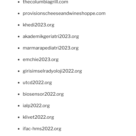
thecolumbiagrill.com
provisionscheeseandwineshoppe.com
khedi2023.org
akademikgeriatri2023.org
marmarapediatri2023.org
emchie2023.org
girisimselradyoloji2022.org
utcd2022.org
biosensor2022.org
ialp2022.org
klivet2022.org
ifac-hms2022.org