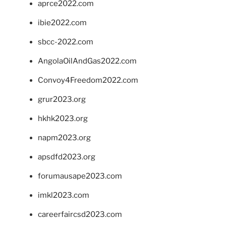
aprce2022.com
ibie2022.com
sbcc-2022.com
AngolaOilAndGas2022.com
Convoy4Freedom2022.com
grur2023.org
hkhk2023.org
napm2023.org
apsdfd2023.org
forumausape2023.com
imkl2023.com
careerfaircsd2023.com