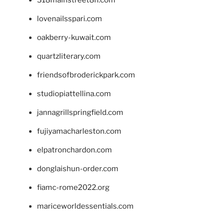
318mainstreet8h.com
lovenailsspari.com
oakberry-kuwait.com
quartzliterary.com
friendsofbroderickpark.com
studiopiattellina.com
jannagrillspringfield.com
fujiyamacharleston.com
elpatronchardon.com
donglaishun-order.com
fiamc-rome2022.org
mariceworldessentials.com