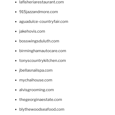
lafisheriarestaurant.com
915jazzandmore.com
aguadulce-countryfair.com
jakehovis.com
bosswingsduluth.com
birminghamautocare.com
tonyscountrykitchen.com
jbellasnailspa.com
mychaihouse.com
alvisgrooming.com
thegeorginaestate.com
blythewoodseafood.com