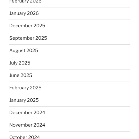
February 2026
January 2026
December 2025
September 2025
August 2025
July 2025
June 2025
February 2025
January 2025
December 2024
November 2024
October 2024