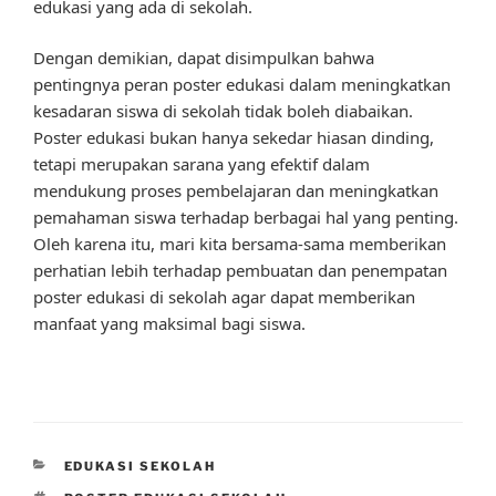
edukasi yang ada di sekolah.
Dengan demikian, dapat disimpulkan bahwa
pentingnya peran poster edukasi dalam meningkatkan
kesadaran siswa di sekolah tidak boleh diabaikan.
Poster edukasi bukan hanya sekedar hiasan dinding,
tetapi merupakan sarana yang efektif dalam
mendukung proses pembelajaran dan meningkatkan
pemahaman siswa terhadap berbagai hal yang penting.
Oleh karena itu, mari kita bersama-sama memberikan
perhatian lebih terhadap pembuatan dan penempatan
poster edukasi di sekolah agar dapat memberikan
manfaat yang maksimal bagi siswa.
CATEGORIES
EDUKASI SEKOLAH