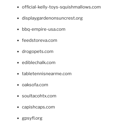
official-kelly-toys-squishmallows.com
displaygardenonsuncrest.org
bbq-empire-usa.com
feedstoreva.com
drogopets.com
ediblechalk.com
tabletennisnearme.com
oaksofa.com
soultacohtx.com
capishcaps.com
gpsyfl.org