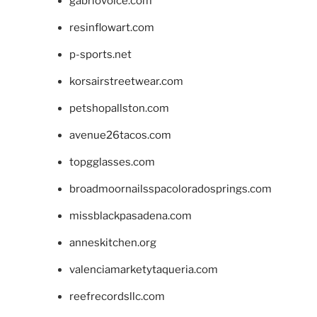
gabriovoice.com
resinflowart.com
p-sports.net
korsairstreetwear.com
petshopallston.com
avenue26tacos.com
topgglasses.com
broadmoornailsspacoloradosprings.com
missblackpasadena.com
anneskitchen.org
valenciamarketytaqueria.com
reefrecordsllc.com