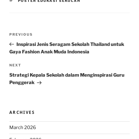
TAGS
POSTER EDUKASI SEKOLAH
Post
Previous
PREVIOUS
navigation
Post
Inspirasi Jenis Seragam Sekolah Thailand untuk
Gaya Fashion Anak Muda Indonesia
Next
NEXT
Post
Strategi Kepala Sekolah dalam Menginspirasi Guru
Penggerak
ARCHIVES
March 2026