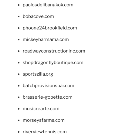
paolosdelibangkok.com
bobacove.com
phoone24brookfield.com
mickeybarmama.com
roadwayconstructioninc.com
shopdragonflyboutique.com
sportszilla.org
batchprovisionsbar.com
brasserie-gobette.com
musicrearte.com
morseysfarms.com
riverviewtennis.com