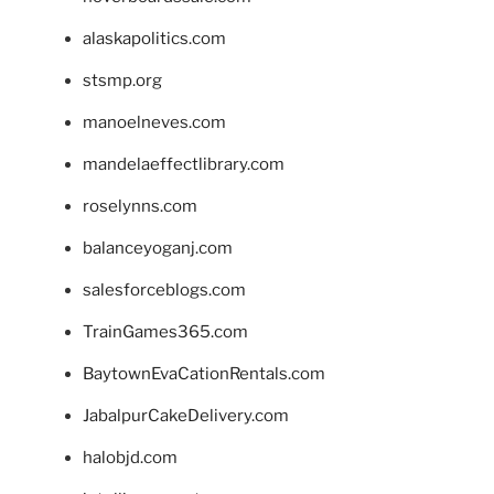
alaskapolitics.com
stsmp.org
manoelneves.com
mandelaeffectlibrary.com
roselynns.com
balanceyoganj.com
salesforceblogs.com
TrainGames365.com
BaytownEvaCationRentals.com
JabalpurCakeDelivery.com
halobjd.com