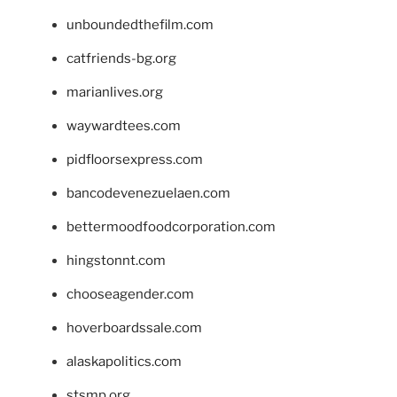
unboundedthefilm.com
catfriends-bg.org
marianlives.org
waywardtees.com
pidfloorsexpress.com
bancodevenezuelaen.com
bettermoodfoodcorporation.com
hingstonnt.com
chooseagender.com
hoverboardssale.com
alaskapolitics.com
stsmp.org