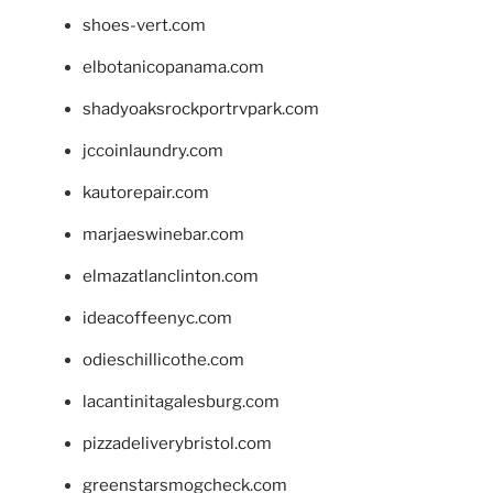
shoes-vert.com
elbotanicopanama.com
shadyoaksrockportrvpark.com
jccoinlaundry.com
kautorepair.com
marjaeswinebar.com
elmazatlanclinton.com
ideacoffeenyc.com
odieschillicothe.com
lacantinitagalesburg.com
pizzadeliverybristol.com
greenstarsmogcheck.com