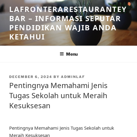
Skip
LAFRONTERARESTAURANTEY
to
BAR – INFORMASI SEPUTAR
content
PENDIDIKAN WAJIB ANDA
KETAHUI
Menu
POSTED
DECEMBER 6, 2024
BY
ADMINLAF
ON
Pentingnya Memahami Jenis
Tugas Sekolah untuk Meraih
Kesuksesan
Pentingnya Memahami Jenis Tugas Sekolah untuk
Meraih Kesuksesan