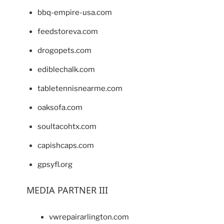
bbq-empire-usa.com
feedstoreva.com
drogopets.com
ediblechalk.com
tabletennisnearme.com
oaksofa.com
soultacohtx.com
capishcaps.com
gpsyfl.org
MEDIA PARTNER III
vwrepairarlington.com