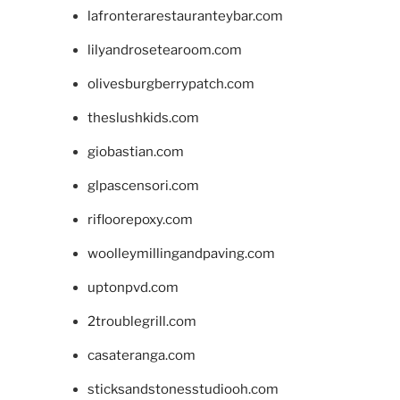
lafronterarestauranteybar.com
lilyandrosetearoom.com
olivesburgberrypatch.com
theslushkids.com
giobastian.com
glpascensori.com
rifloorepoxy.com
woolleymillingandpaving.com
uptonpvd.com
2troublegrill.com
casateranga.com
sticksandstonesstudiooh.com