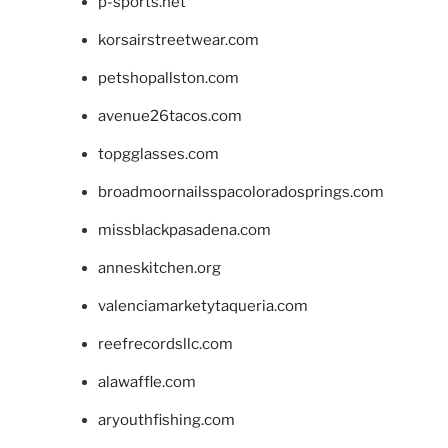
p-sports.net
korsairstreetwear.com
petshopallston.com
avenue26tacos.com
topgglasses.com
broadmoornailsspacoloradosprings.com
missblackpasadena.com
anneskitchen.org
valenciamarketytaqueria.com
reefrecordsllc.com
alawaffle.com
aryouthfishing.com