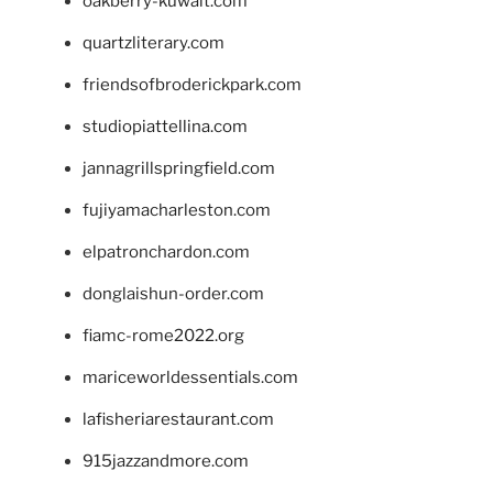
oakberry-kuwait.com
quartzliterary.com
friendsofbroderickpark.com
studiopiattellina.com
jannagrillspringfield.com
fujiyamacharleston.com
elpatronchardon.com
donglaishun-order.com
fiamc-rome2022.org
mariceworldessentials.com
lafisheriarestaurant.com
915jazzandmore.com