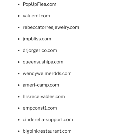
PopUpFlea.com
valueml.com
rebeccatorresjewelry.com
jmpbliss.com
drjorgerico.com
queensushipa.com
wendyweimerdds.com
ameri-camp.com
hrsreceivables.com
empconst1.com
cinderella-support.com
bigpinkrestaurant.com