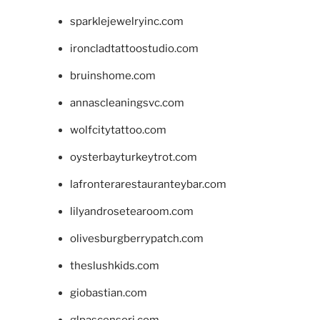
sparklejewelryinc.com
ironcladtattoostudio.com
bruinshome.com
annascleaningsvc.com
wolfcitytattoo.com
oysterbayturkeytrot.com
lafronterarestauranteybar.com
lilyandrosetearoom.com
olivesburgberrypatch.com
theslushkids.com
giobastian.com
glpascensori.com