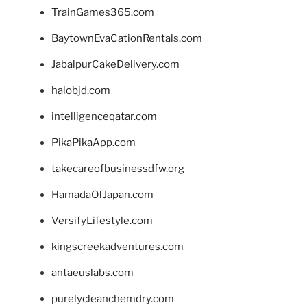
TrainGames365.com
BaytownEvaCationRentals.com
JabalpurCakeDelivery.com
halobjd.com
intelligenceqatar.com
PikaPikaApp.com
takecareofbusinessdfw.org
HamadaOfJapan.com
VersifyLifestyle.com
kingscreekadventures.com
antaeuslabs.com
purelycleanchemdry.com