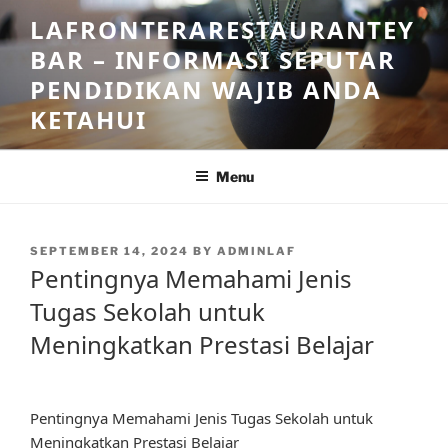
Skip
LAFRONTERARESTAURANTEY
to
BAR – INFORMASI SEPUTAR
content
PENDIDIKAN WAJIB ANDA
KETAHUI
Menu
POSTED
SEPTEMBER 14, 2024
BY
ADMINLAF
ON
Pentingnya Memahami Jenis
Tugas Sekolah untuk
Meningkatkan Prestasi Belajar
Pentingnya Memahami Jenis Tugas Sekolah untuk
Meningkatkan Prestasi Belajar