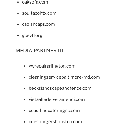
oaksofa.com
soultacohtx.com
capishcaps.com
gpsyfl.org
MEDIA PARTNER III
vwrepairarlington.com
cleaningservicebaltimore-md.com
beckslandscapeandfence.com
vistaaltadelveramendi.com
coastlinecateringnc.com
cuesburgershouston.com