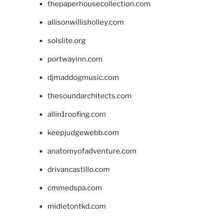
thepaperhousecollection.com
allisonwillisholley.com
solslite.org
portwayinn.com
djmaddogmusic.com
thesoundarchitects.com
allin1roofing.com
keepjudgewebb.com
anatomyofadventure.com
drivancastillo.com
cmmedspa.com
midletontkd.com