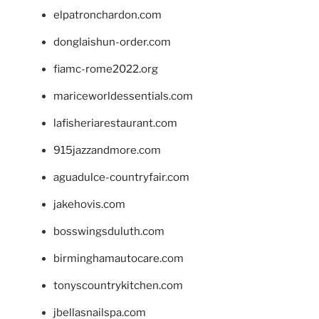
elpatronchardon.com
donglaishun-order.com
fiamc-rome2022.org
mariceworldessentials.com
lafisheriarestaurant.com
915jazzandmore.com
aguadulce-countryfair.com
jakehovis.com
bosswingsduluth.com
birminghamautocare.com
tonyscountrykitchen.com
jbellasnailspa.com