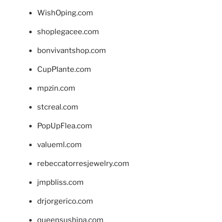
WishOping.com
shoplegacee.com
bonvivantshop.com
CupPlante.com
mpzin.com
stcreal.com
PopUpFlea.com
valueml.com
rebeccatorresjewelry.com
jmpbliss.com
drjorgerico.com
queensushipa.com