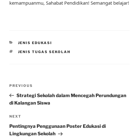
kemampuanmu, Sahabat Pendidikan! Semangat belajar!
CATEGORIES
JENIS EDUKASI
TAGS
JENIS TUGAS SEKOLAH
Post
Previous
PREVIOUS
navigation
Post
Strategi Sekolah dalam Mencegah Perundungan
di Kalangan Siswa
Next
NEXT
Post
Pentingnya Penggunaan Poster Edukasi di
Lingkungan Sekolah