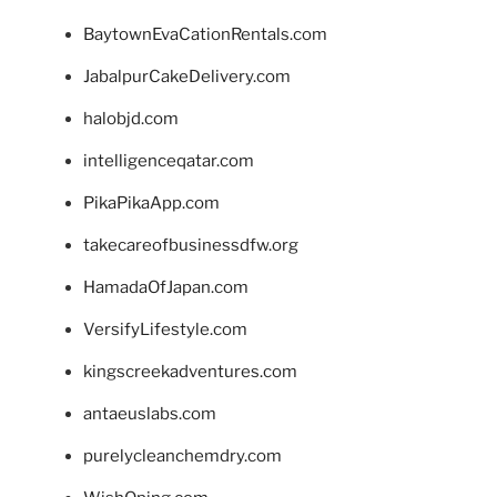
BaytownEvaCationRentals.com
JabalpurCakeDelivery.com
halobjd.com
intelligenceqatar.com
PikaPikaApp.com
takecareofbusinessdfw.org
HamadaOfJapan.com
VersifyLifestyle.com
kingscreekadventures.com
antaeuslabs.com
purelycleanchemdry.com