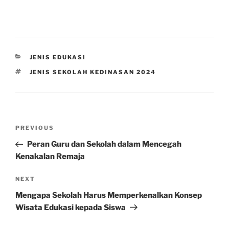
CATEGORIES
JENIS EDUKASI
TAGS
JENIS SEKOLAH KEDINASAN 2024
Post
Previous
PREVIOUS
navigation
Post
Peran Guru dan Sekolah dalam Mencegah
Kenakalan Remaja
Next
NEXT
Post
Mengapa Sekolah Harus Memperkenalkan Konsep
Wisata Edukasi kepada Siswa