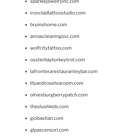
sparklejewelryinc.com
ironcladtattoostudio.com
bruinshome.com
annascleaningsvc.com
wolfcitytattoo.com
oysterbayturkeytrot.com
lafronterarestauranteybar.com
lilyandrosetearoom.com
olivesburgberrypatch.com
theslushkids.com
giobastian.com
glpascensori.com