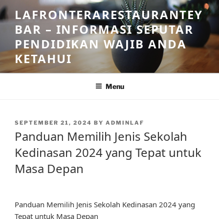
Skip
LAFRONTERARESTAURANTEY
to
BAR – INFORMASI SEPUTAR
content
PENDIDIKAN WAJIB ANDA
KETAHUI
Menu
POSTED
SEPTEMBER 21, 2024
BY
ADMINLAF
ON
Panduan Memilih Jenis Sekolah
Kedinasan 2024 yang Tepat untuk
Masa Depan
Panduan Memilih Jenis Sekolah Kedinasan 2024 yang
Tepat untuk Masa Depan