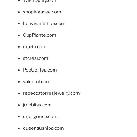
WishOping.com
shoplegacee.com
bonvivantshop.com
CupPlante.com
mpzin.com
stcreal.com
PopUpFlea.com
valueml.com
rebeccatorresjewelry.com
jmpbliss.com
drjorgerico.com
queensushipa.com