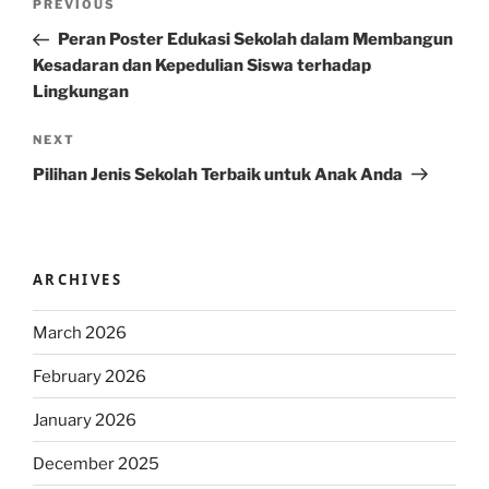
Previous
PREVIOUS
navigation
Post
Peran Poster Edukasi Sekolah dalam Membangun
Kesadaran dan Kepedulian Siswa terhadap
Lingkungan
Next
NEXT
Post
Pilihan Jenis Sekolah Terbaik untuk Anak Anda
ARCHIVES
March 2026
February 2026
January 2026
December 2025