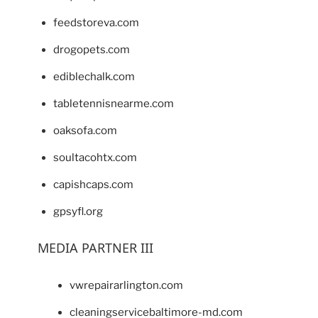
feedstoreva.com
drogopets.com
ediblechalk.com
tabletennisnearme.com
oaksofa.com
soultacohtx.com
capishcaps.com
gpsyfl.org
MEDIA PARTNER III
vwrepairarlington.com
cleaningservicebaltimore-md.com