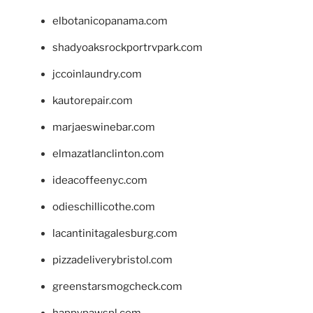
elbotanicopanama.com
shadyoaksrockportrvpark.com
jccoinlaundry.com
kautorepair.com
marjaeswinebar.com
elmazatlanclinton.com
ideacoffeenyc.com
odieschillicothe.com
lacantinitagalesburg.com
pizzadeliverybristol.com
greenstarsmogcheck.com
happypawspl.com