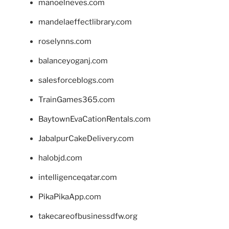
manoelneves.com
mandelaeffectlibrary.com
roselynns.com
balanceyoganj.com
salesforceblogs.com
TrainGames365.com
BaytownEvaCationRentals.com
JabalpurCakeDelivery.com
halobjd.com
intelligenceqatar.com
PikaPikaApp.com
takecareofbusinessdfw.org