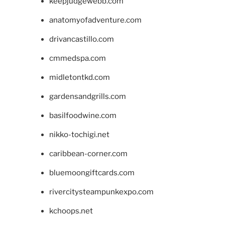
keepjudgewebb.com
anatomyofadventure.com
drivancastillo.com
cmmedspa.com
midletontkd.com
gardensandgrills.com
basilfoodwine.com
nikko-tochigi.net
caribbean-corner.com
bluemoongiftcards.com
rivercitysteampunkexpo.com
kchoops.net