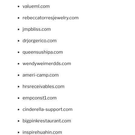
valueml.com
rebeccatorresjewelry.com
jmpbliss.com
drjorgerico.com
queensushipa.com
wendyweimerdds.com
ameri-camp.com
hrsreceivables.com
empconst1.com
cinderella-support.com
bigpinkrestaurant.com
inspirehuahin.com