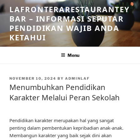
Skip
LAFRONTERARESTAURANTEY
to
BAR – INFORMASI SEPUTAR
content
PENDIDIKAN WAJIB ANDA
KETAHUI
Menu
POSTED
NOVEMBER 10, 2024
BY
ADMINLAF
ON
Menumbuhkan Pendidikan
Karakter Melalui Peran Sekolah
Pendidikan karakter merupakan hal yang sangat
penting dalam pembentukan kepribadian anak-anak.
Membangun karakter yang baik sejak dini akan