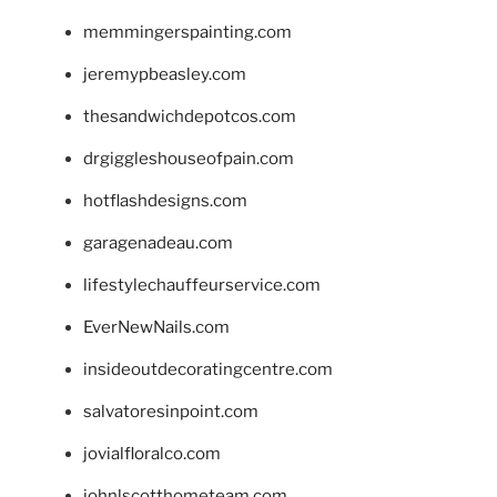
memmingerspainting.com
jeremypbeasley.com
thesandwichdepotcos.com
drgiggleshouseofpain.com
hotflashdesigns.com
garagenadeau.com
lifestylechauffeurservice.com
EverNewNails.com
insideoutdecoratingcentre.com
salvatoresinpoint.com
jovialfloralco.com
johnlscotthometeam.com