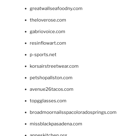
greatwallseafoodny.com
theloverose.com
gabriovoice.com
resinflowart.com
p-sports.net
korsairstreetwear.com
petshopallston.com
avenue26tacos.com
topgglasses.com
broadmoornailsspacoloradosprings.com
missblackpasadena.com
anneskitchen.org