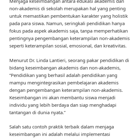
Menjaga keseimbangan antara edukasi akademis dan
non-akademis di sekolah merupakan hal yang penting
untuk memastikan pembentukan karakter yang holistik
pada para siswa. Namun, seringkali pendidikan hanya
fokus pada aspek akademis saja, tanpa memperhatikan
pentingnya pengembangan keterampilan non-akademis
seperti keterampilan sosial, emosional, dan kreativitas.
Menurut Dr. Linda Lantieri, seorang pakar pendidikan di
bidang keseimbangan akademis dan non-akademis,
“Pendidikan yang berhasil adalah pendidikan yang
mampu mengintegrasikan pembelajaran akademis
dengan pengembangan keterampilan non-akademis.
Keseimbangan ini akan membantu siswa menjadi
individu yang lebih berdaya dan siap menghadapi
tantangan di dunia nyata.”
Salah satu contoh praktik terbaik dalam menjaga
keseimbangan ini adalah melalui implementasi