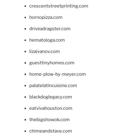
crescentstreetprinting.com
hornopizza.com
driveadragster.com
hematologa.com
lizaivanov.com
guesttinyhomes.com
home-plow-by-meyer.com
palatelatincuisine.com
blackdoglegacy.com
eatvivahouston.com
thebigshowok.com
chimeandstave.com