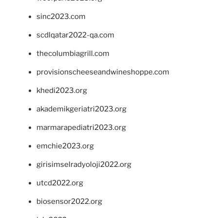
sinc2023.com
scdlqatar2022-qa.com
thecolumbiagrill.com
provisionscheeseandwineshoppe.com
khedi2023.org
akademikgeriatri2023.org
marmarapediatri2023.org
emchie2023.org
girisimselradyoloji2022.org
utcd2022.org
biosensor2022.org