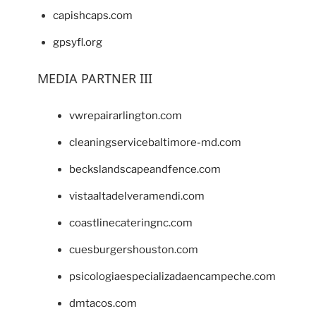
capishcaps.com
gpsyfl.org
MEDIA PARTNER III
vwrepairarlington.com
cleaningservicebaltimore-md.com
beckslandscapeandfence.com
vistaaltadelveramendi.com
coastlinecateringnc.com
cuesburgershouston.com
psicologiaespecializadaencampeche.com
dmtacos.com