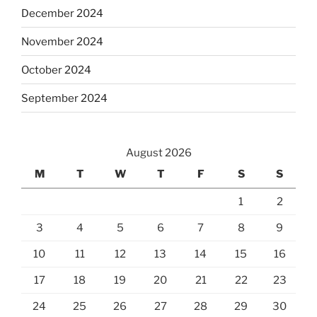
December 2024
November 2024
October 2024
September 2024
August 2026
M
T
W
T
F
S
S
1
2
3
4
5
6
7
8
9
10
11
12
13
14
15
16
17
18
19
20
21
22
23
24
25
26
27
28
29
30