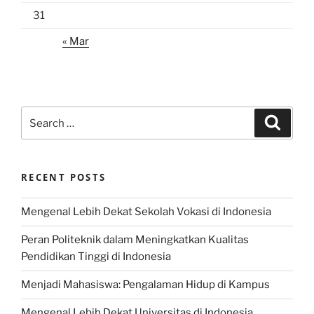
31
« Mar
Search
Search
for:
RECENT POSTS
Mengenal Lebih Dekat Sekolah Vokasi di Indonesia
Peran Politeknik dalam Meningkatkan Kualitas
Pendidikan Tinggi di Indonesia
Menjadi Mahasiswa: Pengalaman Hidup di Kampus
Mengenal Lebih Dekat Universitas di Indonesia