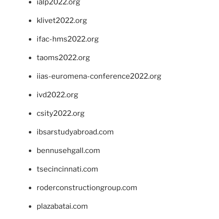
ialp2022.org
klivet2022.org
ifac-hms2022.org
taoms2022.org
iias-euromena-conference2022.org
ivd2022.org
csity2022.org
ibsarstudyabroad.com
bennusehgall.com
tsecincinnati.com
roderconstructiongroup.com
plazabatai.com