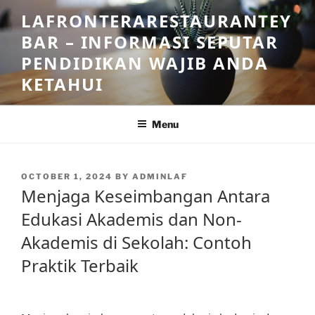
Skip
LAFRONTERARESTAURANTEY
to
BAR – INFORMASI SEPUTAR
content
PENDIDIKAN WAJIB ANDA
KETAHUI
Menu
POSTED
OCTOBER 1, 2024
BY
ADMINLAF
ON
Menjaga Keseimbangan Antara
Edukasi Akademis dan Non-
Akademis di Sekolah: Contoh
Praktik Terbaik