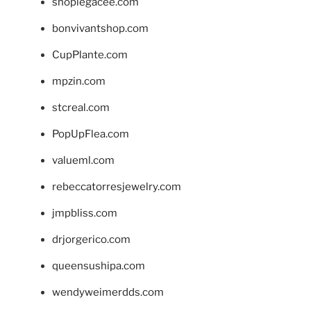
shoplegacee.com
bonvivantshop.com
CupPlante.com
mpzin.com
stcreal.com
PopUpFlea.com
valueml.com
rebeccatorresjewelry.com
jmpbliss.com
drjorgerico.com
queensushipa.com
wendyweimerdds.com