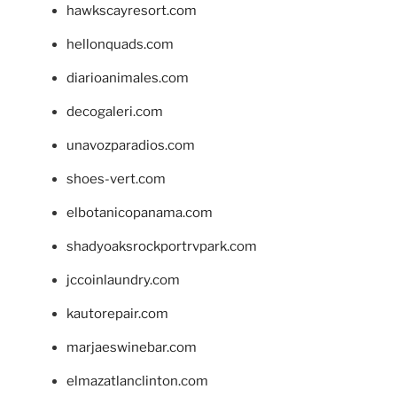
hawkscayresort.com
hellonquads.com
diarioanimales.com
decogaleri.com
unavozparadios.com
shoes-vert.com
elbotanicopanama.com
shadyoaksrockportrvpark.com
jccoinlaundry.com
kautorepair.com
marjaeswinebar.com
elmazatlanclinton.com