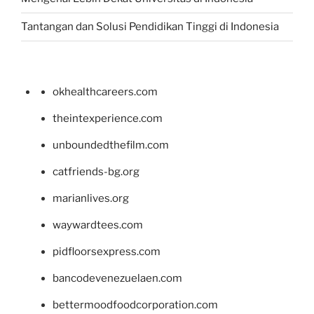
Tantangan dan Solusi Pendidikan Tinggi di Indonesia
okhealthcareers.com
theintexperience.com
unboundedthefilm.com
catfriends-bg.org
marianlives.org
waywardtees.com
pidfloorsexpress.com
bancodevenezuelaen.com
bettermoodfoodcorporation.com