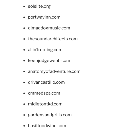
solslite.org
portwayinn.com
djmaddogmusic.com
thesoundarchitects.com
allin1roofing.com
keepjudgewebb.com
anatomyofadventure.com
drivancastillo.com
cmmedspa.com
midletontkd.com
gardensandgrills.com
basilfoodwine.com