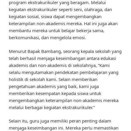
program ekstrakurikuler yang beragam. Melalui
kegiatan ekstrakurikuler seperti seni, olahraga, dan
kegiatan sosial, siswa dapat mengembangkan
keterampilan non-akademis mereka. Hal ini juga akan
membantu mereka untuk belajar bekerja sama,
berkomunikasi, dan mengelola emosi.
Menurut Bapak Bambang, seorang kepala sekolah yang
telah berhasil menjaga keseimbangan antara edukasi
akademis dan non-akademis di sekolahnya, “Kami
selalu mengutamakan pendekatan pembelajaran yang
holistik di sekolah kami. Selain memberikan
pengetahuan akademis yang baik, kami juga
memberikan kesempatan kepada siswa untuk
mengembangkan keterampilan non-akademis mereka
melalui berbagai kegiatan ekstrakurikuler.”
Selain itu, guru juga memiliki peran penting dalam
menjaga keseimbangan ini. Mereka perlu memastikan