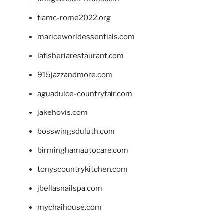
fiamc-rome2022.org
mariceworldessentials.com
lafisheriarestaurant.com
915jazzandmore.com
aguadulce-countryfair.com
jakehovis.com
bosswingsduluth.com
birminghamautocare.com
tonyscountrykitchen.com
jbellasnailspa.com
mychaihouse.com