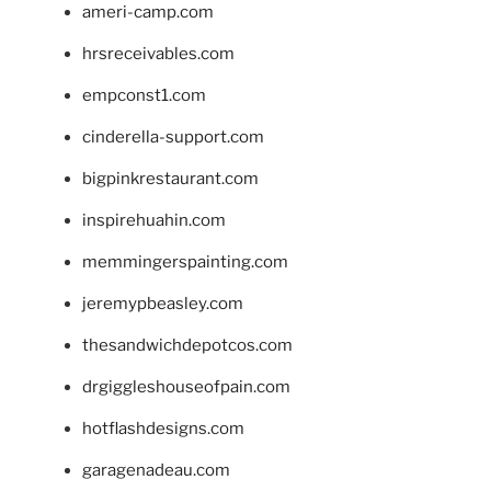
ameri-camp.com
hrsreceivables.com
empconst1.com
cinderella-support.com
bigpinkrestaurant.com
inspirehuahin.com
memmingerspainting.com
jeremypbeasley.com
thesandwichdepotcos.com
drgiggleshouseofpain.com
hotflashdesigns.com
garagenadeau.com