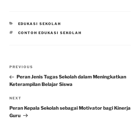
CATEGORIES
EDUKASI SEKOLAH
TAGS
CONTOH EDUKASI SEKOLAH
Post
Previous
PREVIOUS
navigation
Post
Peran Jenis Tugas Sekolah dalam Meningkatkan
Keterampilan Belajar Siswa
Next
NEXT
Post
Peran Kepala Sekolah sebagai Motivator bagi Kinerja
Guru