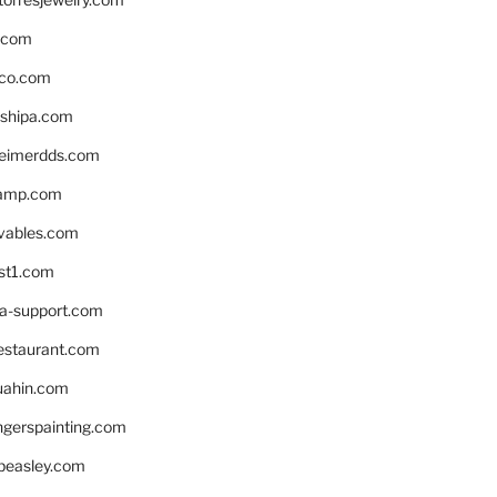
s.com
ico.com
shipa.com
eimerdds.com
camp.com
ivables.com
st1.com
la-support.com
estaurant.com
uahin.com
erspainting.com
beasley.com