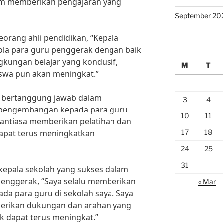
am memberikan pengajaran yang
September 20
eorang ahli pendidikan, “Kepala
la para guru penggerak dengan baik
kungan belajar yang kondusif,
M
T
iswa pun akan meningkat.”
ga bertanggung jawab dalam
3
4
pengembangan kepada para guru
10
11
antiasa memberikan pelatihan dan
17
18
apat terus meningkatkan
24
25
31
epala sekolah yang sukses dalam
penggerak, “Saya selalu memberikan
« Mar
da para guru di sekolah saya. Saya
erikan dukungan dan arahan yang
ak dapat terus meningkat.”