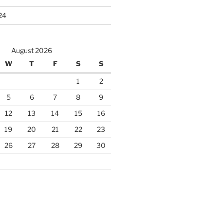
24
August 2026
W
T
F
S
S
1
2
5
6
7
8
9
12
13
14
15
16
19
20
21
22
23
26
27
28
29
30