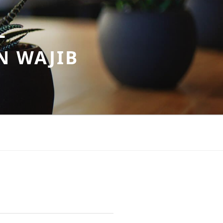
–
N WAJIB