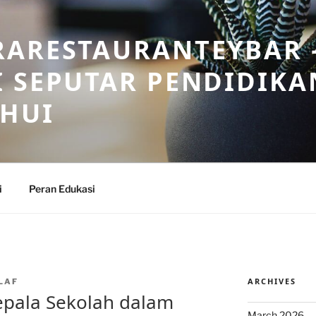
RARESTAURANTEYBAR 
 SEPUTAR PENDIDIKA
AHUI
i
Peran Edukasi
ARCHIVES
LAF
pala Sekolah dalam
March 2026