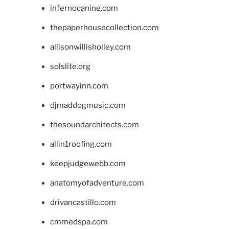
infernocanine.com
thepaperhousecollection.com
allisonwillisholley.com
solslite.org
portwayinn.com
djmaddogmusic.com
thesoundarchitects.com
allin1roofing.com
keepjudgewebb.com
anatomyofadventure.com
drivancastillo.com
cmmedspa.com