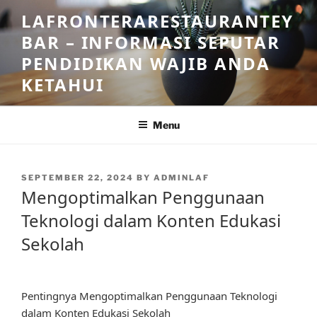
Skip
LAFRONTERARESTAURANTEY
to
BAR – INFORMASI SEPUTAR
content
PENDIDIKAN WAJIB ANDA
KETAHUI
Menu
POSTED
SEPTEMBER 22, 2024
BY
ADMINLAF
ON
Mengoptimalkan Penggunaan
Teknologi dalam Konten Edukasi
Sekolah
Pentingnya Mengoptimalkan Penggunaan Teknologi
dalam Konten Edukasi Sekolah