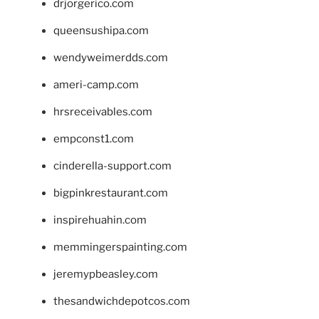
drjorgerico.com
queensushipa.com
wendyweimerdds.com
ameri-camp.com
hrsreceivables.com
empconst1.com
cinderella-support.com
bigpinkrestaurant.com
inspirehuahin.com
memmingerspainting.com
jeremypbeasley.com
thesandwichdepotcos.com