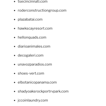
tsecincinnati.com
roderconstructiongroup.com
plazabatai.com
hawkscayresort.com
hellonquads.com
diarioanimales.com
decogaleri.com
unavozparadios.com
shoes-vert.com
elbotanicopanama.com
shadyoaksrockportrvpark.com
jccoinlaundry.com