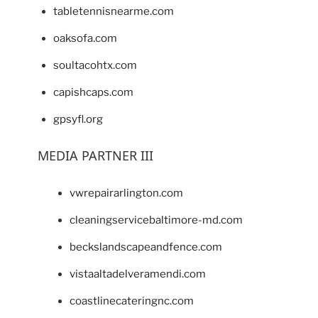
tabletennisnearme.com
oaksofa.com
soultacohtx.com
capishcaps.com
gpsyfl.org
MEDIA PARTNER III
vwrepairarlington.com
cleaningservicebaltimore-md.com
beckslandscapeandfence.com
vistaaltadelveramendi.com
coastlinecateringnc.com