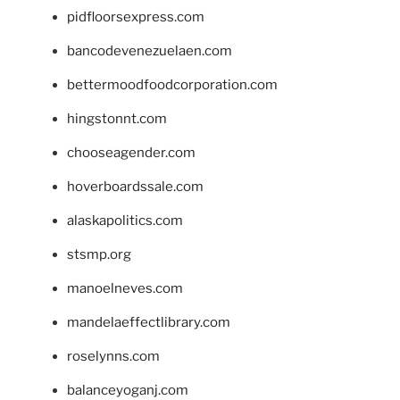
pidfloorsexpress.com
bancodevenezuelaen.com
bettermoodfoodcorporation.com
hingstonnt.com
chooseagender.com
hoverboardssale.com
alaskapolitics.com
stsmp.org
manoelneves.com
mandelaeffectlibrary.com
roselynns.com
balanceyoganj.com