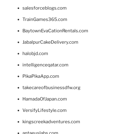
salesforceblogs.com
TrainGames365.com
BaytownEvaCationRentals.com
JabalpurCakeDelivery.com
halobjd.com
intelligenceqatar.com
PikaPikaApp.com
takecareofbusinessdfw.org
HamadaOfJapan.com
VersifyLifestyle.com
kingscreekadventures.com
antaeuslabs.com