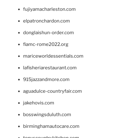
fujiyamacharleston.com
elpatronchardon.com
donglaishun-order.com
fiamc-rome2022.org
mariceworldessentials.com
lafisheriarestaurant.com
915jazzandmore.com
aguadulce-countryfair.com
jakehovis.com
bosswingsduluth.com
birminghamautocare.com
tonyscountrykitchen.com