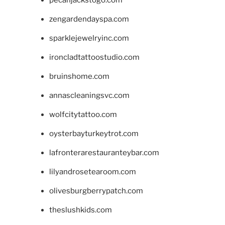
pecanjackstogo.com
zengardendayspa.com
sparklejewelryinc.com
ironcladtattoostudio.com
bruinshome.com
annascleaningsvc.com
wolfcitytattoo.com
oysterbayturkeytrot.com
lafronterarestauranteybar.com
lilyandrosetearoom.com
olivesburgberrypatch.com
theslushkids.com