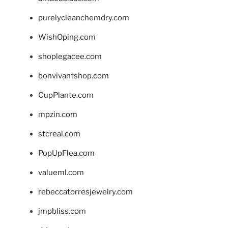
purelycleanchemdry.com
WishOping.com
shoplegacee.com
bonvivantshop.com
CupPlante.com
mpzin.com
stcreal.com
PopUpFlea.com
valueml.com
rebeccatorresjewelry.com
jmpbliss.com