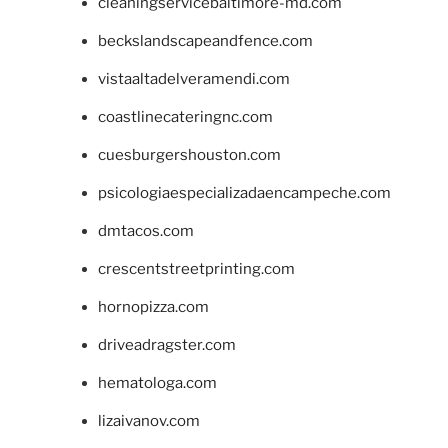
cleaningservicebaltimore-md.com
beckslandscapeandfence.com
vistaaltadelveramendi.com
coastlinecateringnc.com
cuesburgershouston.com
psicologiaespecializadaencampeche.com
dmtacos.com
crescentstreetprinting.com
hornopizza.com
driveadragster.com
hematologa.com
lizaivanov.com