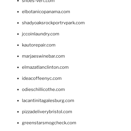
shoes-vert.com
elbotanicopanama.com
shadyoaksrockportrvpark.com
jccoinlaundry.com
kautorepair.com
marjaeswinebar.com
elmazatlanclinton.com
ideacoffeenyc.com
odieschillicothe.com
lacantinitagalesburg.com
pizzadeliverybristol.com
greenstarsmogcheck.com