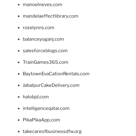
manoelneves.com
mandelaeffectlibrary.com
roselynns.com
balanceyoganj.com
salesforceblogs.com
TrainGames365.com
BaytownEvaCationRentals.com
JabalpurCakeDelivery.com
halobjd.com
intelligenceqatar.com
PikaPikaApp.com
takecareofbusinessdfw.org