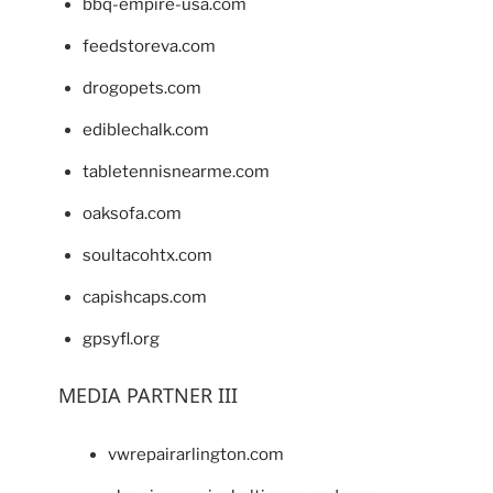
bbq-empire-usa.com
feedstoreva.com
drogopets.com
ediblechalk.com
tabletennisnearme.com
oaksofa.com
soultacohtx.com
capishcaps.com
gpsyfl.org
MEDIA PARTNER III
vwrepairarlington.com