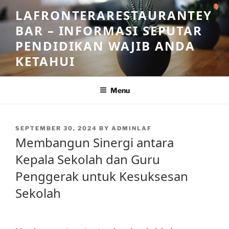
Skip
LAFRONTERARESTAURANTEY
to
BAR – INFORMASI SEPUTAR
content
PENDIDIKAN WAJIB ANDA
KETAHUI
Menu
POSTED
SEPTEMBER 30, 2024
BY
ADMINLAF
ON
Membangun Sinergi antara
Kepala Sekolah dan Guru
Penggerak untuk Kesuksesan
Sekolah