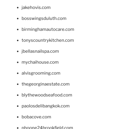
jakehovis.com
bosswingsduluth.com
birminghamautocare.com
tonyscountrykitchen.com
jbellasnailspa.com
mychaihouse.com
alvisgrooming.com
thegeorginaestate.com
blythewoodseafood.com
paolosdelibangkok.com
bobacove.com
phoone24brookfield.com