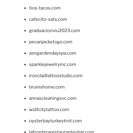
tios-tacos.com
cafecito-satx.com
graduacionviu2023.com
pecanjackstogo.com
zengardendayspa.com
sparklejewelryinc.com
ironcladtattoostudio.com
bruinshome.com
annascleaningsvc.com
wolfcitytattoo.com
oysterbayturkeytrot.com
lafronterarestauranteybar.com