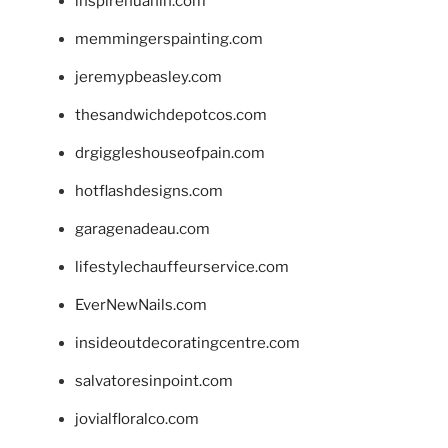
inspirehuahin.com
memmingerspainting.com
jeremypbeasley.com
thesandwichdepotcos.com
drgiggleshouseofpain.com
hotflashdesigns.com
garagenadeau.com
lifestylechauffeurservice.com
EverNewNails.com
insideoutdecoratingcentre.com
salvatoresinpoint.com
jovialfloralco.com