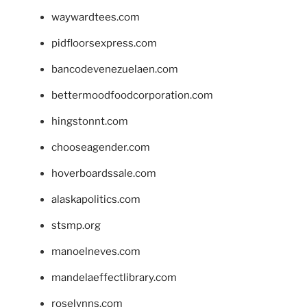
waywardtees.com
pidfloorsexpress.com
bancodevenezuelaen.com
bettermoodfoodcorporation.com
hingstonnt.com
chooseagender.com
hoverboardssale.com
alaskapolitics.com
stsmp.org
manoelneves.com
mandelaeffectlibrary.com
roselynns.com