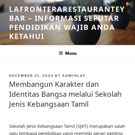
Skip
LAFRONTERARESTAURANTEY
to
BAR – INFORMASI SEPUTAR
content
PENDIDIKAN WAJIB ANDA
KETAHUI
Menu
POSTED
DECEMBER 21, 2024
BY
ADMINLAF
ON
Membangun Karakter dan
Identitas Bangsa melalui Sekolah
Jenis Kebangsaan Tamil
Sekolah Jenis Kebangsaan Tamil (SJKT) merupakan salah
satu lembaga pendidikan yang memiliki peran penting