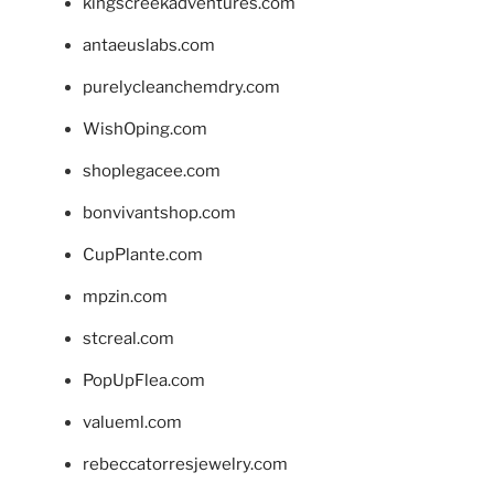
kingscreekadventures.com
antaeuslabs.com
purelycleanchemdry.com
WishOping.com
shoplegacee.com
bonvivantshop.com
CupPlante.com
mpzin.com
stcreal.com
PopUpFlea.com
valueml.com
rebeccatorresjewelry.com