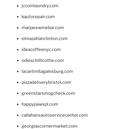
jccoinlaundry.com
kautorepair.com
marjaeswinebar.com
elmazatlanclinton.com
ideacoffeenyc.com
odieschillicothe.com
lacantinitagalesburg.com
pizzadeliverybristol.com
greenstarsmogcheck.com
happypawspl.com
callahansautoservicecenter.com
georgiascornermarket.com