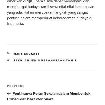
diberikan di SJKT, para siswa dapat memahami dan
menghargai budaya Tamil serta nilai-nilai kebangsaan
yang ada. Hal ini merupakan langkah yang sangat
penting dalam memperkuat keberagaman budaya di
Indonesia.
CATEGORIES
JENIS EDUKASI
TAGS
SEKOLAH JENIS KEBANGSAAN TAMIL
Post
Previous
PREVIOUS
navigation
Post
Pentingnya Peran Sekolah dalam Membentuk
Pribadi dan Karakter Siswa