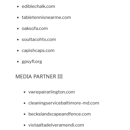
ediblechalk.com
tabletennisnearme.com
oaksofa.com
soultacohtx.com
capishcaps.com
gpsyfl.org
MEDIA PARTNER III
vwrepairarlington.com
cleaningservicebaltimore-md.com
beckslandscapeandfence.com
vistaaltadelveramendi.com