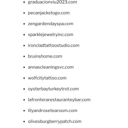
graduacionviu2023.com
pecanjackstogo.com
zengardendayspa.com
sparklejewelryinc.com
ironcladtattoostudio.com
bruinshome.com
annascleaningsvc.com
wolfcitytattoo.com
oysterbayturkeytrot.com
lafronterarestauranteybar.com
lilyandrosetearoom.com
olivesburgberrypatch.com