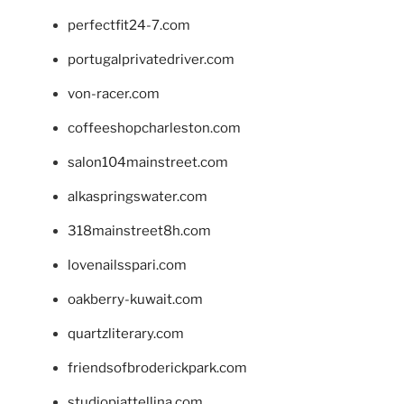
perfectfit24-7.com
portugalprivatedriver.com
von-racer.com
coffeeshopcharleston.com
salon104mainstreet.com
alkaspringswater.com
318mainstreet8h.com
lovenailsspari.com
oakberry-kuwait.com
quartzliterary.com
friendsofbroderickpark.com
studiopiattellina.com