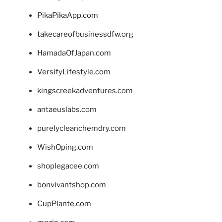
PikaPikaApp.com
takecareofbusinessdfw.org
HamadaOfJapan.com
VersifyLifestyle.com
kingscreekadventures.com
antaeuslabs.com
purelycleanchemdry.com
WishOping.com
shoplegacee.com
bonvivantshop.com
CupPlante.com