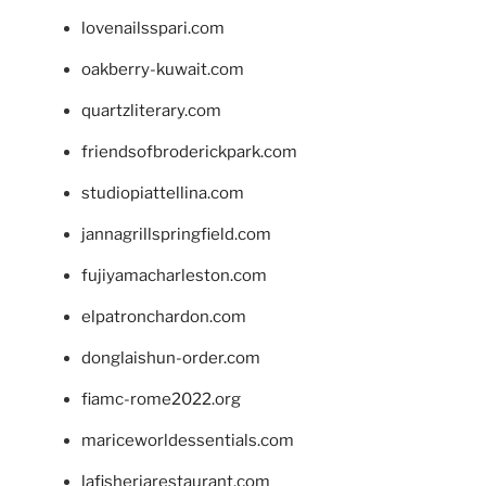
lovenailsspari.com
oakberry-kuwait.com
quartzliterary.com
friendsofbroderickpark.com
studiopiattellina.com
jannagrillspringfield.com
fujiyamacharleston.com
elpatronchardon.com
donglaishun-order.com
fiamc-rome2022.org
mariceworldessentials.com
lafisheriarestaurant.com