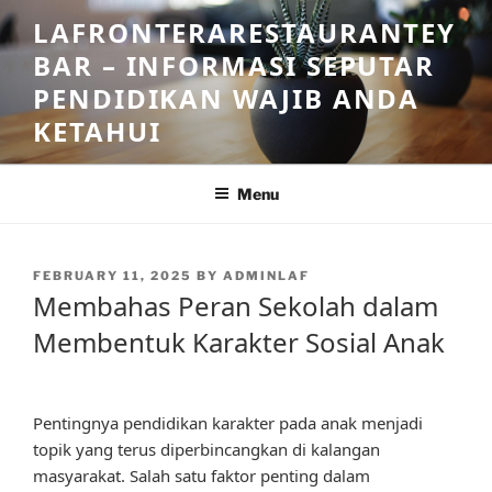
Skip
LAFRONTERARESTAURANTEY
to
BAR – INFORMASI SEPUTAR
content
PENDIDIKAN WAJIB ANDA
KETAHUI
Menu
POSTED
FEBRUARY 11, 2025
BY
ADMINLAF
ON
Membahas Peran Sekolah dalam
Membentuk Karakter Sosial Anak
Pentingnya pendidikan karakter pada anak menjadi
topik yang terus diperbincangkan di kalangan
masyarakat. Salah satu faktor penting dalam