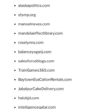
alaskapolitics.com
stsmp.org
manoelneves.com
mandelaeffectlibrary.com
roselynns.com
balanceyoganj.com
salesforceblogs.com
TrainGames365.com
BaytownEvaCationRentals.com
JabalpurCakeDelivery.com
halobjd.com
intelligenceqatar.com