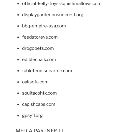
official-kelly-toys-squishmallows.com
displaygardenonsuncrest.org
bbq-empire-usa.com
feedstoreva.com
drogopets.com
ediblechalk.com
tabletennisnearme.com
oaksofa.com
soultacohtx.com
capishcaps.com
gpsyfl.org
MEDIA PARTNER III