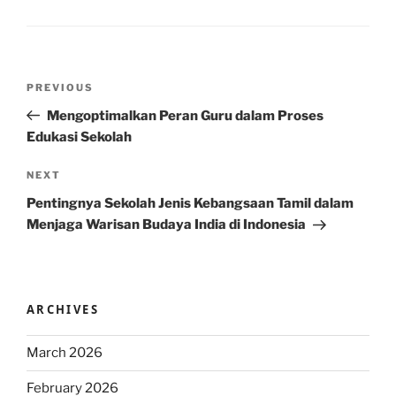
Post
Previous
PREVIOUS
navigation
Post
Mengoptimalkan Peran Guru dalam Proses
Edukasi Sekolah
Next
NEXT
Post
Pentingnya Sekolah Jenis Kebangsaan Tamil dalam
Menjaga Warisan Budaya India di Indonesia
ARCHIVES
March 2026
February 2026