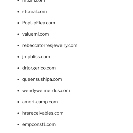
mpzin.com
stcreal.com
PopUpFlea.com
valueml.com
rebeccatorresjewelry.com
jmpbliss.com
drjorgerico.com
queensushipa.com
wendyweimerdds.com
ameri-camp.com
hrsreceivables.com
empconst1.com