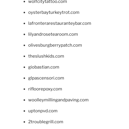
wolfcitytattoo.com
oysterbayturkeytrot.com
lafronterarestauranteybar.com
lilyandrosetearoom.com
olivesburgberrypatch.com
theslushkids.com
giobastian.com
glpascensori.com
rifloorepoxy.com
woolleymillingandpaving.com
uptonpvd.com
2troublegrill.com