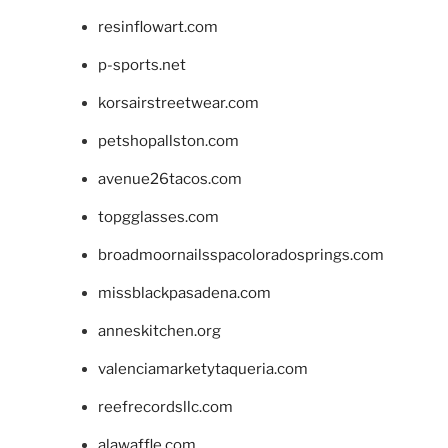
resinflowart.com
p-sports.net
korsairstreetwear.com
petshopallston.com
avenue26tacos.com
topgglasses.com
broadmoornailsspacoloradosprings.com
missblackpasadena.com
anneskitchen.org
valenciamarketytaqueria.com
reefrecordsllc.com
alawaffle.com