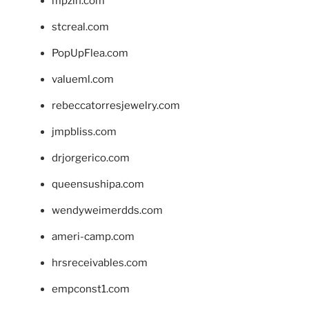
mpzin.com
stcreal.com
PopUpFlea.com
valueml.com
rebeccatorresjewelry.com
jmpbliss.com
drjorgerico.com
queensushipa.com
wendyweimerdds.com
ameri-camp.com
hrsreceivables.com
empconst1.com