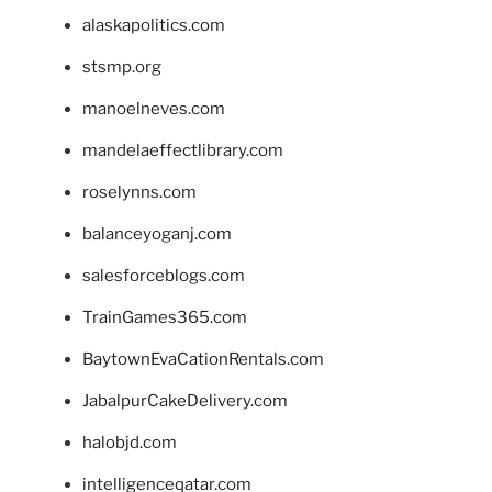
alaskapolitics.com
stsmp.org
manoelneves.com
mandelaeffectlibrary.com
roselynns.com
balanceyoganj.com
salesforceblogs.com
TrainGames365.com
BaytownEvaCationRentals.com
JabalpurCakeDelivery.com
halobjd.com
intelligenceqatar.com