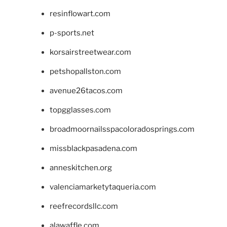
resinflowart.com
p-sports.net
korsairstreetwear.com
petshopallston.com
avenue26tacos.com
topgglasses.com
broadmoornailsspacoloradosprings.com
missblackpasadena.com
anneskitchen.org
valenciamarketytaqueria.com
reefrecordsllc.com
alawaffle.com