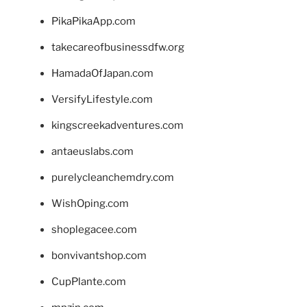
PikaPikaApp.com
takecareofbusinessdfw.org
HamadaOfJapan.com
VersifyLifestyle.com
kingscreekadventures.com
antaeuslabs.com
purelycleanchemdry.com
WishOping.com
shoplegacee.com
bonvivantshop.com
CupPlante.com