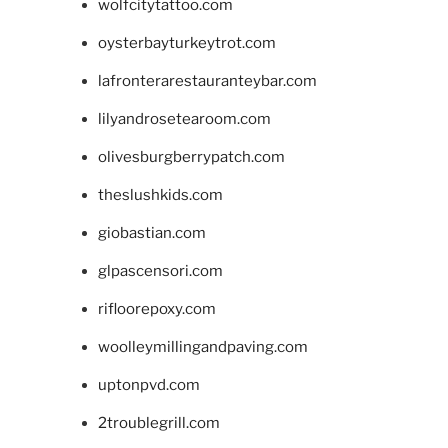
wolfcitytattoo.com
oysterbayturkeytrot.com
lafronterarestauranteybar.com
lilyandrosetearoom.com
olivesburgberrypatch.com
theslushkids.com
giobastian.com
glpascensori.com
rifloorepoxy.com
woolleymillingandpaving.com
uptonpvd.com
2troublegrill.com