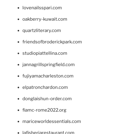
lovenailsspari.com
oakberry-kuwait.com
quartzliterary.com
friendsofbroderickpark.com
studiopiattellina.com
jannagrillspringfield.com
fujiyamacharleston.com
elpatronchardon.com
donglaishun-order.com
fiamc-rome2022.org
mariceworldessentials.com
lafisheriarestaurant.com