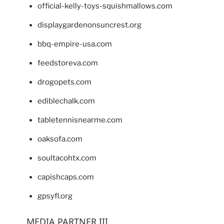
official-kelly-toys-squishmallows.com
displaygardenonsuncrest.org
bbq-empire-usa.com
feedstoreva.com
drogopets.com
ediblechalk.com
tabletennisnearme.com
oaksofa.com
soultacohtx.com
capishcaps.com
gpsyfl.org
MEDIA PARTNER III