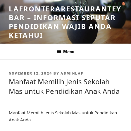
Skip
LAFRONTERARESTAURANTEY
to
BAR – INFORMASI SEPUTAR
content
PENDIDIKAN WAJIB ANDA
KETAHUI
Menu
POSTED
NOVEMBER 12, 2024
BY
ADMINLAF
ON
Manfaat Memilih Jenis Sekolah
Mas untuk Pendidikan Anak Anda
Manfaat Memilih Jenis Sekolah Mas untuk Pendidikan
Anak Anda