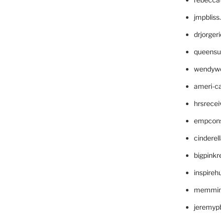
jmpblis
drjorger
queensu
wendyw
ameri-
hrsrece
empcon
cinderel
bigpinkr
inspireh
memming
jeremyp