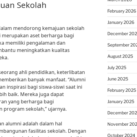
uan Sekolah
February 2026
January 2026
 dalam mendorong kemajuan sekolah
December 20
i merupakan aset berharga bagi
ka memiliki pengalaman dan
September 20
bantu meningkatkan kualitas
August 2025
eka.
July 2025
eorang ahli pendidikan, keterlibatan
June 2025
memberikan banyak manfaat. “Alumni
 inspirasi bagi siswa-siswi saat ini
February 2025
bih baik. Mereka juga dapat
an yang berharga bagi
January 2025
program sekolah,” ujarnya.
December 20
an alumni adalah dalam hal
November 20
bangunan fasilitas sekolah. Dengan
October 2024