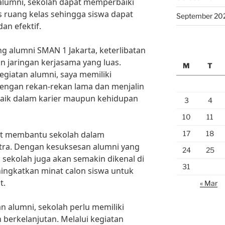
 alumni, sekolah dapat memperbaiki
 ruang kelas sehingga siswa dapat
September 20
an efektif.
g alumni SMAN 1 Jakarta, keterlibatan
 jaringan kerjasama yang luas.
M
T
kegiatan alumni, saya memiliki
ngan rekan-rekan lama dan menjalin
aik dalam karier maupun kehidupan
3
4
10
11
17
18
pat membantu sekolah dalam
itra. Dengan kesuksesan alumni yang
24
25
sekolah juga akan semakin dikenal di
31
ningkatkan minat calon siswa untuk
t.
« Mar
 alumni, sekolah perlu memiliki
 berkelanjutan. Melalui kegiatan