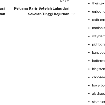
NEXT
Next
theinte
Post
asi
Peluang Karir Setelah Lulus dari
unbound
kan
Sekolah Tinggi Kejuruan
catfrien
marianli
wayward
pidfloo
bancode
betterm
hingsto
choosea
hoverbo
alaskapo
stsmp.o