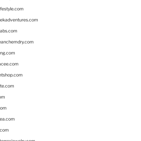
ifestyle.com
eekadventures.com
labs.com
leanchemdry.com
ing.com
acee.com
ntshop.com
te.com
om
com
ea.com
.com
torresjewelry.com