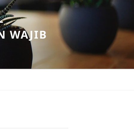
–
N WAJIB