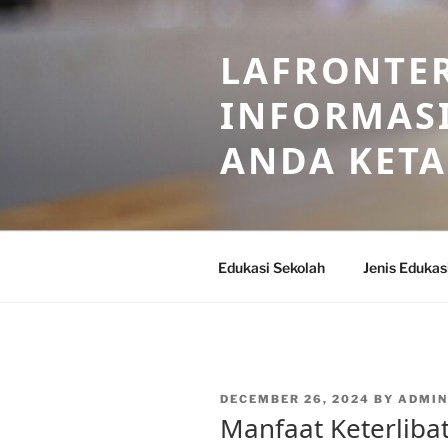
Skip
to
LAFRONTE
content
INFORMASI
ANDA KET
Edukasi Sekolah
Jenis Edukas
POSTED
DECEMBER 26, 2024
BY
ADMIN
ON
Manfaat Keterliba