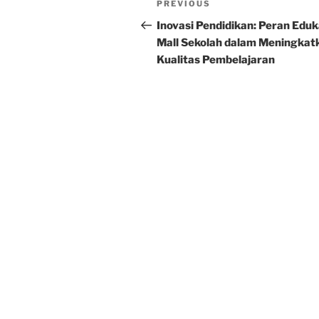
Previous
PREVIOUS
navigation
Post
Inovasi Pendidikan: Peran Eduk
Mall Sekolah dalam Meningkat
Kualitas Pembelajaran