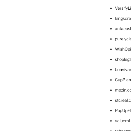
VersifyL
kingscr
antaeus
purelyc
WishOp
shopleg
bonviva
CupPlan
mpzin.c
stcreal.
PopUpFl
valueml
rebecca