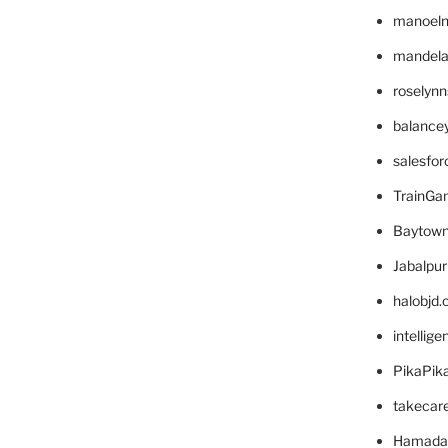
manoel
mandelae
roselyn
balance
salesfo
TrainG
Baytown
Jabalpu
halobjd
intellig
PikaPik
takecar
Hamada