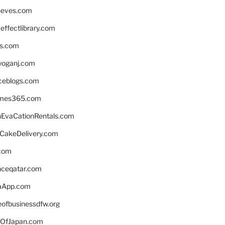
neves.com
ffectlibrary.com
ns.com
yoganj.com
rceblogs.com
ames365.com
EvaCationRentals.com
rCakeDelivery.com
.com
enceqatar.com
aApp.com
eofbusinessdfw.org
OfJapan.com