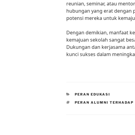
reunian, seminar, atau ment
hubungan yang erat dengan 
potensi mereka untuk kemaju
Dengan demikian, manfaat ke
kemajuan sekolah sangat besa
Dukungan dan kerjasama ant
kunci sukses dalam meningkat
CATEGORIES
PERAN EDUKASI
TAGS
PERAN ALUMNI TERHADAP
Post