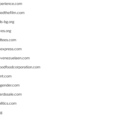
xperience.com
edthefilm.com
ds-bg.org
ves.org
tees.com
rsexpress.com
venezuelaen.com
oodfoodcorporation.com
nnt.com
gender.com
ardssale.com
litics.com
rg