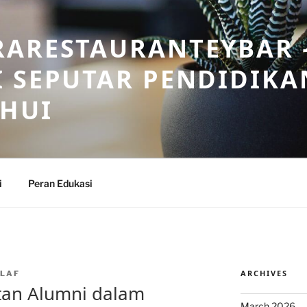
RARESTAURANTEYBAR 
 SEPUTAR PENDIDIKA
AHUI
i
Peran Edukasi
ARCHIVES
LAF
tan Alumni dalam
March 2026