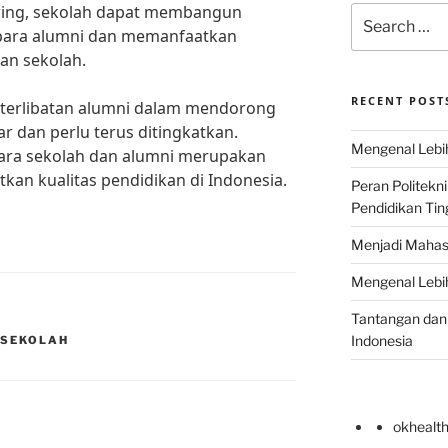
oring, sekolah dapat membangun
Search
para alumni dan memanfaatkan
for:
an sekolah.
RECENT POST
terlibatan alumni dalam mendorong
r dan perlu terus ditingkatkan.
Mengenal Lebih
ara sekolah dan alumni merupakan
kan kualitas pendidikan di Indonesia.
Peran Politekn
Pendidikan Ting
Menjadi Mahas
Mengenal Lebih
Tantangan dan 
Indonesia
 SEKOLAH
okhealt