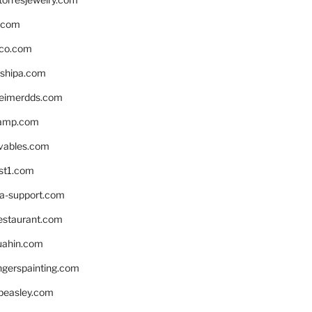
s.com
ico.com
shipa.com
eimerdds.com
camp.com
ivables.com
st1.com
la-support.com
estaurant.com
uahin.com
erspainting.com
beasley.com