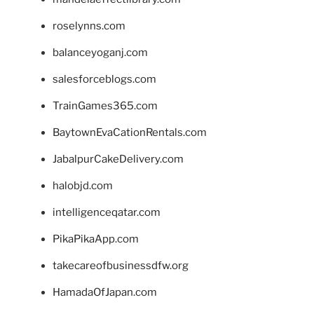
roselynns.com
balanceyoganj.com
salesforceblogs.com
TrainGames365.com
BaytownEvaCationRentals.com
JabalpurCakeDelivery.com
halobjd.com
intelligenceqatar.com
PikaPikaApp.com
takecareofbusinessdfw.org
HamadaOfJapan.com