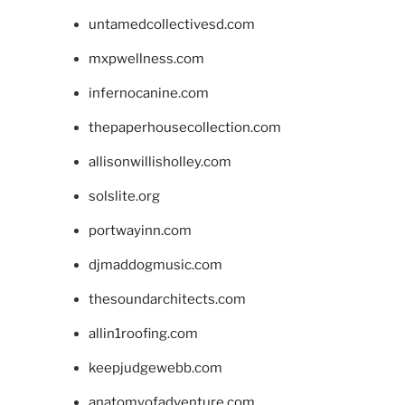
untamedcollectivesd.com
mxpwellness.com
infernocanine.com
thepaperhousecollection.com
allisonwillisholley.com
solslite.org
portwayinn.com
djmaddogmusic.com
thesoundarchitects.com
allin1roofing.com
keepjudgewebb.com
anatomyofadventure.com