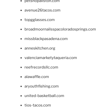
petshopallston.com
avenue26tacos.com
topgglasses.com
broadmoornailsspacoloradosprings.com
missblackpasadena.com
anneskitchen.org
valenciamarketytaqueria.com
reefrecordsllc.com
alawaffle.com
aryouthfishing.com
united-basketball.com
tios-tacos.com