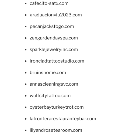
cafecito-satx.com
graduacionviu2023.com
pecanjackstogo.com
zengardendayspa.com
sparklejewelryinc.com
ironcladtattoostudio.com
bruinshome.com
annascleaningsvc.com
wolfcitytattoo.com
oysterbayturkeytrot.com
lafronterarestauranteybar.com
lilyandrosetearoom.com