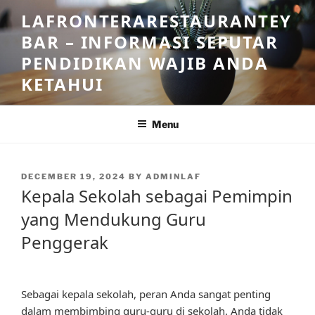
Skip
LAFRONTERARESTAURANTEY
to
BAR – INFORMASI SEPUTAR
content
PENDIDIKAN WAJIB ANDA
KETAHUI
Menu
POSTED
DECEMBER 19, 2024
BY
ADMINLAF
ON
Kepala Sekolah sebagai Pemimpin
yang Mendukung Guru
Penggerak
Sebagai kepala sekolah, peran Anda sangat penting
dalam membimbing guru-guru di sekolah. Anda tidak