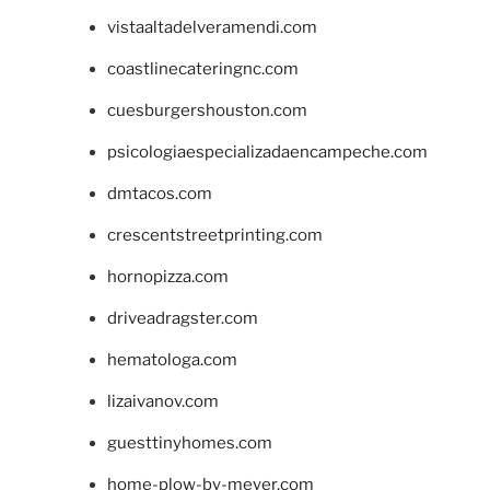
vistaaltadelveramendi.com
coastlinecateringnc.com
cuesburgershouston.com
psicologiaespecializadaencampeche.com
dmtacos.com
crescentstreetprinting.com
hornopizza.com
driveadragster.com
hematologa.com
lizaivanov.com
guesttinyhomes.com
home-plow-by-meyer.com