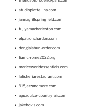
friendsofbroderickpark.com
studiopiattellina.com
jannagrillspringfield.com
fujiyamacharleston.com
elpatronchardon.com
donglaishun-order.com
fiamc-rome2022.org
mariceworldessentials.com
lafisheriarestaurant.com
915jazzandmore.com
aguadulce-countryfair.com
jakehovis.com