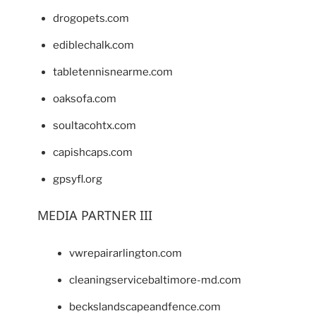
drogopets.com
ediblechalk.com
tabletennisnearme.com
oaksofa.com
soultacohtx.com
capishcaps.com
gpsyfl.org
MEDIA PARTNER III
vwrepairarlington.com
cleaningservicebaltimore-md.com
beckslandscapeandfence.com