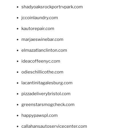
shadyoaksrockportrvpark.com
jccoinlaundry.com
kautorepair.com
marjaeswinebar.com
elmazatlanclinton.com
ideacoffeenyc.com
odieschillicothe.com
lacantinitagalesburg.com
pizzadeliverybristol.com
greenstarsmogcheck.com
happypawspl.com
callahansautoservicecenter.com