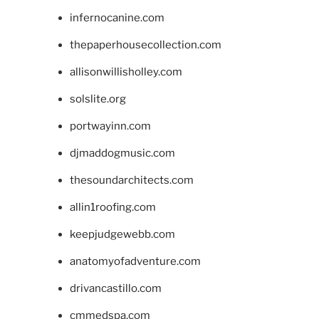
infernocanine.com
thepaperhousecollection.com
allisonwillisholley.com
solslite.org
portwayinn.com
djmaddogmusic.com
thesoundarchitects.com
allin1roofing.com
keepjudgewebb.com
anatomyofadventure.com
drivancastillo.com
cmmedspa.com