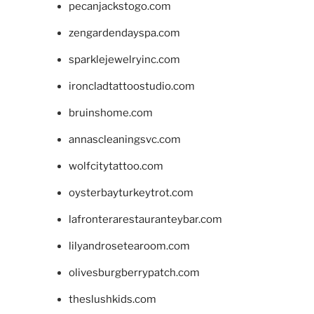
pecanjackstogo.com
zengardendayspa.com
sparklejewelryinc.com
ironcladtattoostudio.com
bruinshome.com
annascleaningsvc.com
wolfcitytattoo.com
oysterbayturkeytrot.com
lafronterarestauranteybar.com
lilyandrosetearoom.com
olivesburgberrypatch.com
theslushkids.com