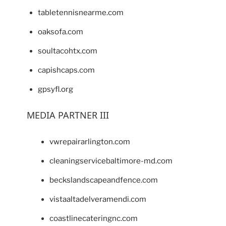
tabletennisnearme.com
oaksofa.com
soultacohtx.com
capishcaps.com
gpsyfl.org
MEDIA PARTNER III
vwrepairarlington.com
cleaningservicebaltimore-md.com
beckslandscapeandfence.com
vistaaltadelveramendi.com
coastlinecateringnc.com