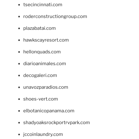
tsecincinnati.com
roderconstructiongroup.com
plazabatai.com
hawkscayresort.com
hellonquads.com
diarioanimales.com
decogaleri.com
unavozparadios.com
shoes-vert.com
elbotanicopanama.com
shadyoaksrockportrvpark.com
jccoinlaundry.com