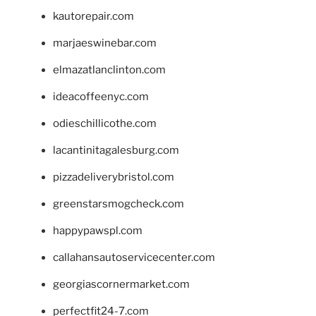
kautorepair.com
marjaeswinebar.com
elmazatlanclinton.com
ideacoffeenyc.com
odieschillicothe.com
lacantinitagalesburg.com
pizzadeliverybristol.com
greenstarsmogcheck.com
happypawspl.com
callahansautoservicecenter.com
georgiascornermarket.com
perfectfit24-7.com