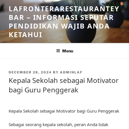
Skip
LAFRONTERARESTAURANTEY
to
BAR – INFORMASI SEPUTAR
content
PENDIDIKAN WAJIB ANDA
KETAHUI
Menu
POSTED
DECEMBER 28, 2024
BY
ADMINLAF
ON
Kepala Sekolah sebagai Motivator
bagi Guru Penggerak
Kepala Sekolah sebagai Motivator bagi Guru Penggerak
Sebagai seorang kepala sekolah, peran Anda tidak