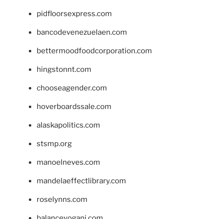
pidfloorsexpress.com
bancodevenezuelaen.com
bettermoodfoodcorporation.com
hingstonnt.com
chooseagender.com
hoverboardssale.com
alaskapolitics.com
stsmp.org
manoelneves.com
mandelaeffectlibrary.com
roselynns.com
balanceyoganj.com