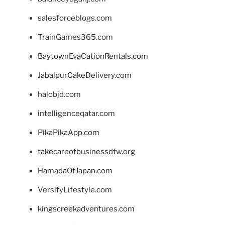
salesforceblogs.com
TrainGames365.com
BaytownEvaCationRentals.com
JabalpurCakeDelivery.com
halobjd.com
intelligenceqatar.com
PikaPikaApp.com
takecareofbusinessdfw.org
HamadaOfJapan.com
VersifyLifestyle.com
kingscreekadventures.com