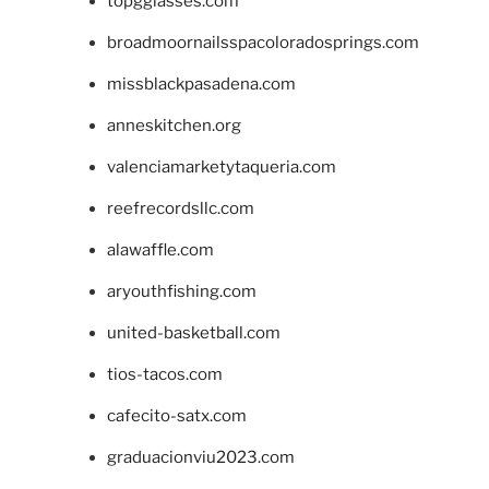
topgglasses.com
broadmoornailsspacoloradosprings.com
missblackpasadena.com
anneskitchen.org
valenciamarketytaqueria.com
reefrecordsllc.com
alawaffle.com
aryouthfishing.com
united-basketball.com
tios-tacos.com
cafecito-satx.com
graduacionviu2023.com