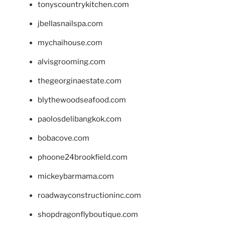
tonyscountrykitchen.com
jbellasnailspa.com
mychaihouse.com
alvisgrooming.com
thegeorginaestate.com
blythewoodseafood.com
paolosdelibangkok.com
bobacove.com
phoone24brookfield.com
mickeybarmama.com
roadwayconstructioninc.com
shopdragonflyboutique.com