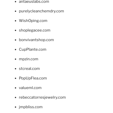
antaeuslabs.com
purelycleanchemdry.com
WishOping.com
shoplegacee.com
bonvivantshop.com
CupPlante.com
mpzin.com
stcreal.com
PopUpFlea.com
valueml.com
rebeccatorresjewelry.com
jmpbliss.com