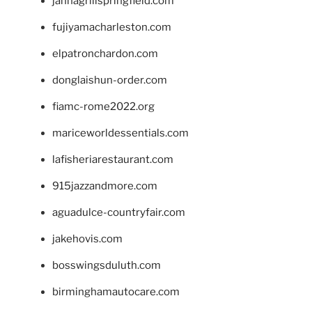
jannagrillspringfield.com
fujiyamacharleston.com
elpatronchardon.com
donglaishun-order.com
fiamc-rome2022.org
mariceworldessentials.com
lafisheriarestaurant.com
915jazzandmore.com
aguadulce-countryfair.com
jakehovis.com
bosswingsduluth.com
birminghamautocare.com