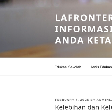
Skip
to
LAFRONTE
content
INFORMASI
ANDA KET
Edukasi Sekolah
Jenis Edukas
POSTED
FEBRUARY 7, 2025
BY
ADMINL
ON
Kelebihan dan Ke