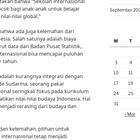
atakan bahwa “Sekolah internasional
cok bagi anak-anak untuk belajar
September 20
lai-nilai global.”
 bahwa ada juga kelemahan dari
nesia. Salah satunya adalah biaya
M
T
ut data dari Badan Pusat Statistik,
nternasional bisa mencapai puluhan
r tahun.
3
4
10
11
 adalah kurangnya integrasi dengan
17
18
ade Sudarma, seorang pakar
ional seringkali fokus pada kurikulum
24
25
ikan nilai-nilai budaya Indonesia. Hal
31
enjadi terasing dari budaya dan
« Mar
dan kelemahan, pilihan untuk
internasional tetap menjadi