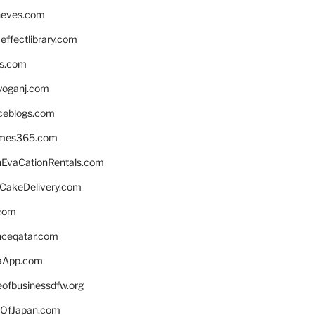
neves.com
ffectlibrary.com
ns.com
yoganj.com
rceblogs.com
ames365.com
EvaCationRentals.com
rCakeDelivery.com
.com
enceqatar.com
aApp.com
eofbusinessdfw.org
OfJapan.com