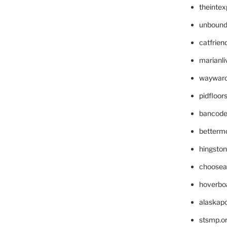
theinte
unbound
catfrien
marianli
wayward
pidfloo
bancode
betterm
hingsto
choosea
hoverbo
alaskapo
stsmp.o