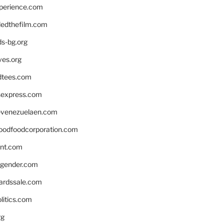
xperience.com
edthefilm.com
ds-bg.org
ves.org
tees.com
rsexpress.com
venezuelaen.com
oodfoodcorporation.com
nnt.com
gender.com
ardssale.com
litics.com
rg