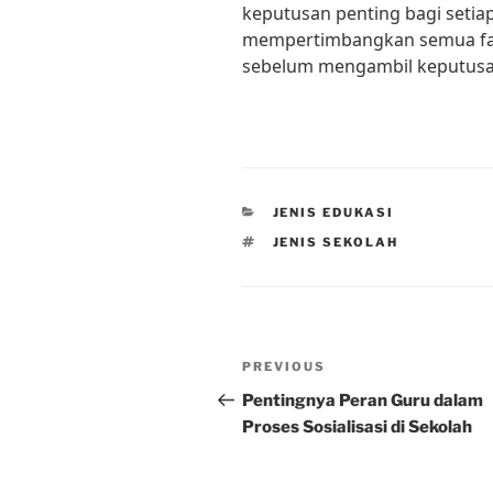
keputusan penting bagi setia
mempertimbangkan semua fa
sebelum mengambil keputusa
CATEGORIES
JENIS EDUKASI
TAGS
JENIS SEKOLAH
Post
Previous
PREVIOUS
navigation
Post
Pentingnya Peran Guru dalam
Proses Sosialisasi di Sekolah