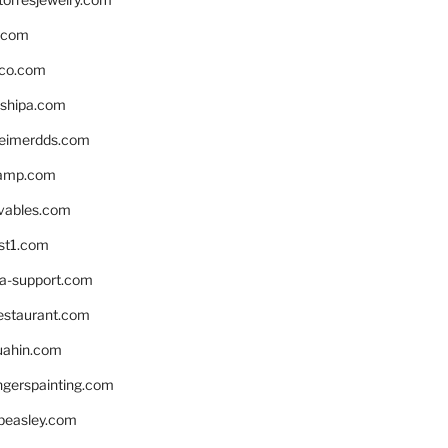
s.com
ico.com
shipa.com
eimerdds.com
camp.com
ivables.com
st1.com
la-support.com
estaurant.com
uahin.com
erspainting.com
beasley.com