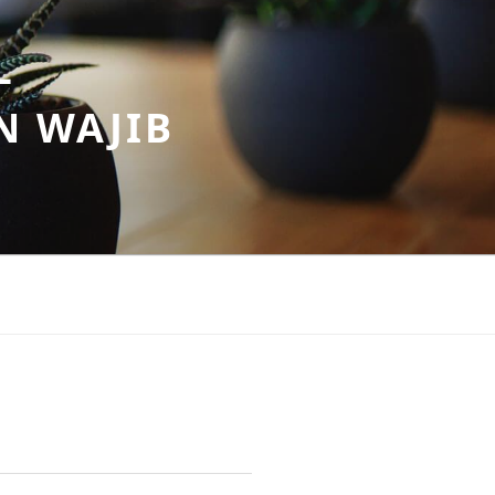
–
N WAJIB