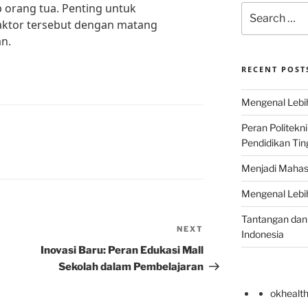
p orang tua. Penting untuk
Search
ktor tersebut dengan matang
for:
n.
RECENT POST
Mengenal Lebih
Peran Politekn
Pendidikan Ting
Menjadi Mahas
Mengenal Lebih
Tantangan dan 
NEXT
Next
Indonesia
Post
Inovasi Baru: Peran Edukasi Mall
Sekolah dalam Pembelajaran
okhealt