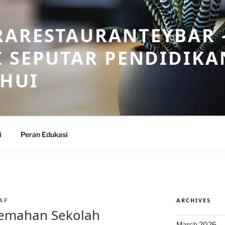
RARESTAURANTEYBAR 
 SEPUTAR PENDIDIKA
AHUI
i
Peran Edukasi
ARCHIVES
AF
lemahan Sekolah
March 2026