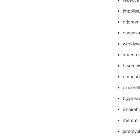
jmpblis
drjorger
queensu
wendyw
ameri-
hrsrece
empcon
cinderel
bigpinkr
inspireh
memming
jeremyp