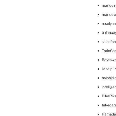
manoel
mandelae
roselyn
balance
salesfo
TrainG
Baytown
Jabalpu
halobjd
intellig
PikaPik
takecar
Hamada