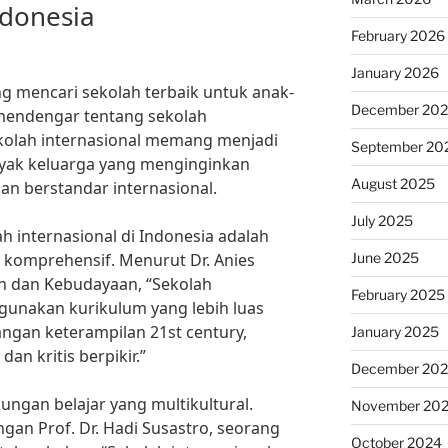
ndonesia
February 2026
January 2026
g mencari sekolah terbaik untuk anak-
December 20
mendengar tentang sekolah
Sekolah internasional memang menjadi
September 20
nyak keluarga yang menginginkan
August 2025
an berstandar internasional.
July 2025
h internasional di Indonesia adalah
June 2025
n komprehensif. Menurut Dr. Anies
n dan Kebudayaan, “Sekolah
February 2025
ggunakan kurikulum yang lebih luas
gan keterampilan 21st century,
January 2025
 dan kritis berpikir.”
December 20
kungan belajar yang multikultural.
November 20
an Prof. Dr. Hadi Susastro, seorang
October 2024