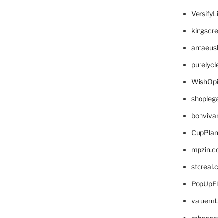
VersifyL
kingscr
antaeus
purelyc
WishOp
shopleg
bonviva
CupPlan
mpzin.c
stcreal.
PopUpFl
valueml
rebecca