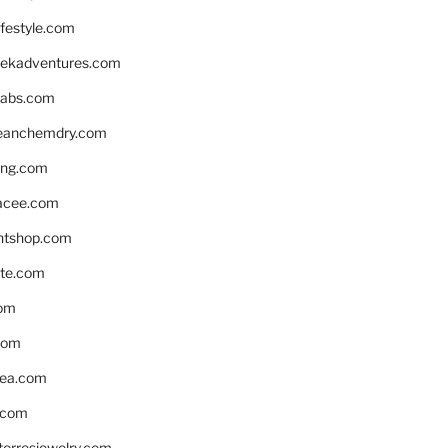
ifestyle.com
eekadventures.com
labs.com
leanchemdry.com
ing.com
acee.com
ntshop.com
te.com
om
com
ea.com
.com
torresjewelry.com