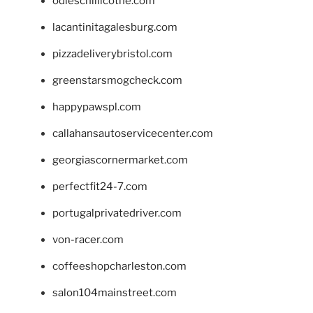
odieschillicothe.com
lacantinitagalesburg.com
pizzadeliverybristol.com
greenstarsmogcheck.com
happypawspl.com
callahansautoservicecenter.com
georgiascornermarket.com
perfectfit24-7.com
portugalprivatedriver.com
von-racer.com
coffeeshopcharleston.com
salon104mainstreet.com