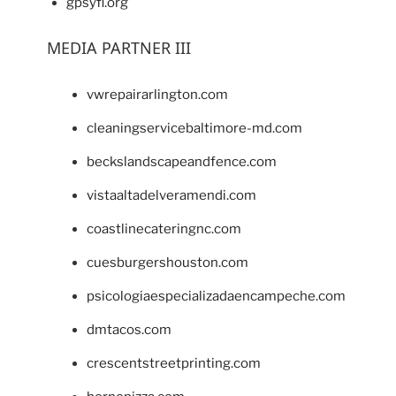
gpsyfl.org
MEDIA PARTNER III
vwrepairarlington.com
cleaningservicebaltimore-md.com
beckslandscapeandfence.com
vistaaltadelveramendi.com
coastlinecateringnc.com
cuesburgershouston.com
psicologiaespecializadaencampeche.com
dmtacos.com
crescentstreetprinting.com