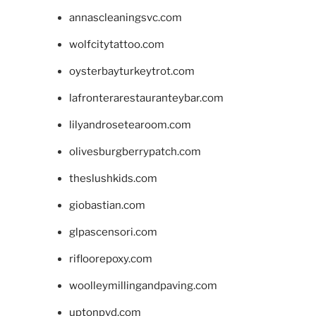
annascleaningsvc.com
wolfcitytattoo.com
oysterbayturkeytrot.com
lafronterarestauranteybar.com
lilyandrosetearoom.com
olivesburgberrypatch.com
theslushkids.com
giobastian.com
glpascensori.com
rifloorepoxy.com
woolleymillingandpaving.com
uptonpvd.com