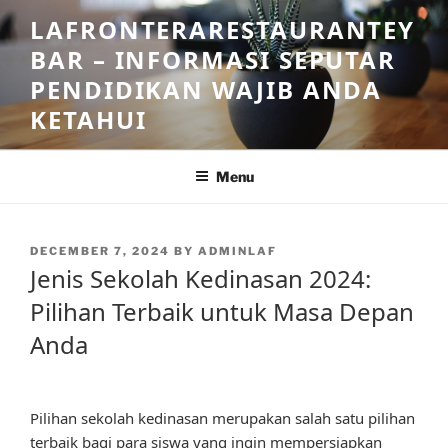
Skip
LAFRONTERARESTAURANTEY
to
BAR – INFORMASI SEPUTAR
content
PENDIDIKAN WAJIB ANDA
KETAHUI
Menu
POSTED
DECEMBER 7, 2024
BY
ADMINLAF
ON
Jenis Sekolah Kedinasan 2024:
Pilihan Terbaik untuk Masa Depan
Anda
Pilihan sekolah kedinasan merupakan salah satu pilihan
terbaik bagi para siswa yang ingin mempersiapkan