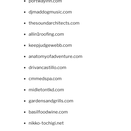
portwayinn.com
djmaddogmusic.com
thesoundarchitects.com
allin1roofing.com
keepjudgewebb.com
anatomyofadventure.com
drivancastillo.com
cmmedspa.com
midletontkd.com
gardensandgrills.com
basilfoodwine.com
nikko-tochigi.net