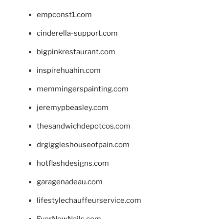
empconst1.com
cinderella-support.com
bigpinkrestaurant.com
inspirehuahin.com
memmingerspainting.com
jeremypbeasley.com
thesandwichdepotcos.com
drgiggleshouseofpain.com
hotflashdesigns.com
garagenadeau.com
lifestylechauffeurservice.com
EverNewNails.com