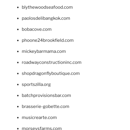
blythewoodseafood.com
paolosdelibangkok.com
bobacove.com
phoone24brookfield.com
mickeybarmama.com
roadwayconstructioninc.com
shopdragonflyboutique.com
sportszilla.org
batchprovisionsbar.com
brasserie-gobette.com
musicrearte.com
morseysfarms.com