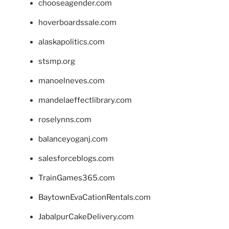
chooseagender.com
hoverboardssale.com
alaskapolitics.com
stsmp.org
manoelneves.com
mandelaeffectlibrary.com
roselynns.com
balanceyoganj.com
salesforceblogs.com
TrainGames365.com
BaytownEvaCationRentals.com
JabalpurCakeDelivery.com