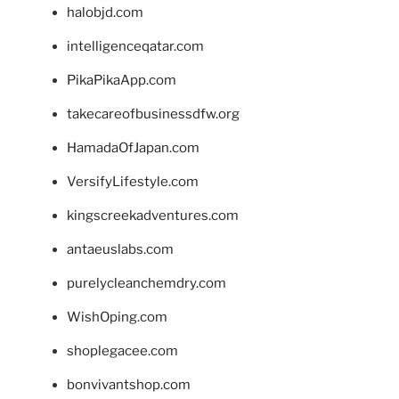
halobjd.com
intelligenceqatar.com
PikaPikaApp.com
takecareofbusinessdfw.org
HamadaOfJapan.com
VersifyLifestyle.com
kingscreekadventures.com
antaeuslabs.com
purelycleanchemdry.com
WishOping.com
shoplegacee.com
bonvivantshop.com