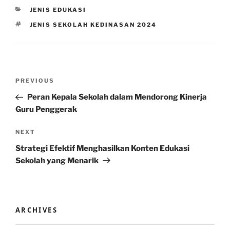
CATEGORIES
JENIS EDUKASI
TAGS
JENIS SEKOLAH KEDINASAN 2024
Post
Previous
PREVIOUS
navigation
Post
Peran Kepala Sekolah dalam Mendorong Kinerja
Guru Penggerak
Next
NEXT
Post
Strategi Efektif Menghasilkan Konten Edukasi
Sekolah yang Menarik
ARCHIVES