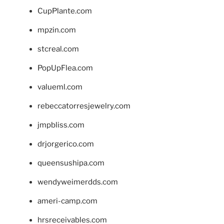
CupPlante.com
mpzin.com
stcreal.com
PopUpFlea.com
valueml.com
rebeccatorresjewelry.com
jmpbliss.com
drjorgerico.com
queensushipa.com
wendyweimerdds.com
ameri-camp.com
hrsreceivables.com