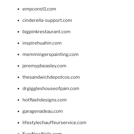
empconst1.com
cinderella-support.com
bigpinkrestaurant.com
inspirehuahin.com
memmingerspainting.com
jeremypbeasley.com
thesandwichdepotcos.com
drgiggleshouseofpain.com
hotflashdesigns.com
garagenadeau.com
lifestylechauffeurservice.com
EverNewNails.com