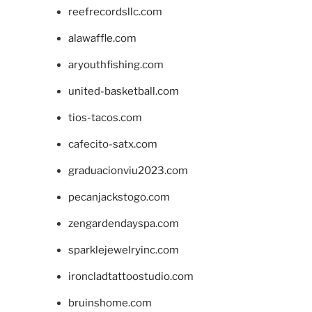
reefrecordsllc.com
alawaffle.com
aryouthfishing.com
united-basketball.com
tios-tacos.com
cafecito-satx.com
graduacionviu2023.com
pecanjackstogo.com
zengardendayspa.com
sparklejewelryinc.com
ironcladtattoostudio.com
bruinshome.com