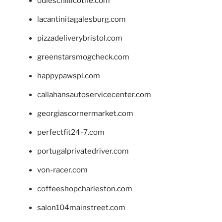
odieschillicothe.com
lacantinitagalesburg.com
pizzadeliverybristol.com
greenstarsmogcheck.com
happypawspl.com
callahansautoservicecenter.com
georgiascornermarket.com
perfectfit24-7.com
portugalprivatedriver.com
von-racer.com
coffeeshopcharleston.com
salon104mainstreet.com