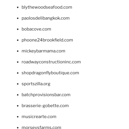
blythewoodseafood.com
paolosdelibangkok.com
bobacove.com
phoone24brookfield.com
mickeybarmama.com
roadwayconstructioninc.com
shopdragonflyboutique.com
sportszilla.org
batchprovisionsbar.com
brasserie-gobette.com
musicrearte.com
morseysfarms.com