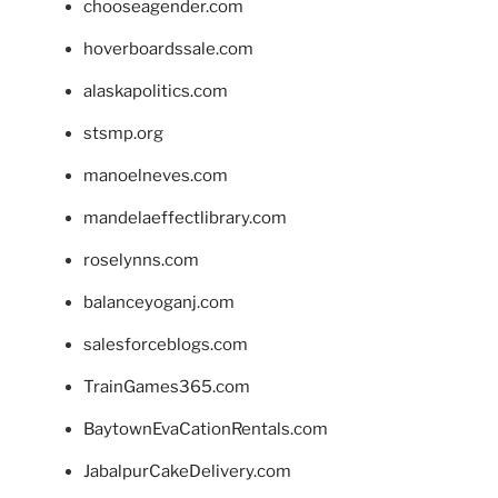
chooseagender.com
hoverboardssale.com
alaskapolitics.com
stsmp.org
manoelneves.com
mandelaeffectlibrary.com
roselynns.com
balanceyoganj.com
salesforceblogs.com
TrainGames365.com
BaytownEvaCationRentals.com
JabalpurCakeDelivery.com