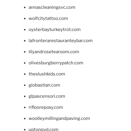
annascleaningsvc.com
wolfcitytattoo.com
oysterbayturkeytrot.com
lafronterarestauranteybar.com
lilyandrosetearoom.com
olivesburgberrypatch.com
theslushkids.com
giobastian.com
glpascensori.com
rifloorepoxy.com
woolleymillingandpaving.com
uptonpvd.com