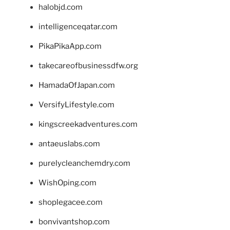
halobjd.com
intelligenceqatar.com
PikaPikaApp.com
takecareofbusinessdfw.org
HamadaOfJapan.com
VersifyLifestyle.com
kingscreekadventures.com
antaeuslabs.com
purelycleanchemdry.com
WishOping.com
shoplegacee.com
bonvivantshop.com