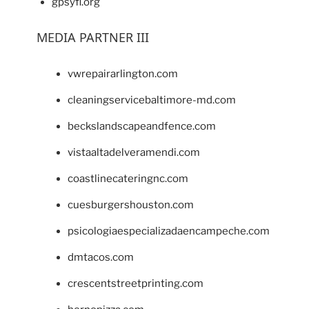
gpsyfl.org
MEDIA PARTNER III
vwrepairarlington.com
cleaningservicebaltimore-md.com
beckslandscapeandfence.com
vistaaltadelveramendi.com
coastlinecateringnc.com
cuesburgershouston.com
psicologiaespecializadaencampeche.com
dmtacos.com
crescentstreetprinting.com