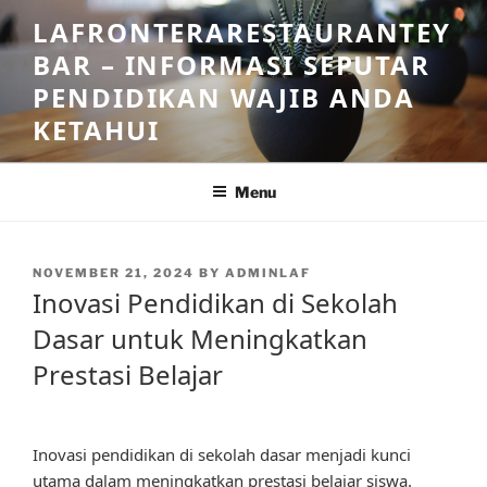
Skip
LAFRONTERARESTAURANTEY
to
BAR – INFORMASI SEPUTAR
content
PENDIDIKAN WAJIB ANDA
KETAHUI
Menu
POSTED
NOVEMBER 21, 2024
BY
ADMINLAF
ON
Inovasi Pendidikan di Sekolah
Dasar untuk Meningkatkan
Prestasi Belajar
Inovasi pendidikan di sekolah dasar menjadi kunci
utama dalam meningkatkan prestasi belajar siswa.