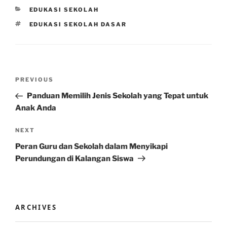
CATEGORIES
EDUKASI SEKOLAH
TAGS
EDUKASI SEKOLAH DASAR
Post
Previous
PREVIOUS
navigation
Post
Panduan Memilih Jenis Sekolah yang Tepat untuk
Anak Anda
Next
NEXT
Post
Peran Guru dan Sekolah dalam Menyikapi
Perundungan di Kalangan Siswa
ARCHIVES