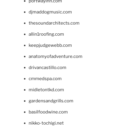
portwayinn.com
djmaddogmusic.com
thesoundarchitects.com
allin1roofing.com
keepjudgewebb.com
anatomyofadventure.com
drivancastillo.com
cmmedspa.com
midletontkd.com
gardensandgrills.com
basilfoodwine.com
nikko-tochigi.net