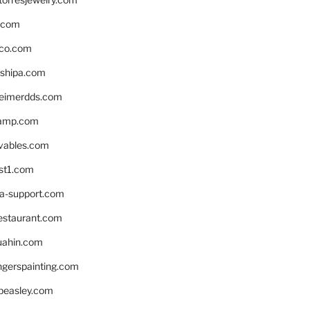
s.com
ico.com
shipa.com
eimerdds.com
camp.com
ivables.com
st1.com
la-support.com
estaurant.com
uahin.com
erspainting.com
beasley.com