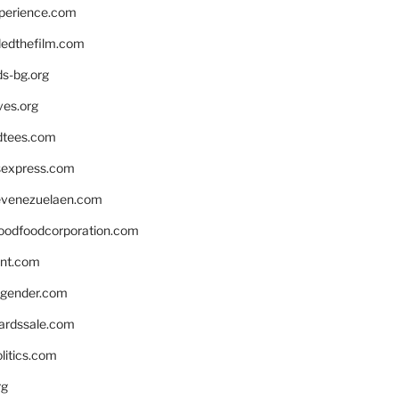
xperience.com
edthefilm.com
ds-bg.org
ves.org
tees.com
rsexpress.com
venezuelaen.com
oodfoodcorporation.com
nnt.com
gender.com
ardssale.com
litics.com
rg