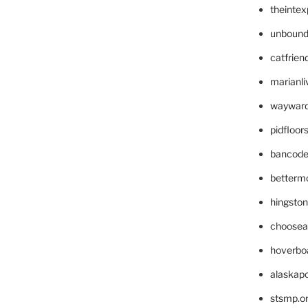
theinte
unbound
catfrien
marianli
wayward
pidfloo
bancode
betterm
hingsto
choosea
hoverbo
alaskapo
stsmp.o