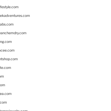
ifestyle.com
eekadventures.com
labs.com
leanchemdry.com
ing.com
acee.com
ntshop.com
te.com
om
com
ea.com
.com
torresjewelry.com