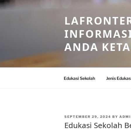
Skip
to
LAFRONTE
content
INFORMASI
ANDA KET
Edukasi Sekolah
Jenis Edukas
POSTED
SEPTEMBER 29, 2024
BY
ADMI
ON
Edukasi Sekolah Be