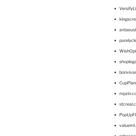
VersifyL
kingscr
antaeus
purelyc
WishOp
shopleg
bonviva
CupPlan
mpzin.c
stcreal.
PopUpFl
valueml
rebecca