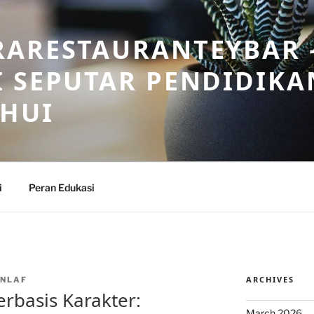
RARESTAURANTEYBAR 
 SEPUTAR PENDIDIKA
AHUI
i
Peran Edukasi
ARCHIVES
NLAF
rbasis Karakter:
March 2026