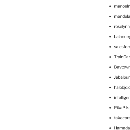
manoel
mandelae
roselyn
balance
salesfo
TrainG
Baytown
Jabalpu
halobjd
intellig
PikaPik
takecar
Hamada