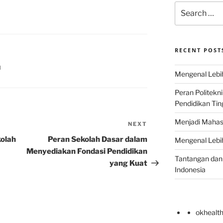
Search
for:
RECENT POST
H
Mengenal Lebih
Peran Politekn
Pendidikan Ting
Menjadi Mahas
NEXT
Next
Post
kolah
Peran Sekolah Dasar dalam
Mengenal Lebih
Menyediakan Fondasi Pendidikan
Tantangan dan 
yang Kuat
Indonesia
okhealt