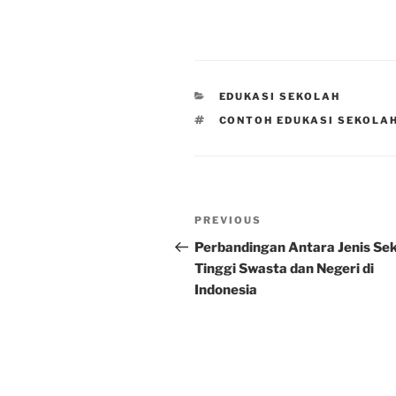
CATEGORIES
EDUKASI SEKOLAH
TAGS
CONTOH EDUKASI SEKOLA
Post
Previous
PREVIOUS
navigation
Post
Perbandingan Antara Jenis Se
Tinggi Swasta dan Negeri di
Indonesia