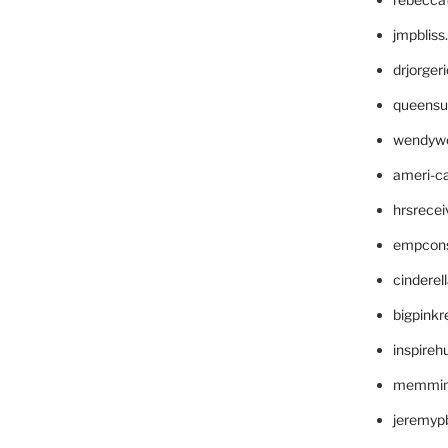
jmpblis
drjorger
queensu
wendyw
ameri-
hrsrece
empcon
cinderel
bigpinkr
inspireh
memming
jeremyp