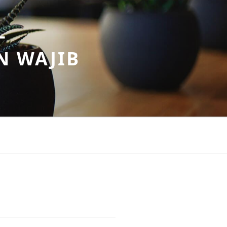
–
N WAJIB