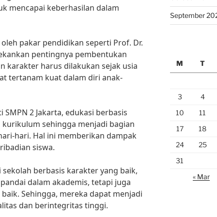
uk mencapai keberhasilan dalam
September 20
oleh pakar pendidikan seperti Prof. Dr.
enekankan pentingnya pembentukan
M
T
an karakter harus dilakukan sejak usia
dapat tertanam kuat dalam diri anak-
3
4
ti SMPN 2 Jakarta, edukasi berbasis
10
11
m kurikulum sehingga menjadi bagian
17
18
hari-hari. Hal ini memberikan dampak
24
25
ibadian siswa.
31
sekolah berbasis karakter yang baik,
« Mar
 pandai dalam akademis, tetapi juga
g baik. Sehingga, mereka dapat menjadi
itas dan berintegritas tinggi.