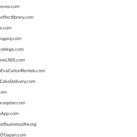
neves.com
ffectlibrary.com
ns.com
yoganj.com
rceblogs.com
ames365.com
EvaCationRentals.com
rCakeDelivery.com
.com
enceqatar.com
aApp.com
eofbusinessdfw.org
OfJapan.com