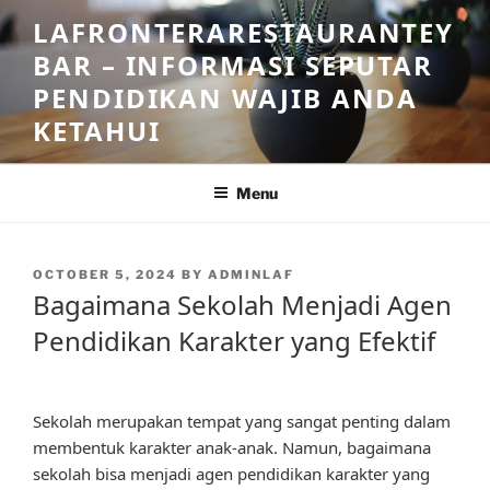
Skip
LAFRONTERARESTAURANTEY
to
BAR – INFORMASI SEPUTAR
content
PENDIDIKAN WAJIB ANDA
KETAHUI
Menu
POSTED
OCTOBER 5, 2024
BY
ADMINLAF
ON
Bagaimana Sekolah Menjadi Agen
Pendidikan Karakter yang Efektif
Sekolah merupakan tempat yang sangat penting dalam
membentuk karakter anak-anak. Namun, bagaimana
sekolah bisa menjadi agen pendidikan karakter yang