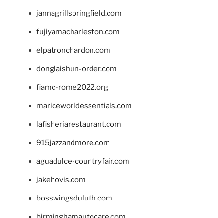
jannagrillspringfield.com
fujiyamacharleston.com
elpatronchardon.com
donglaishun-order.com
fiamc-rome2022.org
mariceworldessentials.com
lafisheriarestaurant.com
915jazzandmore.com
aguadulce-countryfair.com
jakehovis.com
bosswingsduluth.com
birminghamautocare.com