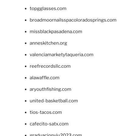
topgglasses.com
broadmoornailsspacoloradosprings.com
missblackpasadena.com
anneskitchen.org
valenciamarketytaqueria.com
reefrecordsllc.com
alawaffle.com
aryouthfishing.com
united-basketball.com
tios-tacos.com
cafecito-satx.com
graduacionviu2023.com