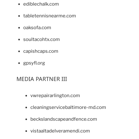
ediblechalk.com
tabletennisnearme.com
oaksofa.com
soultacohtx.com
capishcaps.com
gpsyfl.org
MEDIA PARTNER III
vwrepairarlington.com
cleaningservicebaltimore-md.com
beckslandscapeandfence.com
vistaaltadelveramendi.com