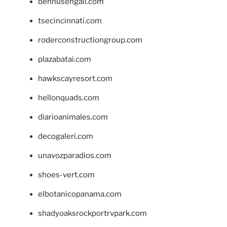
bennusehgall.com
tsecincinnati.com
roderconstructiongroup.com
plazabatai.com
hawkscayresort.com
hellonquads.com
diarioanimales.com
decogaleri.com
unavozparadios.com
shoes-vert.com
elbotanicopanama.com
shadyoaksrockportrvpark.com