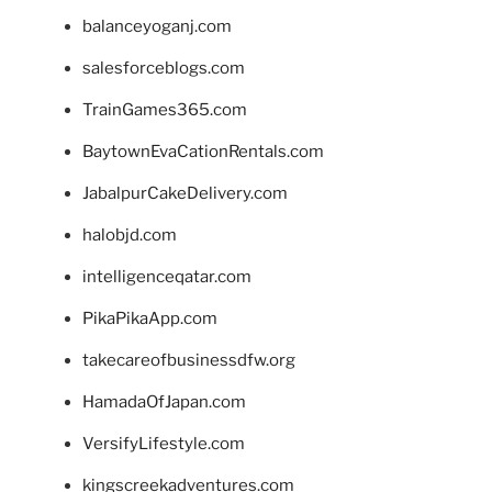
balanceyoganj.com
salesforceblogs.com
TrainGames365.com
BaytownEvaCationRentals.com
JabalpurCakeDelivery.com
halobjd.com
intelligenceqatar.com
PikaPikaApp.com
takecareofbusinessdfw.org
HamadaOfJapan.com
VersifyLifestyle.com
kingscreekadventures.com