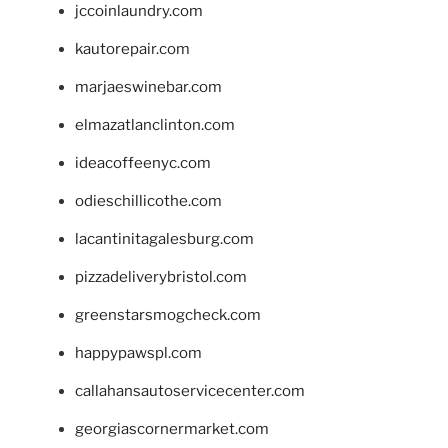
jccoinlaundry.com
kautorepair.com
marjaeswinebar.com
elmazatlanclinton.com
ideacoffeenyc.com
odieschillicothe.com
lacantinitagalesburg.com
pizzadeliverybristol.com
greenstarsmogcheck.com
happypawspl.com
callahansautoservicecenter.com
georgiascornermarket.com